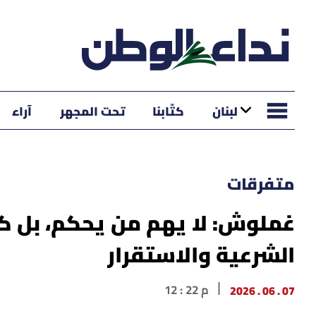
لبنان
كتّابنا
تحت المجهر
آراء
متفرقات
غملوش: لا يهم من يحكم، بل ك
الشرعية والاستقرار
07 . 06 . 2026
12 : 22 م