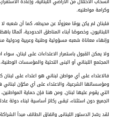
انسحاب الاحتلال من الأراضي اللبنانية، وإعادة الاستقرا
وكرامة مواطنيه.
فلبنان لم يكن يومًا معزولًا عن محيطه، كما أن شعبه لا
اللبنانيون، وخصوصًا أبناء المناطق الحدودية، أثمانًا باه
وإنهاء معاناة شعبه مسؤولية وطنية وعربية ودولية مش
ولا يمكن القبول باستمرار الاعتداءات على لبنان، سواء 
المجتمع اللبناني أو البنى التحتية والمؤسسات الوطنية، 
فالاعتداء على أي مواطن لبناني هو اعتداء على لبنان كل
ومؤسساتها الشرعية، والاعتداء على أي مكوّن لبناني ه
التي يقوم عليها لبنان. ومن هنا فإن حماية المواطنين،
الجميع دون استثناء، تبقى ركائز أساسية لبناء دولة عادل
لقد رسّخ الدستور اللبناني واتفاق الطائف مبدأ الشراك