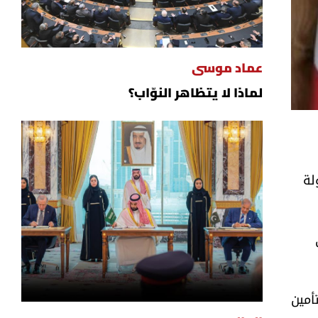
عماد موسى
لماذا لا يتظاهر النوّاب؟
لة
أمين