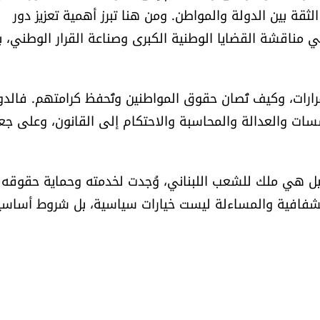
الثقة بين الدولة والمواطن. ومن هنا تبرز أهمية تعزيز دور
ناقشة القضايا الوطنية الكبرى وصناعة القرار الوطني، ب
رارات، وكيف تُصان حقوق المواطنين وتُحفظ كرامتهم. فالدو
سات والعدالة والمحاسبة والاحتكام إلى القانون، وعلى جع
بل هي ملك للشعب اللبناني، وُجدت لخدمته وحماية حقوقه
لشفافية والمساءلة ليست خيارات سياسية، بل شروط أساسي