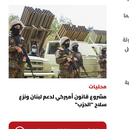
ما
لة
ل
ة
محليات
مشروع قانون أميركي لدعم لبنان ونزع
سلاح "الحزب"