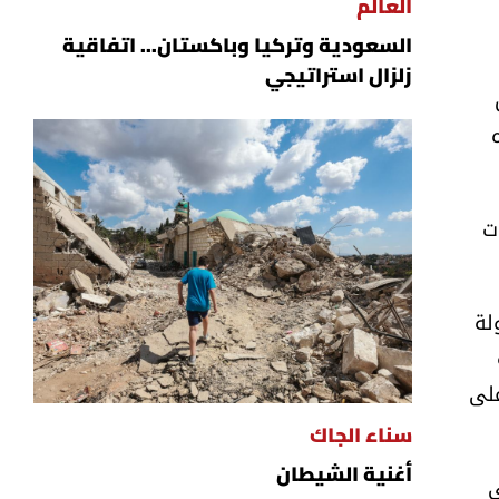
العالم
السعودية وتركيا وباكستان... اتفاقية
زلزال استراتيجي
ت
لة
على
سناء الجاك
أغنية الشيطان
ي