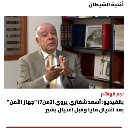
أغنية الشيطان
نجم الهاشم
بالفيديو: أسعد شفتري يروي (2من7) "جهاز الأمن"
بعد اغتيال مايا وقبل اغتيال بشير