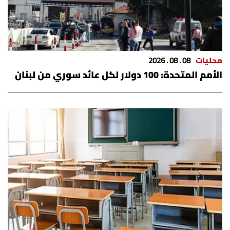
الرياضة
منوّعات
محليات
08 . 08 . 2026
حظّك اليوم
الأمم المتحدة: 100 دولار لكل عائد سوري من لبنان
للتاريخ
فيديو
من نحن
للتواصل معنا
شروط الاستخدام