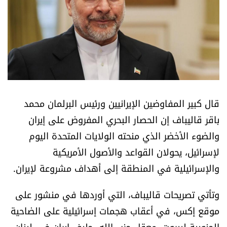
أسرار
متفرقات
نداء القرّاء
خاص الموقع
قال كبير المفاوضين الإيرانيين ورئيس البرلمان محمد
باقر قاليباف إن الحصار البحري المفروض على إيران
كتّابنا
والضوء الأخضر الذي منحته الولايات المتحدة اليوم
لإسرائيل، يحولان القواعد والأصول الأمريكية
تحت المجهر
والإسرائيلية في المنطقة إلى أهداف مشروعة لإيران.
آراء
وتأتي تصريحات قاليباف، التي أوردها في منشور على
اقتصاد
موقع إكس، في أعقاب هجمات إسرائيلية على الضاحية
الجنوبية لبيروت، معقل حزب الله، حليف إيران في لبنان.