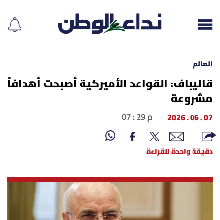
العالم
قاليباف: القواعد الأميركية أصبحت أهدافاً
مشروعة
إقرأ الجريدة
07 . 06 . 2026
07 : 29 م
لبنان
الغلاف
دقيقة واحدة للقراءة
نداء اليوم
محليات