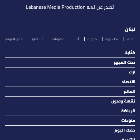
تصدر عن Lebanese Media Production s.a.l
لبنان
الغلاف
نداء اليوم
محليات
أسرار
متفرقات
نداء القرّاء
خاص الموقع
كتّابنا
تحت المجهر
آراء
اقتصاد
العالم
ثقافة وفنون
الرياضة
منوّعات
حظّك اليوم
للتاريخ