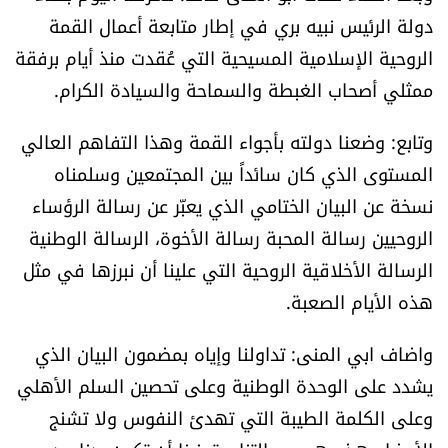
دولة الرئيس نبيه بري في إطار متابعة أعمال القمة
الرياضة
الروحية الإسلامية المسيحية التي عُقدت منذ أيام برفقة
منوّعات
ممثلي أصحاب الغبطة والسماحة والسيادة الكرام.
حظّك اليوم
وتابع: وضعنا دولته بأجواء القمة وهذا التفاهم العالي
المستوى الذي كان سائداً بين المجتمعين وسلمناه
للتاريخ
نسخة عن البيان الختامي الذي يعبّر عن رسالة الرؤساء
الروحيين رسالة المحبة رسالة الأخوة، الرسالة الوطنية
فيديو
الرسالة الأخلاقية الروحية التي علينا أن نبرزها في مثل
هذه الأيام الصعبة.
من نحن
واضاف ابي المنى: تداولنا وإياه بمضمون البيان الذي
للتواصل معنا
يشدد على الوحدة الوطنية وعلى تحصين السلم الأهلي
وعلى الكلمة الطيبة التي تهدئ النفوس ولا تشنج
شروط الاستخدام