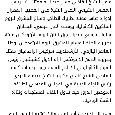
عامل الشيخ القاضي حسن عبد الله ممثلا نائب رئيس
العالم
المجلس الشيعي الاعلى الشيخ علي الخطيب، المطران
إدوارد ضاهر ممثلا بطريرك انطاكيا وسائر المشرق للروم
الصحافة الإسرائيلية
الملكيين الكاثوليك يوسف الاول عبسي، المطران
سلوان موسي مطران جبل لبنان للروم الأرثوذكس ممثلا
ثقافة وفنون
بطريرك انطاكيا وسائر المشرق للروم الارثوذكس يوحنا
فصل من كتاب
العاشر اليازجي، الأرشمندريت سركيس ابراهاميان ممثلا
بطريرك الارمن الأرثوذكس ارام الاول كشيشيان، رئيس
اقرأ تضحك
المركز الكاثوليكي للاعلام المونسنيور عبدو أبو كسم،
القاضي الشيخ غاندي مكارم، الشيخ عصمت الجردي
كاميرا
رئيس اللجنة الدينية في المجلس المذهبي لطائفة
الموحدين الدروز حيث تناول اللقاء المستجدات ونتائج
سجالات
القمة الروحية.
صحّة وصحن
وبعد اللقاء تحدث أبو المنى قائلا: تشرفنا اليوم بلقاء