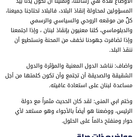
الأوضاع هذه هي رسالتنا، وتمنينا أن تكون يدنا بيد
شروط الإشتراك
المسؤولين لمحاولة إنقاذ البلاد، فالبلاد تحتاجنا جميعنا،
كلٌّ من موقعه الروحي والسياسي والرسمي
Digital solutions by
والدبلوماسي، كلنا معنيون بإنقاذ لبنان ، وإذا اجتمعنا
وإذا تضافرت جهودنا نخفف من المحنة ونستطيع أن
ننقذ البلد.
واضاف: نناشد الدول المعنية والمؤثرة والدول
الشقيقة والصديقة أن تجتمع وأن تكون كلمتها من أجل
مساعدة لبنان على استعادة عافيته.
وختم ابي المنى: لقد كان الحديث مثمراً مع دولة
الرئيس، ووضعنا هو أيضاً بالأجواء وهو مستعد لأي
حوار ومنفتح دائماً على الحلول.