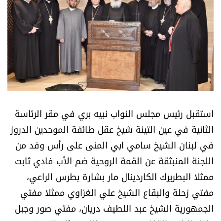
أسرار
متفرقات
نداء القرّاء
خاص الموقع
استقبل رئيس مجلس النواب نبيه بري في مقر الرئاسة
كتّابنا
الثانية في عين التينة شيخ عقل طائفة الموحدين الدروز
في لبنان الشيخ سامي ابي المنى على رأس وفد من
تحت المجهر
اللجنة المنبثقة عن القمة الروحية ضم الأب فادي ثابت
ممثلا البطريرك الكاردينال مار بشارة بطرس الراعي،
آراء
مفتي زحلة والبقاع الشيخ علي الغزاوي ممثلا مفتي
اقتصاد
الجمهورية الشيخ عبد اللطيف دريان، مفتي صور وجبل