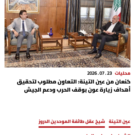
محليات
23 . 07 . 2026
كنعان من عين التينة: التعاون مطلوب لتحقيق
أهداف زيارة عون بوقف الحرب ودعم الجيش
عين التينة
شيخ عقل طائفة الموحدين الدروز