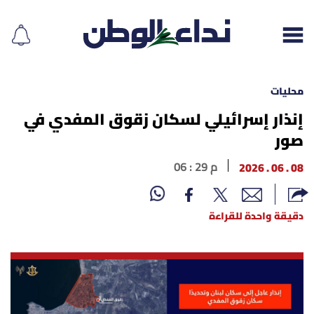
محليات
إنذار إسرائيلي لسكان زقوق المفدي في
صور
إقرأ الجريدة
08 . 06 . 2026
06 : 29 م
لبنان
الغلاف
دقيقة واحدة للقراءة
نداء اليوم
محليات