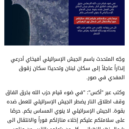
أسرار
متفرقات
نداء القرّاء
خاص الموقع
وجّه المتحدث باسم الجيش الإسرائيلي أفيخاي أدرعي
إنذاراً عاجلاً إلى سكان لبنان وتحديدًا سكان زقوق
كتّابنا
المفدي في صور.
تحت المجهر
وكتب عبر "أكس": "في ضوء قيام حزب الله بخرق اتفاق
وقف اطلاق النار يضطر الجيش الإسرائيلي للعمل ضده
آراء
بقوة. الجيش الإسرائيلي لا ينوي المساس بكم. حرصًا
اقتصاد
على سلامتكم عليكم إخلاء منازلكم فوراً والانتقال الى
شمال نهر الزهراني. كل من يتواجد بالقرب من عناصر