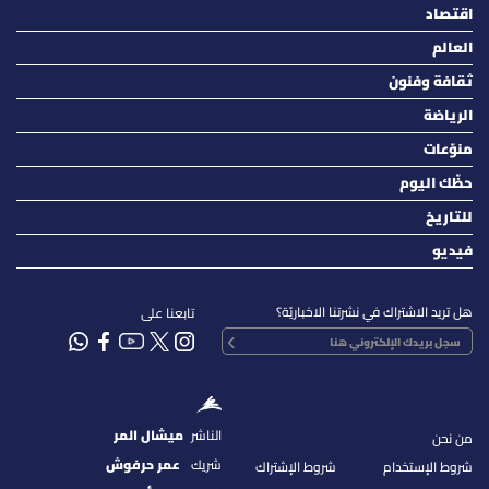
اقتصاد
العالم
ثقافة وفنون
الرياضة
منوّعات
حظّك اليوم
للتاريخ
فيديو
هل تريد الاشتراك في نشرتنا الاخباريّة؟
تابعنا على
الناشر
ميشال المر
من نحن
شريك
عمر حرفوش
شروط الإستخدام
شروط الإشتراك