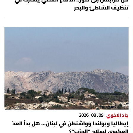
شروط الإشتراك
تنظيف الشاطئ والبحر
Digital solutions by
جاد الاخوي
09 . 08 . 2026
إيطاليا وبولندا وواشنطن في لبنان… هل بدأ العدّ
العكسي لسلاح "الحزب"؟