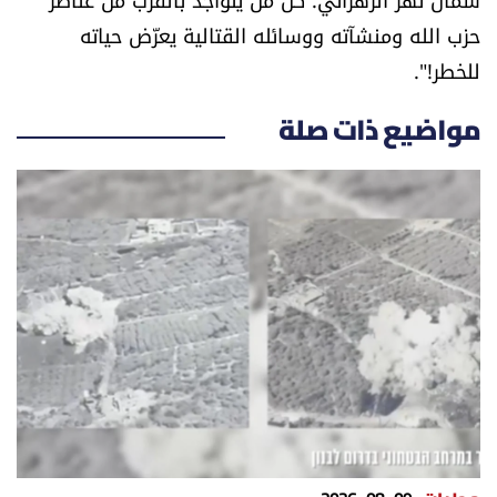
العالم
حزب الله ومنشآته ووسائله القتالية يعرّض حياته
للخطر!".
الصحافة الإسرائيلية
مواضيع ذات صلة
ثقافة وفنون
فصل من كتاب
اقرأ تضحك
كاميرا
سجالات
صحّة وصحن