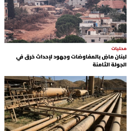
محليات
لبنان ماضٍ بالمفاوضات وجهود لإحداث خرق في
الجولة الثامنة