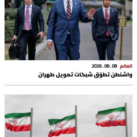
الرياضة
منوّعات
حظّك اليوم
للتاريخ
العالم
08 . 08 . 2026
فيديو
واشنطن تطوّق شبكات تمويل طهران
من نحن
للتواصل معنا
شروط الاستخدام