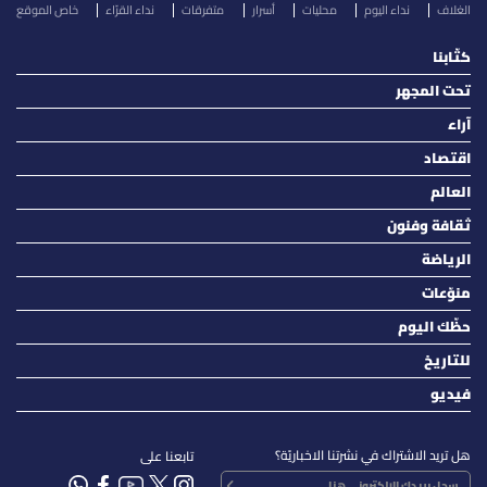
الغلاف
نداء اليوم
محليات
أسرار
متفرقات
نداء القرّاء
خاص الموقع
كتّابنا
تحت المجهر
آراء
اقتصاد
العالم
ثقافة وفنون
الرياضة
منوّعات
حظّك اليوم
للتاريخ
فيديو
هل تريد الاشتراك في نشرتنا الاخباريّة؟
تابعنا على