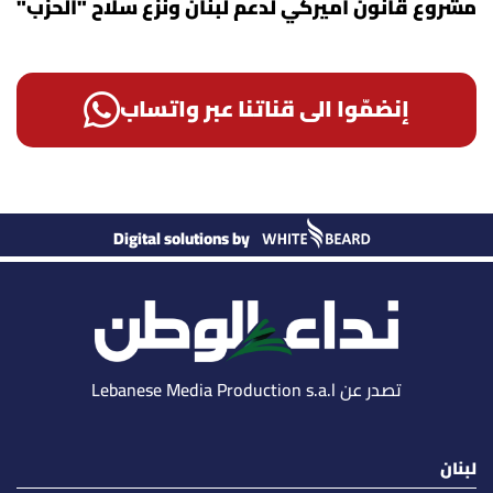
مشروع قانون أميركي لدعم لبنان ونزع سلاح "الحزب"
إنضمّوا الى قناتنا عبر واتساب
Digital solutions by
تصدر عن Lebanese Media Production s.a.l
لبنان