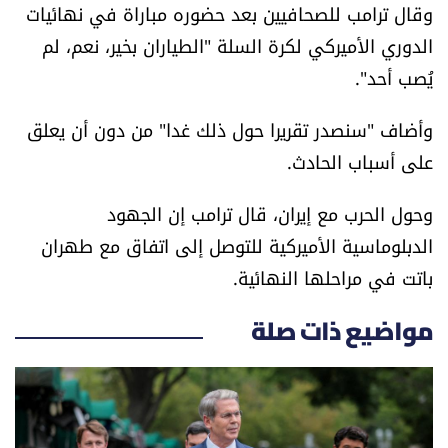
وقال ترامب للصحافيين بعد حضوره مباراة في نهائيات
العالم
الدوري الأميركي لكرة السلة "الطياران بخير، نعم، لم
الصحافة الإسرائيلية
يُصب أحد".
وأضاف "سنصدر تقريرا حول ذلك غدا" من دون أن يعلق
ثقافة وفنون
على أسباب الحادث.
فصل من كتاب
وحول الحرب مع إيران، قال ترامب إن الجهود
الدبلوماسية الأميركية للتوصل إلى اتفاق مع طهران
اقرأ تضحك
باتت في مراحلها النهائية.
كاميرا
مواضيع ذات صلة
سجالات
صحّة وصحن