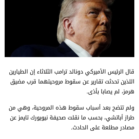
أسرار
متفرقات
نداء القرّاء
خاص الموقع
قال الرئيس الأميركي دونالد ترامب الثلاثاء إن الطيارين
كتّابنا
اللذين تحدثت تقارير عن سقوط مروحيتهما قرب مضيق
هرمز، لم يصابا بأذى.
تحت المجهر
ولم تتضح بعد أسباب سقوط هذه المروحية، وهي من
آراء
طراز أباتشي، بحسب ما نقلت صحيفة نيويورك تايمز عن
مصادر مطلعة على الحادث.
اقتصاد