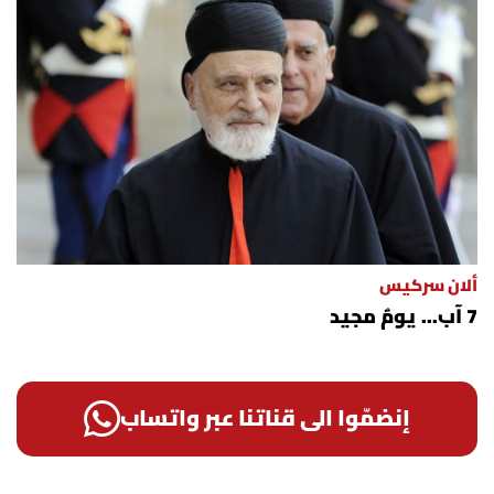
ألان سركيس
7 آب... يومٌ مجيد
إنضمّوا الى قناتنا عبر واتساب