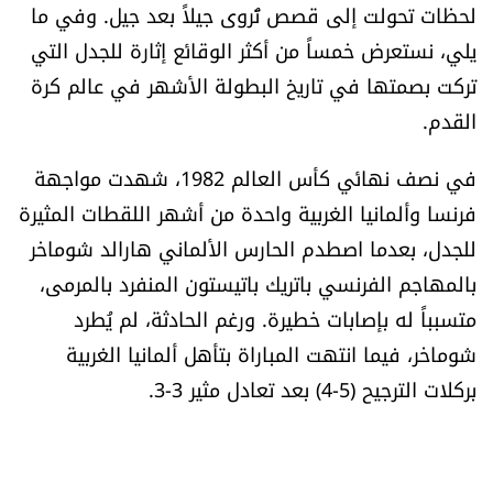
لحظات تحولت إلى قصص تُروى جيلاً بعد جيل. وفي ما
العالم
يلي، نستعرض خمساً من أكثر الوقائع إثارة للجدل التي
الصحافة الإسرائيلية
تركت بصمتها في تاريخ البطولة الأشهر في عالم كرة
القدم.
ثقافة وفنون
في نصف نهائي كأس العالم 1982، شهدت مواجهة
فرنسا وألمانيا الغربية واحدة من أشهر اللقطات المثيرة
فصل من كتاب
للجدل، بعدما اصطدم الحارس الألماني هارالد شوماخر
اقرأ تضحك
بالمهاجم الفرنسي باتريك باتيستون المنفرد بالمرمى،
متسبباً له بإصابات خطيرة. ورغم الحادثة، لم يُطرد
كاميرا
شوماخر، فيما انتهت المباراة بتأهل ألمانيا الغربية
بركلات الترجيح (5-4) بعد تعادل مثير 3-3.
سجالات
صحّة وصحن