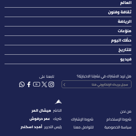
العالم
ثقافة وفنون
الرياضة
منوّعات
حظّك اليوم
للتاريخ
فيديو
هل تريد الاشتراك في نشرتنا الاخباريّة؟
تابعنا على
الناشر
ميشال المر
من نحن
شريك
عمر حرفوش
شروط الإستخدام
شروط الإشتراك
رئيس التحرير
أمجد اسكندر
سياسة الخصوصية
للتواصل معنا