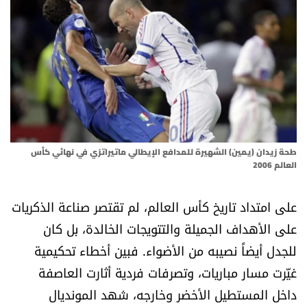
أسرار
متفرقات
نداء القرّاء
خاص الموقع
طحة زيدان (يمين) الشهيرة للمدافع الإيطالي ماتيراتزي في نهائي كأس
كتّابنا
العالم 2006
على امتداد تاريخ كأس العالم، لم تقتصر صناعة الذكريات
تحت المجهر
على الأهداف الجميلة والتتويجات الخالدة، بل كان
آراء
للجدل أيضاً نصيبه من الأضواء. فبين أخطاء تحكيمية
غيّرت مسار مباريات، وتصرفات فردية أثارت العاصفة
اقتصاد
داخل المستطيل الأخضر وخارجه، شهد المونديال