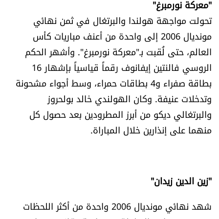
"معركة نورمبرغ"
الرياضة
تحولت مواجهة هولندا والبرتغال في ثمن نهائي
مونديال 2006 إلى واحدة من أعنف مباريات كأس
منوّعات
العالم، حتى لُقبت بـ"معركة نورمبرغ". وأشهر الحكم
الروسي فالنتين إيفانوف رقماً قياسياً بإشهار 16
حظّك اليوم
بطاقة صفراء و4 بطاقات حمراء، وسط أجواء مشحونة
للتاريخ
وتدخلات عنيفة. وكان الهولندي خالد بولحروز
والبرتغالي ديكو من أبرز المطرودين بعد حصول كل
فيديو
منهما على إنذارين خلال المباراة.
من نحن
"زين الدين زيدان"
للتواصل معنا
شهد نهائي مونديال 2006 واحدة من أكثر اللحظات
شروط الاستخدام