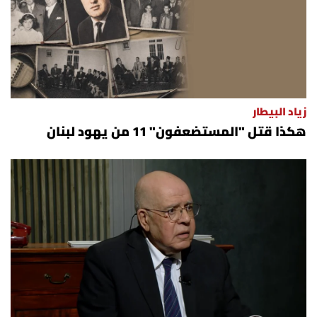
زياد البيطار
هكذا قتل "المستضعفون" 11 من يهود لبنان