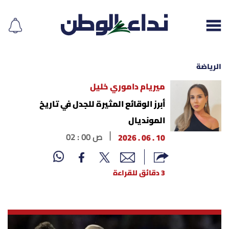
الرياضة
ميريام داموري خليل
إقرأ الجريدة
أبرز الوقائع المثيرة للجدل في تاريخ
المونديال
لبنان
10 . 06 . 2026
02 : 00 ص
الغلاف
3 دقائق للقراءة
نداء اليوم
محليات