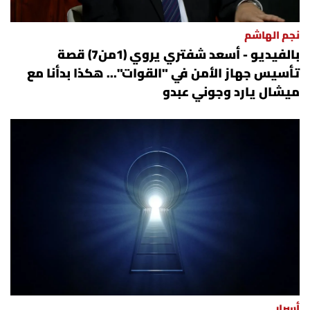
نجم الهاشم
بالفيديو - أسعد شفتري يروي (1من7) قصة
تأسيس جهاز الأمن في "القوات"... هكذا بدأنا مع
ميشال يارد وجوني عبدو
أسرار