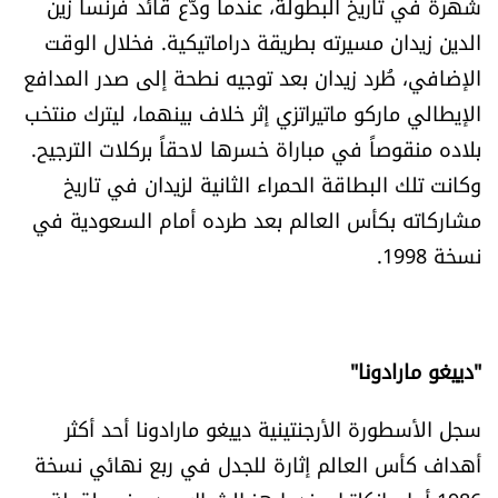
شهرة في تاريخ البطولة، عندما ودّع قائد فرنسا زين
شروط الإشتراك
الدين زيدان مسيرته بطريقة دراماتيكية. فخلال الوقت
الإضافي، طُرد زيدان بعد توجيه نطحة إلى صدر المدافع
Digital solutions by
الإيطالي ماركو ماتيراتزي إثر خلاف بينهما، ليترك منتخب
بلاده منقوصاً في مباراة خسرها لاحقاً بركلات الترجيح.
وكانت تلك البطاقة الحمراء الثانية لزيدان في تاريخ
مشاركاته بكأس العالم بعد طرده أمام السعودية في
نسخة 1998.
"دييغو مارادونا"
سجل الأسطورة الأرجنتينية دييغو مارادونا أحد أكثر
أهداف كأس العالم إثارة للجدل في ربع نهائي نسخة