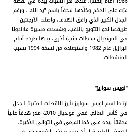
1986 أمام إنكلترا، عندما هز الشباك بيده في لقطة
مرّت على الحكم وخلّدها لاحقاً باسم "يد الله". ورغم
الجدل الكبير الذي رافق الهدف، واصلت الأرجنتين
طريقها نحو التتويج باللقب. وشهدت مسيرة مارادونا
في المونديال محطات مثيرة أخرى، بينها طرده أمام
البرازيل عام 1982 واستبعاده من نسخة 1994 بسبب
المنشطات.
"لويس سواريز"
ارتبط اسم لويس سواريز بأبرز اللقطات المثيرة للجدل
في كأس العالم. ففي مونديال 2010، منع هدفاً غانياً
محققاً بيده على خط المرمى في الثواني الأخيرة،
ليتعرض للطرد قبل أن ينجح منتخب الأوروغواي في