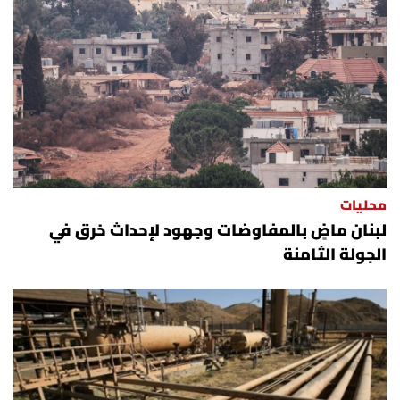
محليات
لبنان ماضٍ بالمفاوضات وجهود لإحداث خرق في
الجولة الثامنة