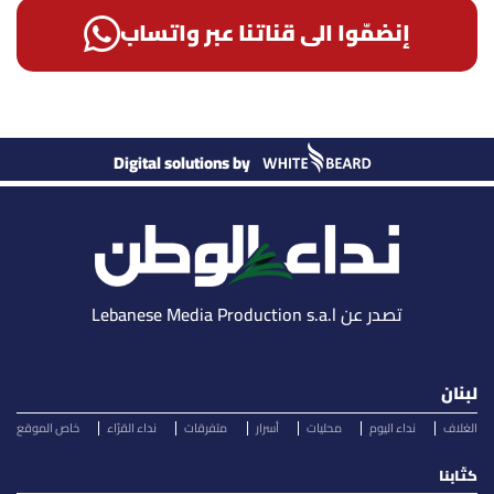
إنضمّوا الى قناتنا عبر واتساب
Digital solutions by
تصدر عن Lebanese Media Production s.a.l
لبنان
الغلاف
نداء اليوم
محليات
أسرار
متفرقات
نداء القرّاء
خاص الموقع
كتّابنا