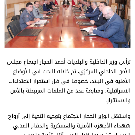
أسرار
متفرقات
نداء القرّاء
خاص الموقع
ترأس وزير الداخلية والبلديات أحمد الحجار اجتماع مجلس
الأمن الداخلي المركزي، تم خلاله البحث في الأوضاع
كتّابنا
الأمنية في البلاد، خصوصا في ظل استمرار الاعتداءات
الاسرائيلية، ومتابعة عدد من الملفات المرتبطة بالأمن
تحت المجهر
والاستقرار.
آراء
واستهل الوزير الحجار الاجتماع بتوجيه التحية إلى أرواح
اقتصاد
شهداء الأجهزة الأمنية والعسكرية والدفاع المدني
الذين استشهدوا خلال الحرب أثناء تأدية واجبهم