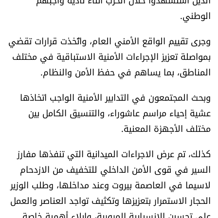
العالم
الوطني.
الصحافة الإسرائيلية
وجرى تقييم الواقع الأمني العام، واتُخذت قرارات تقضي
بمواصلة تعزيز الإجراءات الأمنية الاستباقية في مختلف
ثقافة وفنون
المناطق، بما يساهم في حفظ الأمن والنظام.
فصل من كتاب
وبحث المجتمعون في التدابير الأمنية الواجب اتخاذها
عشية إحياء مراسم عاشوراء، والتنسيق الكامل بين
اقرأ تضحك
مختلف الأجهزة المعنية.
كاميرا
كذلك، تم عرض الاجراءات الميدانية التي تنفذها مفارز
السير في قوى الأمن الداخلي للتخفيف من الازدحام
سجالات
لاسيما في العاصمة بيروت وعند مداخلها، وطلب الوزير
الحجار الاستمرار بتعزيزها وتكثيف تواجد العناصر والعمل
صحّة وصحن
على تحسين الانسيابية المرورية، وايلاء أهمية خاصة