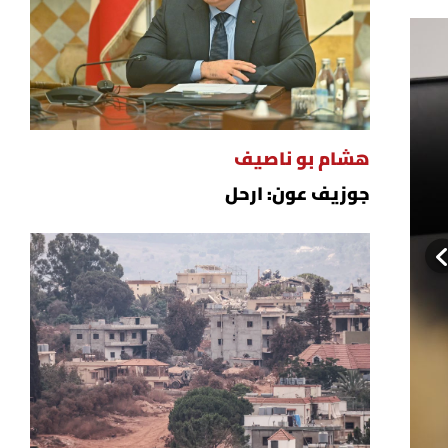
هشام بو ناصيف
جوزيف عون: ارحل