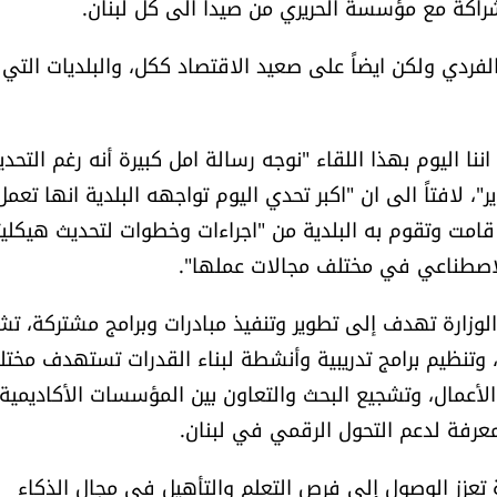
لشراكة مع مؤسسة الحريري من صيدا الى كل لبنان.
فردي ولكن ايضاً على صعيد الاقتصاد ككل، والبلديات التي
 اليوم بهذا اللقاء "نوجه رسالة امل كبيرة أنه رغم التحدي
، لافتاً الى ان "اكبر تحدي اليوم تواجهه البلدية انها تعمل
ا قامت وتقوم به البلدية من "اجراءات وخطوات لتحديث هيكلي
لاصطناعي في مختلف مجالات عملها".
وزارة تهدف إلى تطوير وتنفيذ مبادرات وبرامج مشتركة، ت
، وتنظيم برامج تدريبية وأنشطة لبناء القدرات تستهدف مخت
 الأعمال، وتشجيع البحث والتعاون بين المؤسسات الأكاديمية
عرفة لدعم التحول الرقمي في لبنان.
 تعزز الوصول إلى فرص التعلم والتأهيل في مجال الذكاء