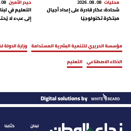
محليات
08 . 08 . 2026
حيدر الأمين
08 . 08 . 2026
شحادة: عكار قادرة على إعداد أجيال
التعليم في لبن
مبتكرة تكنولوجيًا
إلى عبء لا يُحت
مؤسسة الحريري للتنمية البشرية المستدامة
وزارة الدولة 
الذكاء الاصطناعي
التعليم
Digital solutions by
لبنان
كتّابنا