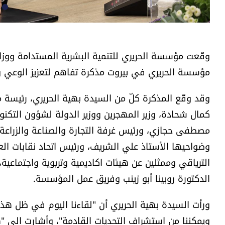
وقّعت مؤسسة الحريري للتنمية البشرية المستدامة ووزا
مؤسسة الحريري في بيروت مذكرة تفاهم لتعزيز الوعي و
وقد وقّع المذكرة كلّ من السيدة بهية الحريري، رئيسة 
كمال شحادة، وزير المهجرين ووزير الدولة لشؤون التكنو
مصطفى حجازي، ورئيس غرفة التجارة والصناعة والزراعة
وضواحيها الأستاذ علي الشريف، ورئيس اتحاد نقابات ال
الترياقي وممثلين عن هيئات اكاديمية وتربوية واجتماعية،
الدكتورة روبينا أبو زينب وفريق عمل المؤسسة.
ورأت السيدة بهية الحريري أن "لقاءنا اليوم في ظل هذ
ويمكننا من استشراف التحديات القادمة"، وأشارت الى "هذ