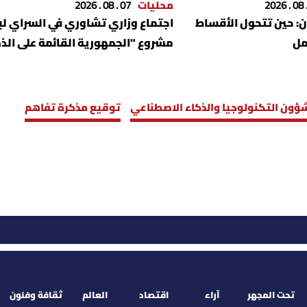
محليات
07 . 08 . 2026
ان: حين تتحول الأقساط
اجتماع وزاري تشاوري في السراي ل
مل
مشروع "الجمهورية القائمة على الذ
الاصطناعي"
لشؤون التكنولوجيا والذكاء الاصطناعي
توقيع مذكرة تفاهم
تحت المجهر
آراء
اقتصاد
العالم
ثقافة وفنون