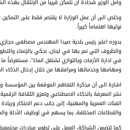
وأمل الوزير شحادة ان نتمكن قريبا من الإنتقال بهذه ا
وخلص الى أن عمل الوزارة لا يقتصر فقط على التمكين ال
نوليها اهتماماً كبيراً.
بدوره اعتبر رئيس بلدية صيدا المهندس مصطفى حجازي اننا
والظروف التي نمر بها في لبنان، نحكي بالإنماء والتطوير"
في ادارة الأزمات وبالتوازي تشتغل انماءً"، مستعرضاً م
ومهامها وخدماتها ومرافقها من خلال إدخال الذكاء ا
اشارة الى أن مذكرة التفاهم الموقعة بين المؤسسة وال
نشر المعرفة بالذكاء الاصطناعي وتعزيز الثقافة الرقمية
الفئات العمرية والمهنية، إلى جانب دعم الابتكار وريادة
والقطاعات المختلفة، بما يسهم في توظيف الأدلة والم
كما تتضمن الشراكة، العمل على تطوير مبادرات مجتمعية