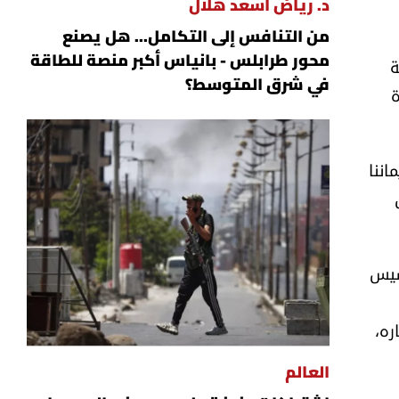
د. رياض أسعد هلال
من التنافس إلى التكامل... هل يصنع
محور طرابلس - بانياس أكبر منصة للطاقة
ة
في شرق المتوسط؟
ة
اننا
سيس
ره،
العالم