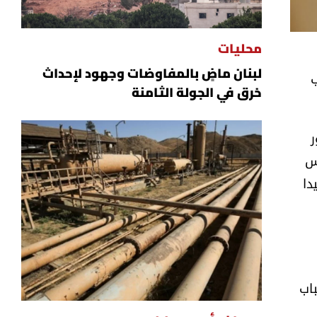
محليات
لبنان ماضٍ بالمفاوضات وجهود لإحداث
ب
خرق في الجولة الثامنة
ر
دس
دا
اب