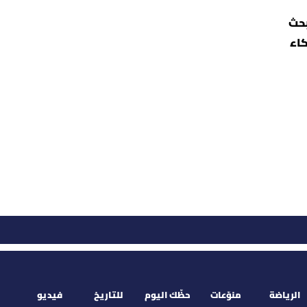
بحث
كاء
الرياضة
منوّعات
حظّك اليوم
للتاريخ
فيديو