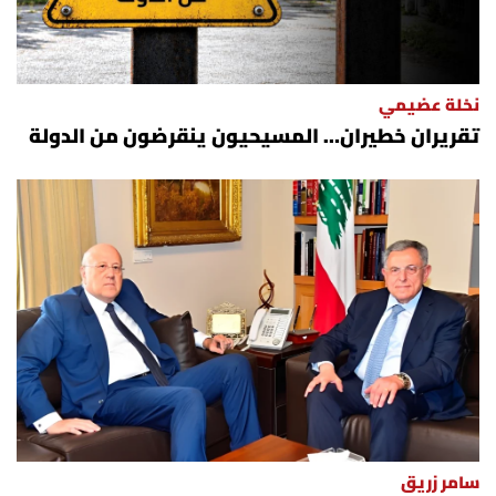
نخلة عضيمي
تقريران خطيران… المسيحيون ينقرضون من الدولة
سامر زريق