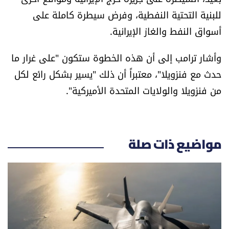
العالم
للبنية التحتية النفطية، وفرض سيطرة كاملة على
أسواق النفط والغاز الإيرانية.
الصحافة الإسرائيلية
وأشار ترامب إلى أن هذه الخطوة ستكون "على غرار ما
ثقافة وفنون
حدث مع فنزويلا"، معتبراً أن ذلك "يسير بشكل رائع لكل
من فنزويلا والولايات المتحدة الأميركية".
فصل من كتاب
اقرأ تضحك
مواضيع ذات صلة
كاميرا
سجالات
صحّة وصحن