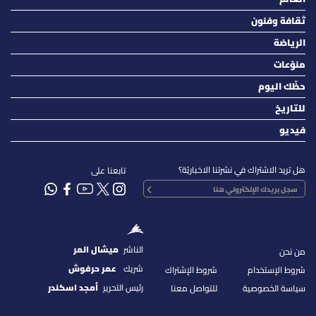
ثقافة وفنون
الرياضة
منوّعات
حظّك اليوم
للتاريخ
فيديو
هل تريد الاشتراك في نشرتنا الاخباريّة؟
تابعنا على
الناشر
ميشال المر
من نحن
شريك
عمر حرفوش
شروط الإستخدام
شروط الإشتراك
رئيس التحرير
أمجد اسكندر
سياسة الخصوصية
للتواصل معنا