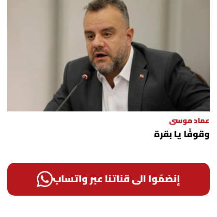
عماد موسى
وقوفًا يا بقرة
إنضمّوا الى قناتنا عبر واتساب