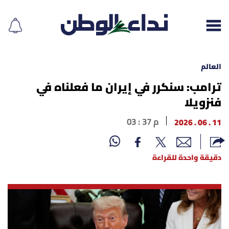
العالم
ترامب: سنكرر في إيران ما فعلناه في
فنزويلا
إقرأ الجريدة
11 . 06 . 2026
03 : 37 م
لبنان
الغلاف
دقيقة واحدة للقراءة
نداء اليوم
محليات