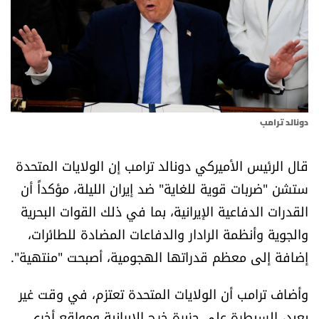
أسرار
متفرقات
نداء القرّاء
دونالد ترامب
خاص الموقع
قال الرئيس الأميركي دونالد ترامب إن الولايات المتحدة
كتّابنا
ستشن "ضربات قوية للغاية" ضد إيران الليلة، مؤكداً أن
القدرات الدفاعية الإيرانية، بما في ذلك القوات البحرية
تحت المجهر
والجوية وأنظمة الرادار والدفاعات المضادة للطائرات،
آراء
إضافة إلى معظم قدراتها الهجومية، أصبحت "منتهية".
وأضاف ترامب أن الولايات المتحدة تعتزم، في وقت غير
اقتصاد
بعيد، السيطرة على جزيرة خرج الإيرانية ومواقع أخرى