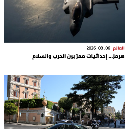
الرياضة
منوّعات
حظّك اليوم
العالم
06 . 08 . 2026
للتاريخ
هرمز... إحداثيات ممرّ بين الحرب والسلام
فيديو
من نحن
للتواصل معنا
شروط الاستخدام