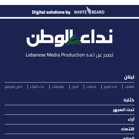
Digital solutions by
تصدر عن Lebanese Media Production s.a.l
لبنان
الغلاف
نداء اليوم
محليات
أسرار
متفرقات
نداء القرّاء
خاص الموقع
كتّابنا
تحت المجهر
آراء
اقتصاد
العالم