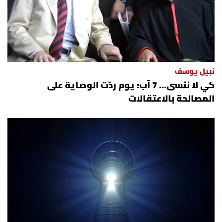
نبيل يوسف
كي لا ننسى... 7 آب: يوم ردّت الوصاية على
المصالحة بالاعتقالات