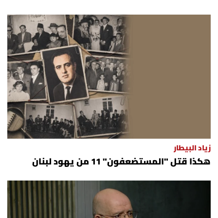
زياد البيطار
هكذا قتل "المستضعفون" 11 من يهود لبنان