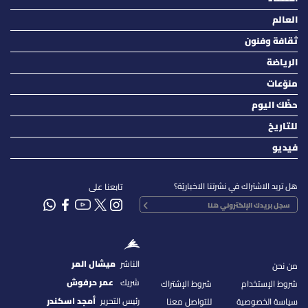
العالم
ثقافة وفنون
الرياضة
منوّعات
حظّك اليوم
للتاريخ
فيديو
هل تريد الاشتراك في نشرتنا الاخباريّة؟
تابعنا على
الناشر
ميشال المر
من نحن
شريك
عمر حرفوش
شروط الإستخدام
شروط الإشتراك
رئيس التحرير
أمجد اسكندر
سياسة الخصوصية
للتواصل معنا