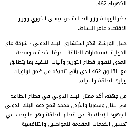
الكهرباء 462.
العالم
حضر الورشة وزير الصناعة جو عيسى الخوري ووزير
الصحافة الإسرائيلية
الاقتصاد عامر البساط.
ثقافة وفنون
خلال الورشة، قدّم استشاري البنك الدولي - شركة ماي
الدولية لاستشارات الطاقة - عرضًا لخطة متوسطة
فصل من كتاب
المدى لتطوير قطاع التوزيع وآليات التنفيذ بما يتطابق
مع القانون 462 الذي يأتي تنفيذه من ضمن أولويات
اقرأ تضحك
وزارة الطاقة والمياه.
كاميرا
من جهته، أكد ممثل البنك الدولي في قطاع الطاقة
في لبنان وسوريا والأردن محمد قمح دعم البنك الدولي
سجالات
للجهود الإصلاحية في قطاع الطاقة وهو ما يصب في
صحّة وصحن
تحسين الخدمات المقدمة للمواطنين والتنافسية