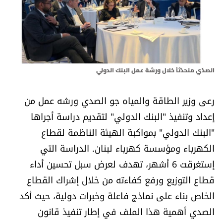
أسرار
متفرقات
نداء القرّاء
الصدّي منحدّثاً خلال ورشة عمل البنك الدولي
خاص الموقع
رعى وزير الطاقة والمياه جو الصدي ورشه عمل من
إعداد وتنفيذ "البنك الدولي" لتقديم دراسة أجراها
كتّابنا
"البنك الدولي" بمواكبة الهيئة الناظمة لقطاع
الكهرباء ومؤسسة كهرباء لبنان. الدراسة التي
تحت المجهر
إستغرقت 6 أشهر، تهدف لعرض سبل تحسين أداء
آراء
قطاع التوزيع ورفع كفاءته من خلال إشراك القطاع
الخاص بناء على نماذج فاعلة وخبرات دولية، حيث أكد
اقتصاد
الصدي أهمية هذا الملف في إطار تنفيذ قانون