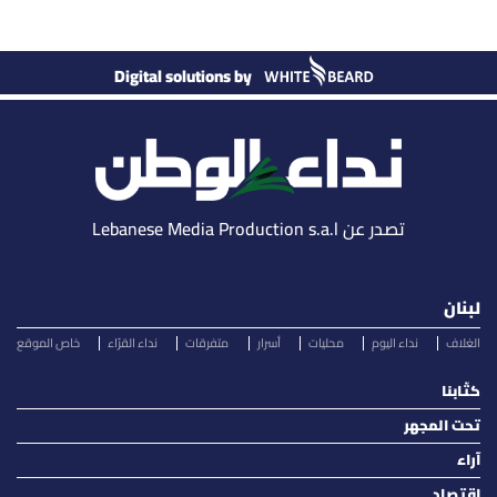
Digital solutions by
تصدر عن Lebanese Media Production s.a.l
لبنان
الغلاف
نداء اليوم
محليات
أسرار
متفرقات
نداء القرّاء
خاص الموقع
كتّابنا
تحت المجهر
آراء
اقتصاد