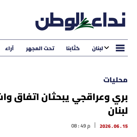
لبنان
كتّابنا
تحت المجهر
آراء
محليات
بري وعراقجي يبحثان اتفاق واش
لبنان
15 . 06 . 2026
08 : 49 م