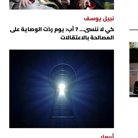
نبيل يوسف
كي لا ننسى... 7 آب: يوم ردّت الوصاية على
المصالحة بالاعتقالات
أسرار