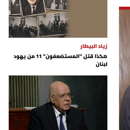
زياد البيطار
هكذا قتل "المستضعفون" 11 من يهود
لبنان