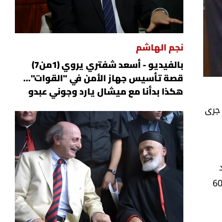
نجم الهاشم
بالفيديو - أسعد شفتري يروي (1من7)
قصة تأسيس جهاز الأمن في "القوات"...
هكذا بدأنا مع ميشال يارد وجوني عبدو
 جرى
 يدخل حيز التنفيذ والتطبيق بحرفيته بشكل فوري، ومنذ اليوم الأول وطيلة فترة التفاوض المقررة على مدى 60