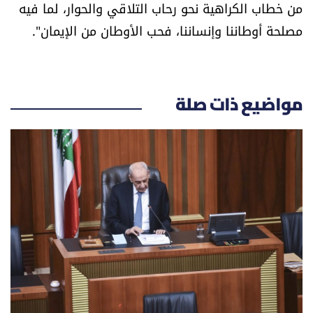
من خطاب الكراهية نحو رحاب التلاقي والحوار، لما فيه
العالم
مصلحة أوطاننا وإنساننا، فحب الأوطان من الإيمان".
الصحافة الإسرائيلية
ثقافة وفنون
مواضيع ذات صلة
فصل من كتاب
اقرأ تضحك
كاميرا
سجالات
صحّة وصحن