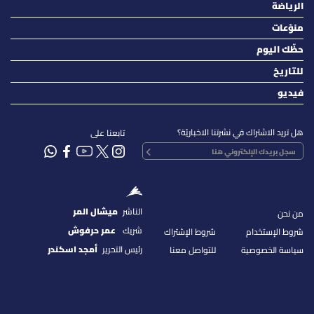
الرياضة
منوّعات
حظّك اليوم
للتاريخ
فيديو
هل تريد الاشتراك في نشرتنا الاخباريّة؟
تابعنا على
الناشر
ميشال المر
من نحن
شريك
عمر حرفوش
شروط الإستخدام
شروط الإشتراك
رئيس التحرير
أمجد اسكندر
سياسة الخصوصية
للتواصل معنا