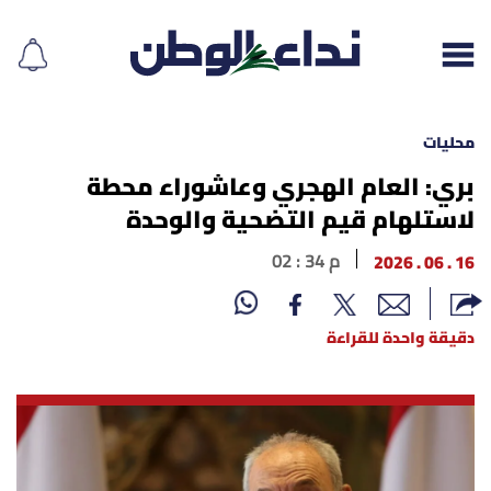
محليات
بري: العام الهجري وعاشوراء محطة
لاستلهام قيم التضحية والوحدة
إقرأ الجريدة
16 . 06 . 2026
02 : 34 م
لبنان
الغلاف
دقيقة واحدة للقراءة
نداء اليوم
محليات