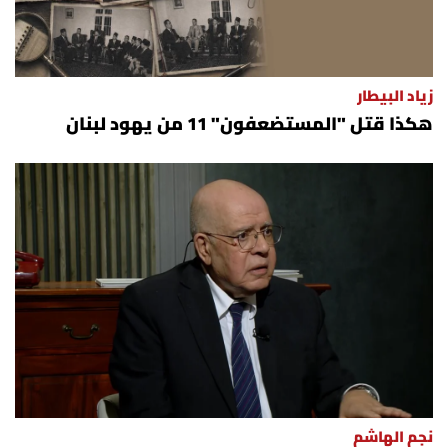
زياد البيطار
هكذا قتل "المستضعفون" 11 من يهود لبنان
نجم الهاشم