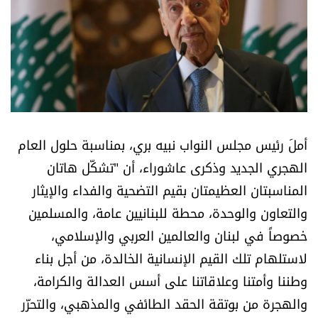
أسرار
متفرقات
نداء القرّاء
خاص الموقع
أملَ رئيس مجلس النواب نبيه بري، بمناسبة حلول العام
الهجري الجديد وذكرى عاشوراء، أن "تشكّل هاتان
كتّابنا
المناسبتان العظيمتان بقيم التضحية والفداء والإيثار
والتعاون والوحدة، محطة للبنانيين عامة، والمسلمين
تحت المجهر
خصوصاً في لبنان والعالمين العربي والإسلامي،
آراء
لاستلهام تلك القيم الإنسانية الخالدة، من أجل بناء
وطننا وأمتنا وعلاقاتنا على أسس العدالة والكرامة،
اقتصاد
والهجرة من بوتقة الحقد الطائفي والمذهبي، والتحرّر