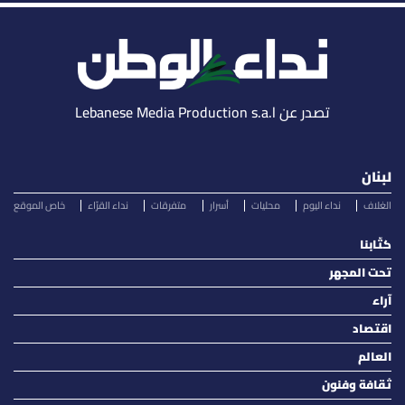
تصدر عن Lebanese Media Production s.a.l
لبنان
الغلاف
نداء اليوم
محليات
أسرار
متفرقات
نداء القرّاء
خاص الموقع
كتّابنا
تحت المجهر
آراء
اقتصاد
العالم
ثقافة وفنون