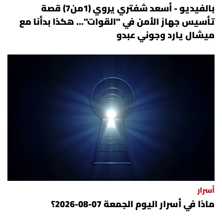
بالفيديو - أسعد شفتري يروي (1من7) قصة
تأسيس جهاز الأمن في "القوات"... هكذا بدأنا مع
ميشال يارد وجوني عبدو
أسرار
ماذا في أسرار اليوم الجمعة 07-08-2026؟