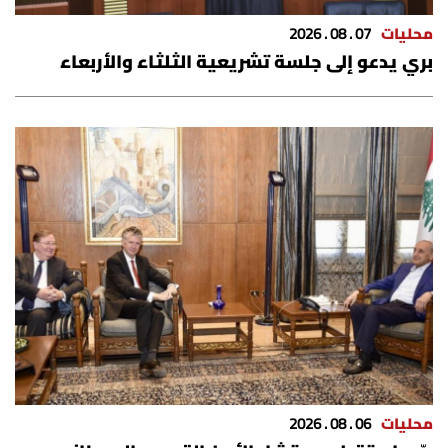
الرياضة
محليات
07 . 08 . 2026
بري يدعو إلى جلسة تشريعية الثلثاء والأربعاء
منوّعات
حظّك اليوم
للتاريخ
فيديو
من نحن
للتواصل معنا
شروط الاستخدام
محليات
06 . 08 . 2026