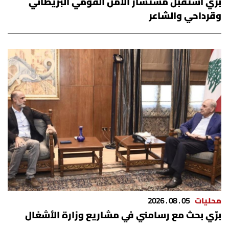
برّي استقبل مستشار الأمن القومي البريطاني
شروط الإشتراك
وقرداحي والشاعر
Digital solutions by
محليات
05 . 08 . 2026
برّي بحث مع رسامني في مشاريع وزارة الأشغال