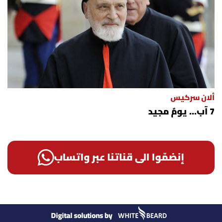
ألان سركيس
7 آب... يومٌ مجيد
إنضمّوا الى قناتنا عبر واتساب
Digital solutions by