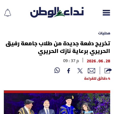
محليات
تخريج دفعة جديدة من طلاب جامعة رفيق
الحريري برعاية نازك الحريري
إقرأ الجريدة
28 . 06 . 2026
09 : 37 م
لبنان
الغلاف
4 دقائق للقراءة
نداء اليوم
محليات