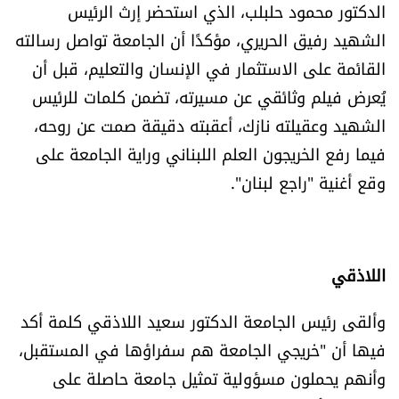
الدكتور محمود حلبلب، الذي استحضر إرث الرئيس
الرياضة
الشهيد رفيق الحريري، مؤكدًا أن الجامعة تواصل رسالته
القائمة على الاستثمار في الإنسان والتعليم، قبل أن
منوّعات
يُعرض فيلم وثائقي عن مسيرته، تضمن كلمات للرئيس
حظّك اليوم
الشهيد وعقيلته نازك، أعقبته دقيقة صمت عن روحه،
فيما رفع الخريجون العلم اللبناني وراية الجامعة على
للتاريخ
وقع أغنية "راجع لبنان".
فيديو
اللاذقي
من نحن
وألقى رئيس الجامعة الدكتور سعيد اللاذقي كلمة أكد
للتواصل معنا
فيها أن "خريجي الجامعة هم سفراؤها في المستقبل،
وأنهم يحملون مسؤولية تمثيل جامعة حاصلة على
شروط الاستخدام