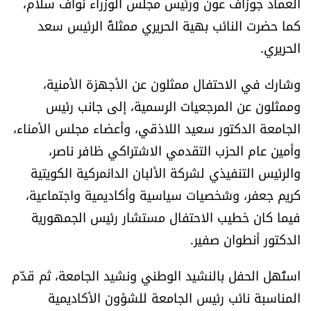
العماد جوزاف عون ورئيس مجلس الوزراء نواف سلام،
العالم
كما حضرت النائب بهية الحريري ممثلةً الرئيس سعد
الحريري.
الصحافة الإسرائيلية
وشارك في الاحتفال ممثلون عن الأجهزة الأمنية،
ثقافة وفنون
وممثلون عن المرجعيات الرسمية، إلى جانب رئيس
الجامعة الدكتور سعيد اللاذقي، وأعضاء مجلس الأمناء،
فصل من كتاب
وأمين عام الحزب التقدمي الاشتراكي ظافر ناصر،
والرئيس التنفيذي لشركة الألبان الدانمركية الكويتية
اقرأ تضحك
كريم جعفر، وشخصيات سياسية وأكاديمية واجتماعية،
كاميرا
فيما كان خطيب الاحتفال مستشار رئيس الجمهورية
الدكتور أنطوان صفير.
سجالات
استُهل الحفل بالنشيد الوطني ونشيد الجامعة، ثم قدّم
صحّة وصحن
المناسبة نائب رئيس الجامعة للشؤون الأكاديمية