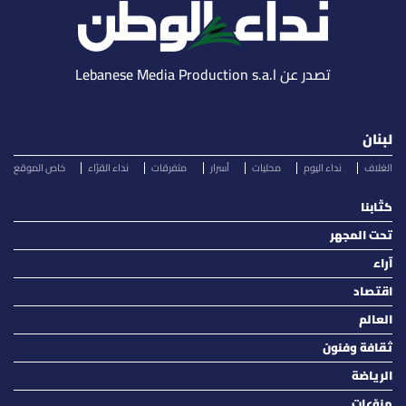
تصدر عن Lebanese Media Production s.a.l
لبنان
الغلاف
نداء اليوم
محليات
أسرار
متفرقات
نداء القرّاء
خاص الموقع
كتّابنا
تحت المجهر
آراء
اقتصاد
العالم
ثقافة وفنون
الرياضة
منوّعات