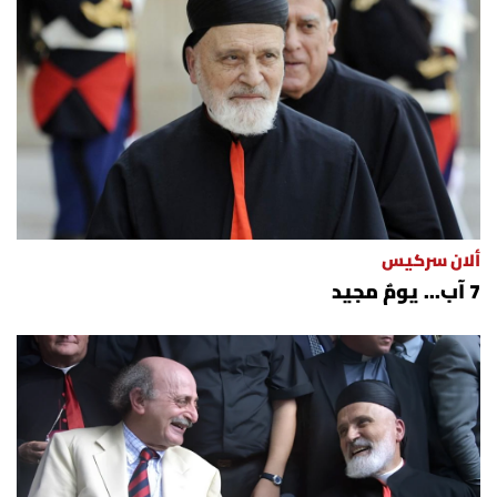
ألان سركيس
7 آب... يومٌ مجيد