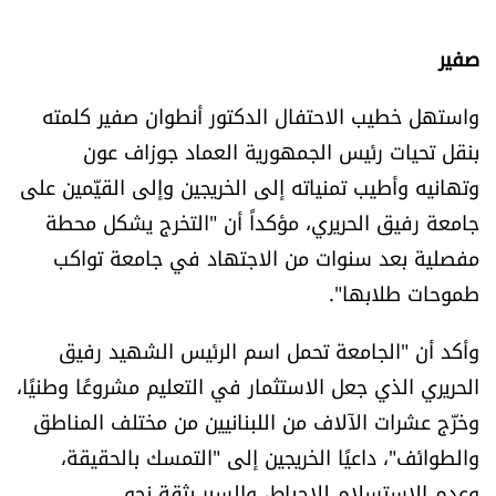
صفير
واستهل خطيب الاحتفال الدكتور أنطوان صفير كلمته
بنقل تحيات رئيس الجمهورية العماد جوزاف عون
وتهانيه وأطيب تمنياته إلى الخريجين وإلى القيّمين على
جامعة رفيق الحريري، مؤكداً أن "التخرج يشكل محطة
مفصلية بعد سنوات من الاجتهاد في جامعة تواكب
طموحات طلابها".
وأكد أن "الجامعة تحمل اسم الرئيس الشهيد رفيق
الحريري الذي جعل الاستثمار في التعليم مشروعًا وطنيًا،
وخرّج عشرات الآلاف من اللبنانيين من مختلف المناطق
والطوائف"، داعيًا الخريجين إلى "التمسك بالحقيقة،
وعدم الاستسلام للإحباط، والسير بثقة نحو