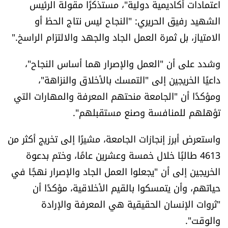
اعتمادات أكاديمية دولية"، مستذكرًا مقولة الرئيس
شروط الإشتراك
الشهيد رفيق الحريري: "النجاح ليس نتاج الحظ أو
الامتياز، بل ثمرة العمل الجاد والجهد والالتزام الراسخ."
Digital solutions by
وشدد على أن "العمل والإصرار هما أساس النجاح"،
داعيًا الخريجين إلى "التمسك بالأخلاق والنزاهة"،
ومؤكدًا أن "الجامعة منحتهم المعرفة والمهارات التي
تؤهلهم للمنافسة وصنع مستقبلهم".
واستعرض أبرز إنجازات الجامعة، مشيرًا إلى تخريج أكثر من
4613 طالبًا خلال خمسة وعشرين عامًا، وختم بدعوة
الخريجين إلى أن "يجعلوا العمل الجاد والإصرار نهجًا في
حياتهم، وأن يتمسكوا بالقيم الأخلاقية، مؤكدًا أن
"ثروات الإنسان الحقيقية هي المعرفة والإرادة
والوقت".