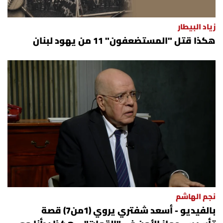
زياد البيطار
هكذا قتل "المستضعفون" 11 من يهود لبنان
نجم الهاشم
بالفيديو - أسعد شفتري يروي (1من7) قصة