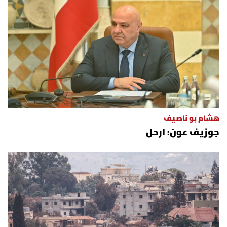
هشام بو ناصيف
جوزيف عون: ارحل