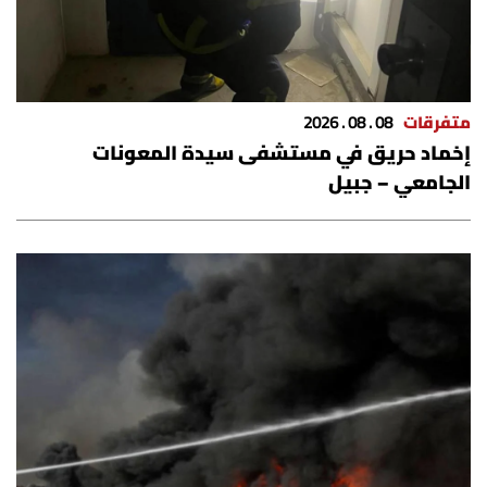
الرياضة
منوّعات
متفرقات
08 . 08 . 2026
حظّك اليوم
إخماد حريق في مستشفى سيدة المعونات
الجامعي – جبيل
للتاريخ
فيديو
من نحن
للتواصل معنا
شروط الاستخدام