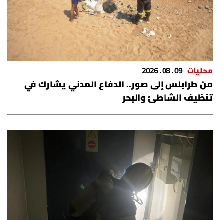
العالم
الصحافة الإسرائيلية
ثقافة وفنون
محليات
09 . 08 . 2026
من طرابلس إلى صور.. الدفاع المدني يشارك في
فصل من كتاب
تنظيف الشاطئ والبحر
اقرأ تضحك
كاميرا
سجالات
صحّة وصحن