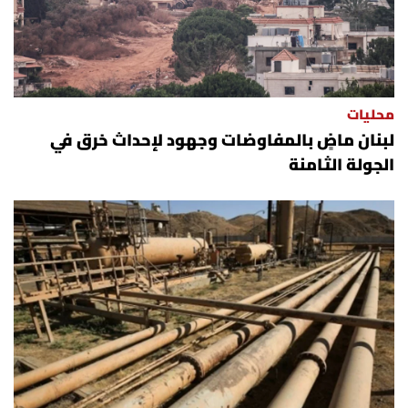
محليات
لبنان ماضٍ بالمفاوضات وجهود لإحداث خرق في
الجولة الثامنة