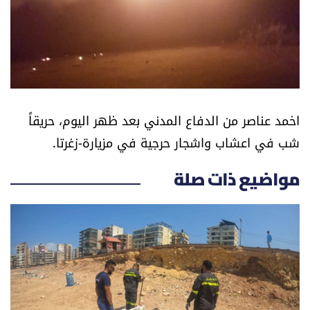
أسرار
متفرقات
نداء القرّاء
اخمد عناصر من الدفاع المدني بعد ظهر اليوم، حريقاً
خاص الموقع
شب في اعشاب واشجار حرجية في مزيارة-زغرتا.
كتّابنا
مواضيع ذات صلة
تحت المجهر
آراء
اقتصاد