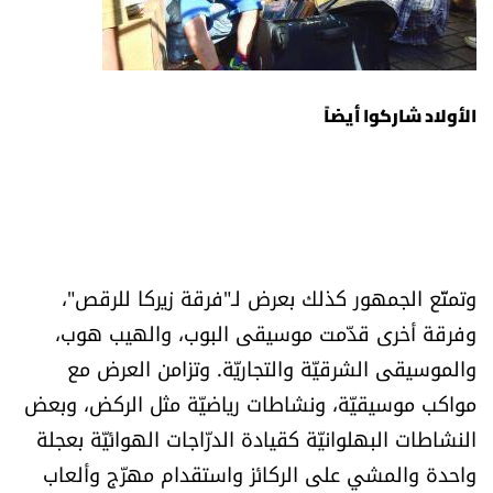
الأولاد شاركوا أيضاً
وتمتّع الجمهور كذلك بعرض لـ"فرقة زيركا للرقص"،
وفرقة أخرى قدّمت موسيقى البوب، والهيب هوب،
والموسيقى الشرقيّة والتجاريّة. وتزامن العرض مع
مواكب موسيقيّة، ونشاطات رياضيّة مثل الركض، وبعض
النشاطات البهلوانيّة كقيادة الدرّاجات الهوائيّة بعجلة
واحدة والمشي على الركائز واستقدام مهرّج وألعاب