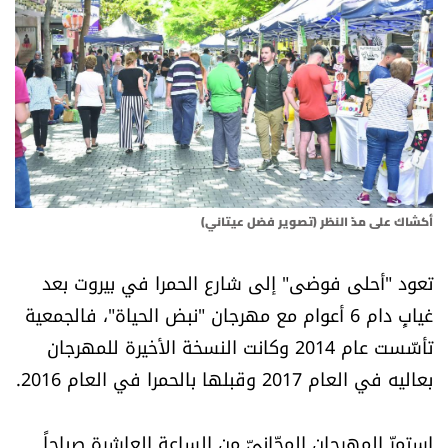
أسرار
متفرقات
نداء القرّاء
خاص الموقع
أكشاك على مدّ النظر (تصوير فضل عيتاني)
كتّابنا
تعود "أحلى فوضى" إلى شارع الحمرا في بيروت بعد
تحت المجهر
غيابٍ دام 6 أعوام مع مهرجان "نبض الحياة"، فالجمعية
تأسّست عام 2014 وكانت النسخة الأخيرة للمهرجان
آراء
بعاليه في العام 2017 وقبلها بالحمرا في العام 2016.
اقتصاد
استمرّ المهرجان المجّانيّ من الساعة العاشرة صباحاً