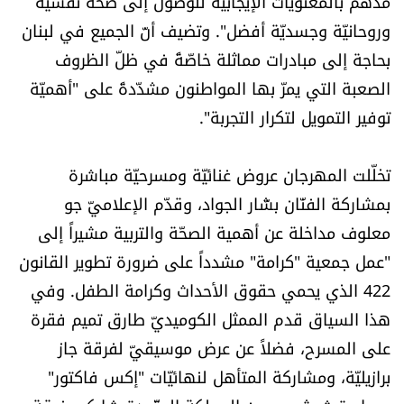
مدّهم بالمعنويّات الإيجابيّة للوصول إلى صحّة نفسيّة
شروط الإشتراك
وروحانيّة وجسديّة أفضل". وتضيف أنّ الجميع في لبنان
بحاجة إلى مبادرات مماثلة خاصّةً في ظلّ الظروف
Digital solutions by
الصعبة التي يمرّ بها المواطنون مشدّدةً على "أهميّة
توفير التمويل لتكرار التجربة".
تخلّلت المهرجان عروض غنائيّة ومسرحيّة مباشرة
بمشاركة الفنّان بشّار الجواد، وقدّم الإعلاميّ جو
معلوف مداخلة عن أهمية الصحّة والتربية مشيراً إلى
"عمل جمعية "كرامة" مشدداً على ضرورة تطوير القانون
422 الذي يحمي حقوق الأحداث وكرامة الطفل. وفي
هذا السياق قدم الممثل الكوميديّ طارق تميم فقرة
على المسرح، فضلاً عن عرض موسيقيّ لفرقة جاز
برازيليّة، ومشاركة المتأهل لنهائيّات "إكس فاكتور"