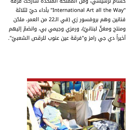
حسام ترشيشي، ومن المملكة المتّحدة شاركت فرقة
"International Art all the Way" بأداء حيّ لثلاثة
فنانين وهم بروفسور زي (في الـ22 من العمر، ملحّن
ومنتج ومغنٍّ لبنانيّ)، ورمزي وجيمي بي، وانضمّ إليهم
أخيراً دي جي رامز و"فرقة عين عنوب للرقص الشعبيّ".