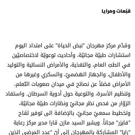
قبّعات ومرايا
وقدّم مركز مهرجان "نبض الحياة" على امتداد اليوم
استشارات طبيّة مجانيّة، وأحاديث توعويّة لاختصاصيّين
في الطبّ العام، والتغذية، والأمراض النسائية والتوليد
والأطفال، والجهاز الهضميّ، والسكري وغيرها من
الأمراض فضلاً عن نصائح في ميدان صعوبات التّعلم،
وتنظيم الأسرة، والتوعية حول أدوية السرطان. واستفاد
الزوّار من فحص نظر مجانيّ ونظارات طبيّة مجانيّة،
وتخطيط سمعيّ مجانيّ، بالإضافة الى توفير لقاح
"فايزر" مجاناً. ويشير السيد مازن قارا مدير مركز رعاية
"رايا" المشاركة بالمهرجان إلى أنّ "عدد المرضى الذين