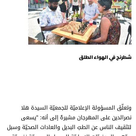
الرياضة
منوّعات
حظّك اليوم
للتاريخ
شطرنج في الهواء الطلق
فيديو
من نحن
وتعلّق المسؤولة الإعلاميّة للجمعيّة السيدة هلا
للتواصل معنا
نصرالدين على المهرجان مشيرةً إلى أنه: "يسعى
لتثقيف الناس عن الطبّ البديل والعادات الصحيّة وسبل
شروط الاستخدام