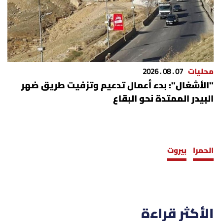
محليات
07 . 08 . 2026
"الأشغال": بدء أعمال تدعيم وتزفيت طريق ضهر
البيدر الممتدة نحو البقاع
الحمرا
بيروت
الأكثر قراءة