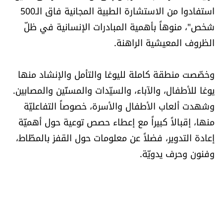
استفادوا من الاستشارة الطبية المجانية فاق الـ500
شخص"، منوهاً بأهمية المبادرات الإنسانية في ظلّ
الظروف المعيشية الراهنة.
وخصّصت منطقة كاملة لليوغا والتأمل والإنشاد منها
يوغا للأطفال، والآباء، والسيّدات والمسنّين والمصابين.
وشهدت ألعاب الأطفال والأسرة، خصوصاً التفاعليّة
منها، إقبالاً كبيراً مع إعطاء حصص توعية حول أهميّة
إعادة التدوير، فضلاً عن معلومات حول القفز بالمطّاط،
وفنون وحرف يدويّة.