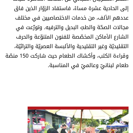
العالم
إلى الحادية عشرة مساءً، فاستفاد الزوّار الذين فاق
عددهم الألف، من خدمات الاختصاصيين في مختلف
الصحافة الإسرائيلية
مجالات الصحّة والطبّ البديل والترفيه. وتوزّعت في
الشارع الأماكن المخصّصة للفنون المتنوّعة والحرف
ثقافة وفنون
التقليديّة وغير التقليدية والألبسة العصريّة والتراثيّة،
وقراءة الكتب، وأكشاك الطعام حيث شاركت 150 منصّة
فصل من كتاب
طعام لبنانيّ وعالميّ في المناسبة.
اقرأ تضحك
كاميرا
سجالات
صحّة وصحن