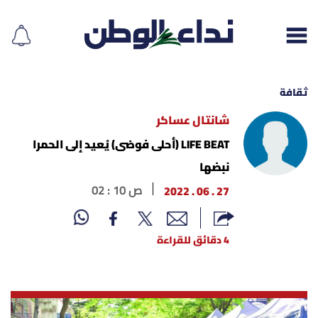
ثقافة
شانتال عساكر
إقرأ الجريدة
LIFE BEAT (أحلى فوضى) يُعيد إلى الحمرا
نبضها
لبنان
27 . 06 . 2022
02 : 10 ص
الغلاف
4 دقائق للقراءة
نداء اليوم
محليات