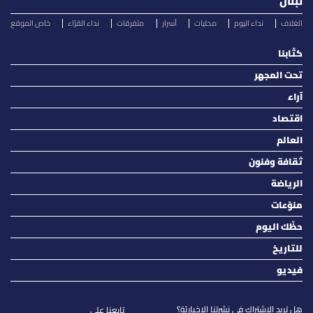
لبنان
الغلاف
نداء اليوم
محليات
أسرار
متفرقات
نداء القرّاء
خاص الموقع
كتّابنا
تحت المجهر
آراء
اقتصاد
العالم
ثقافة وفنون
الرياضة
منوّعات
حظّك اليوم
للتاريخ
فيديو
هل تريد الاشتراك في نشرتنا الاخباريّة؟
تابعنا على