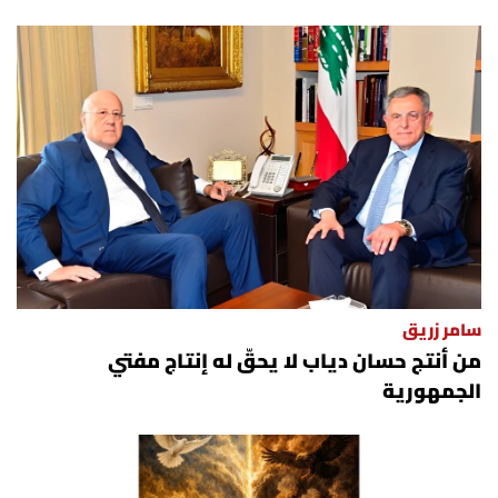
سامر زريق
من أنتج حسان دياب لا يحقّ له إنتاج مفتي
الجمهورية