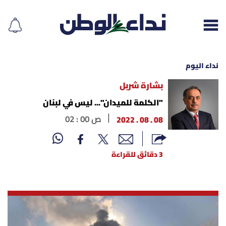
نداء اليوم
بشارة شربل
إقرأ الجريدة
"الكلمة للميدان"... ليس في لبنان
08 . 08 . 2022
02 : 00 ص
لبنان
الغلاف
3 دقائق للقراءة
نداء اليوم
محليات