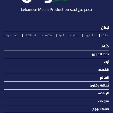
تصدر عن Lebanese Media Production s.a.l
لبنان
الغلاف
نداء اليوم
محليات
أسرار
متفرقات
نداء القرّاء
خاص الموقع
كتّابنا
تحت المجهر
آراء
اقتصاد
العالم
ثقافة وفنون
الرياضة
منوّعات
حظّك اليوم