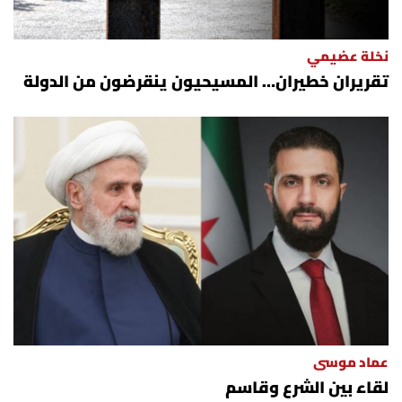
نخلة عضيمي
تقريران خطيران… المسيحيون ينقرضون من الدولة
عماد موسى
لقاء بين الشرع وقاسم