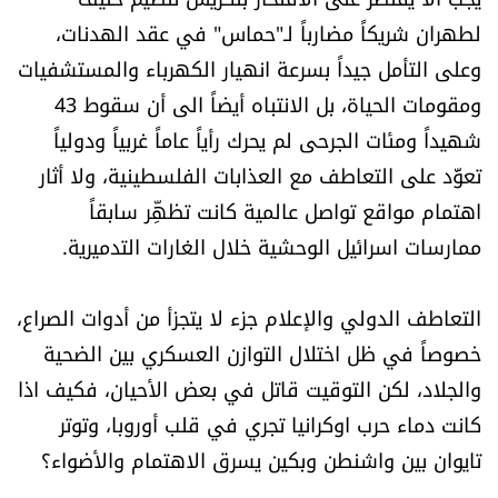
لطهران شريكاً مضارباً لـ"حماس" في عقد الهدنات،
وعلى التأمل جيداً بسرعة انهيار الكهرباء والمستشفيات
ومقومات الحياة، بل الانتباه أيضاً الى أن سقوط 43
شهيداً ومئات الجرحى لم يحرك رأياً عاماً غربياً ودولياً
تعوَّد على التعاطف مع العذابات الفلسطينية، ولا أثار
اهتمام مواقع تواصل عالمية كانت تظهِّر سابقاً
ممارسات اسرائيل الوحشية خلال الغارات التدميرية.
التعاطف الدولي والإعلام جزء لا يتجزأ من أدوات الصراع،
خصوصاً في ظل اختلال التوازن العسكري بين الضحية
والجلاد، لكن التوقيت قاتل في بعض الأحيان، فكيف اذا
كانت دماء حرب اوكرانيا تجري في قلب أوروبا، وتوتر
تايوان بين واشنطن وبكين يسرق الاهتمام والأضواء؟