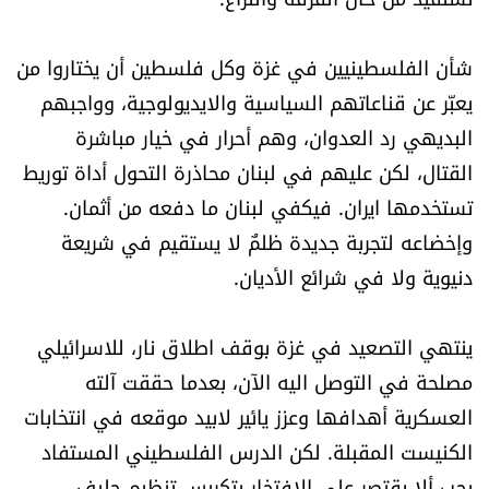
شروط الإشتراك
شأن الفلسطينيين في غزة وكل فلسطين أن يختاروا من
يعبّر عن قناعاتهم السياسية والايديولوجية، وواجبهم
Digital solutions by
البديهي رد العدوان، وهم أحرار في خيار مباشرة
القتال، لكن عليهم في لبنان محاذرة التحول أداة توريط
تستخدمها ايران. فيكفي لبنان ما دفعه من أثمان.
وإخضاعه لتجربة جديدة ظلمٌ لا يستقيم في شريعة
دنيوية ولا في شرائع الأديان.
ينتهي التصعيد في غزة بوقف اطلاق نار، للاسرائيلي
مصلحة في التوصل اليه الآن، بعدما حققت آلته
العسكرية أهدافها وعزز يائير لابيد موقعه في انتخابات
الكنيست المقبلة. لكن الدرس الفلسطيني المستفاد
يجب ألا يقتصر على الافتخار بتكريس تنظيم حليف