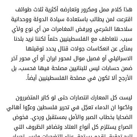
العالم
هذا كلام ممل ومكرور وتعارضه أكثرية ثلاث طوائف
اقترعت لمن يطالب باستعادة سيادة الدولة ووحدانية
الصحافة الإسرائيلية
سلاحها الشرعي ويرفض المغامرات من أي نوع ولأي
سبب. نتعاطف مع الفلسطينيين حتماً لكننا نريد بلدنا
ثقافة وفنون
بمنأى عن انعكاسات جولات قتال يحدد توقيتها
الاسرائيلي أو فصيل موال لمحور ايران أو أي محور آخر
فصل من كتاب
ضمن حسابات ليس للبنانيين مصلحة فيها فحسب، بل
اقرأ تضحك
الأرجح ألا تكون في مصلحة الفلسطينيين أيضاً.
كاميرا
ليست كل المعارك انتصارات حتى لو كابَر المتضررون
وادَّعوا ان الدماء تعجِّل في تحرير فلسطين وعزُّوا أهالي
سجالات
الضحايا بخطاب الصبر والأمل بمستقبل وردي. فخوض
الصراع يستلزم كل أنواع العتاد وتضافر الظروف التي
صحّة وصحن
تتيح تحقيق تقدم يستحق عناء التضحيات وليس تحريك