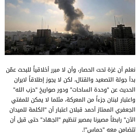
أسرار
متفرقات
نداء القرّاء
خاص الموقع
نعلم أن غزة تحت الحصار، وأن لا مبرر أخلاقياً للبحث عمَّن
كتّابنا
بدأ جولة التصعيد والقتال، لكن لا يجوز إطلاقاً لايران
الحديث عن "وحدة الساحات" ودور صواريخ "حزب الله"
تحت المجهر
واعتبار لبنان جزءاً من المعركة، مثلما لا يمكن للمفتي
الجعفري الممتاز أحمد قبلان اعتبار أن "الكلمة للميدان
آراء
الآن" رابطاً مصيرنا بمصير تنظيم "الجهاد" حتى قبل أن
تتضامن معه "حماس"!.
اقتصاد