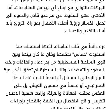
الرياضة
الجبهات بالتوازي مع ايقاع أي نوع من المفاوضات. أما
الأدهى فهو السقوط في فخ عدو قادر، والدعوة الى
منوّعات
تحمل الخسائر ورؤية أشلاء الأطفال بموازاة الترويج بأنه
أساء التقدير والحساب.
حظّك اليوم
غزة دائماً في قلب المأساة، لكنها استفحلت منذ
للتاريخ
استفردت "حماس" بحكمها وكان ما كان بينها وبين
فيديو
قوى السلطة الفلسطينية من بحر دماء واتفاقات ونكث
بالعهود والتعهدات. وتلك السيطرة لم تحقق لأهل غزة
القرار الوطني المستقل أو تقدماً لناحية فك الحصار
من نحن
الاسرائيلي، أو تحسناً في مستوى العيش، بل على
للتواصل معنا
العكس عمقت المعاناة والعزلة، وزادت شهية الاحتلال
لتكريس واقع الانفصال بين الضفة والقطاع بإجراءات
شروط الاستخدام
تستفيد من حال الفرقة والنزاع.