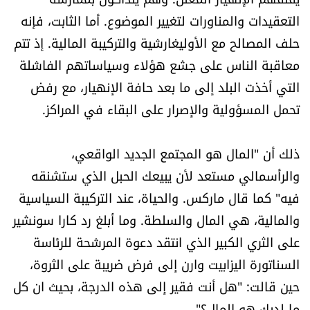
الرياضة
التعقيدات والمناورات لتغيير الموضوع. أما الثابت، فإنه
حلف المصالح مع الأوليغارشية والتركيبة المالية. إذ تتم
منوّعات
معاقبة الناس على جشع هؤلاء وسياساتهم الفاشلة
التي أخذت البلد إلى ما بعد حافة الإنهيار، مع رفض
حظّك اليوم
تحمل المسؤولية والإصرار على البقاء في المراكز.
للتاريخ
ذلك أن "المال هو المجتمع الجديد الواقعي،
فيديو
والرأسمالي مستعد لأن يبيعك الحبل الذي ستشنقه
فيه" كما قال ماركس. والحياة، عند التركيبة السياسية
والمالية، هي المال والسلطة. وما أبلغ رد كارا سونشير
من نحن
على الثري الكبير الذي انتقد دعوة المرشحة للرئاسة
للتواصل معنا
السناتورة اليزابيت وارن إلى فرض ضريبة على الثروة،
حين قالت: "هل أنت فقير إلى هذه الدرجة، بحيث ان كل
شروط الاستخدام
ما لديك هو المال؟".