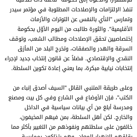
العالم
تنفذ الإلتزامات والإصلاحات المطلوبة في مؤتمر سيدر
وتمارس "النأي بالنفس عن التوترات والأزمات
الصحافة الإسرائيلية
الأقليمية". والثورة طالبت من اليوم الأوّل بحكومة
إختصاصيين تحقق الإصلاحات ومطالب الشعب، وتوقف
ثقافة وفنون
السرقة والهدر والصفقات، وتخرج البلد من المأزق
النقدي والإقتصادي. فضلاً عن قانون إنتخاب جديد لإجراء
فصل من كتاب
إنتخابات نيابية مبكرة، بما يعني إعادة تكوين السلطة.
اقرأ تضحك
وعلى طريقة المتنبي القائل "السيف أصدق إنباء من
كاميرا
الكتب"، فإن الأوضاع في الشارع وفي كل بيت ومصنع
ومدرسة أبلغ من أي بيانات سياسية في الداخل
سجالات
والخارج. لكن أهل السلطة، بمن فيهم المخيفون،
خائفون على سلطتهم ونفوذهم من التغيير بأكثر مما
صحّة وصحن
يقلقهم الإنهيار المعلن. وهم يتذاكون بممارسة