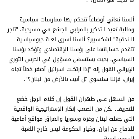
شروط الإشتراك
ألسنا نعاني أوضاعاً تتحكم بها ممارسات سياسية
ومالية تعيد التذكير بالمرابي الجشع في مسرحية، "تاجر
Digital solutions by
البندقية" لشكسبير؟ ألسنا أسرى لعبة جيوسياسية
تتقدم حساباتها على بؤسنا الإقتصادي وتؤكد بؤسنا
السياسي، بحيث يستسهل مسؤول في الحرس الثوري
الإيراني القول إنه "إذا ارتكبت اسرائيل أصغر خطأ تجاه
إيران، فإننا سنسوي تل أبيب بالأرض من لبنان؟".
من السهل على طهران القول إن كلام الرجل خضع
للتحريف. لكن من الصعب إنكار الإستراتيجية الواقعية
التي جعلت لبنان وغزة وسوريا والعراق مواقع أمامية
للدفاع عن إيران. وخيار الحكومة ليس خارج اللعبة
الجيوسياسية.