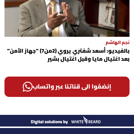
نجم الهاشم
بالفيديو: أسعد شفتري يروي (2من7) "جهاز الأمن"
بعد اغتيال مايا وقبل اغتيال بشير
إنضمّوا الى قناتنا عبر واتساب
Digital solutions by