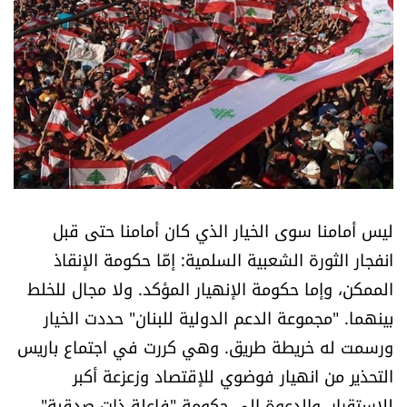
أسرار
متفرقات
نداء القرّاء
خاص الموقع
كتّابنا
ليس أمامنا سوى الخيار الذي كان أمامنا حتى قبل
انفجار الثورة الشعبية السلمية: إمّا حكومة الإنقاذ
تحت المجهر
الممكن، وإما حكومة الإنهيار المؤكد. ولا مجال للخلط
بينهما. "مجموعة الدعم الدولية للبنان" حددت الخيار
آراء
ورسمت له خريطة طريق. وهي كررت في اجتماع باريس
التحذير من انهيار فوضوي للإقتصاد وزعزعة أكبر
اقتصاد
للإستقرار، والدعوة إلى حكومة "فاعلة ذات صدقية"