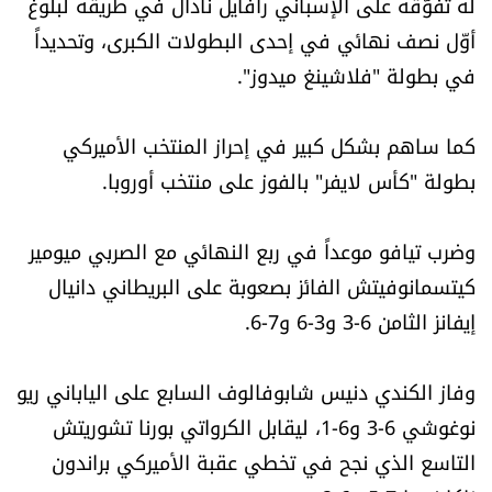
له تفوّقه على الإسباني رافايل نادال في طريقه لبلوغ
الرياضة
أوّل نصف نهائي في إحدى البطولات الكبرى، وتحديداً
في بطولة "فلاشينغ ميدوز".
منوّعات
كما ساهم بشكل كبير في إحراز المنتخب الأميركي
حظّك اليوم
بطولة "كأس لايفر" بالفوز على منتخب أوروبا.
للتاريخ
وضرب تيافو موعداً في ربع النهائي مع الصربي ميومير
فيديو
كيتسمانوفيتش الفائز بصعوبة على البريطاني دانيال
إيفانز الثامن 6-3 و3-6 و7-6.
من نحن
وفاز الكندي دنيس شابوفالوف السابع على الياباني ريو
للتواصل معنا
نوغوشي 6-3 و6-1، ليقابل الكرواتي بورنا تشوريتش
التاسع الذي نجح في تخطي عقبة الأميركي براندون
شروط الاستخدام