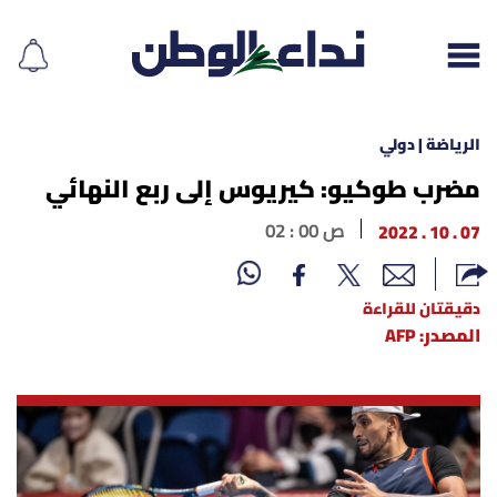
الرياضة | دولي
مضرب طوكيو: كيريوس إلى ربع النهائي
إقرأ الجريدة
07 . 10 . 2022
02 : 00 ص
لبنان
دقيقتان للقراءة
الغلاف
المصدر: AFP
نداء اليوم
محليات