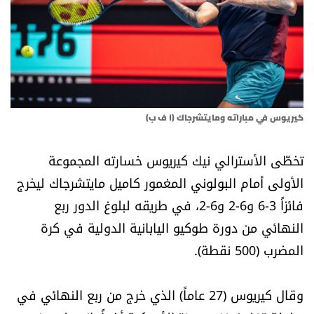
أسرار
متفرقات
نداء القرّاء
كيريوس في مباراته ومايتشرجاك (ا ف ب)
خاص الموقع
تخطّى الأسترالي نيك كيريوس خسارته المجموعة
كتّابنا
الأولى أمام البولوني المغمور كاميل مايتشرجاك ليخرج
فائزاً 3-6 و6-2 و6-2، في طريقه لبلوغ الدور ربع
تحت المجهر
النهائي من دورة طوكيو اليابانية الدولية في كرة
المضرب (500 نقطة).
آراء
اقتصاد
وقال كيريوس (27 عاماً) الذي خرج من ربع النهائي في