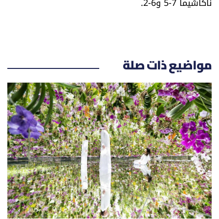
ناكاشيما 7-5 و6-2.
شروط الإشتراك
Digital solutions by
مواضيع ذات صلة