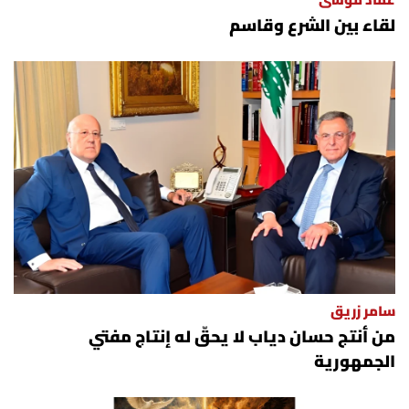
عماد موسى
لقاء بين الشرع وقاسم
سامر زريق
من أنتج حسان دياب لا يحقّ له إنتاج مفتي
الجمهورية