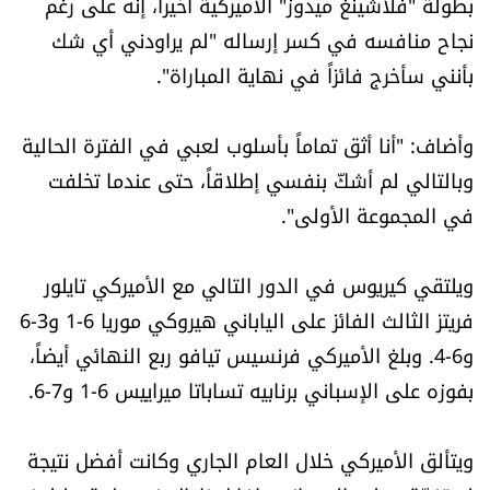
بطولة "فلاشينغ ميدوز" الأميركية أخيراً، إنه على رغم
العالم
نجاح منافسه في كسر إرساله "لم يراودني أي شك
بأنني سأخرج فائزاً في نهاية المباراة".
الصحافة الإسرائيلية
وأضاف: "أنا أثق تماماً بأسلوب لعبي في الفترة الحالية
ثقافة وفنون
وبالتالي لم أشكّ بنفسي إطلاقاً، حتى عندما تخلفت
فصل من كتاب
في المجموعة الأولى".
اقرأ تضحك
ويلتقي كيريوس في الدور التالي مع الأميركي تايلور
فريتز الثالث الفائز على الياباني هيروكي موريا 6-1 و3-6
كاميرا
و6-4. وبلغ الأميركي فرنسيس تيافو ربع النهائي أيضاً،
بفوزه على الإسباني برنابيه تساباتا ميراييس 6-1 و7-6.
سجالات
صحّة وصحن
ويتألق الأميركي خلال العام الجاري وكانت أفضل نتيجة