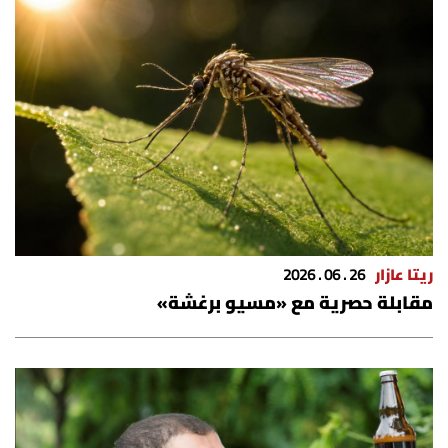
الرياضة
منوّعات
حظّك اليوم
للتاريخ
فيديو
ريتا عازار
26 . 06 . 2026
مقابلة حصرية مع «مسيو برغشة»
من نحن
للتواصل معنا
شروط الاستخدام