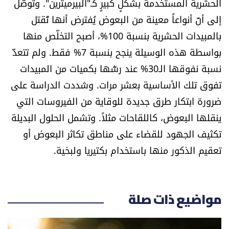
الحشرية المستخدمة بشكلٍ كبيرٍ كـ"البيرميثرين". وتوصّل
العالم
إلى أنّ أنواعاً معينة من البعوض يُفترض أنها تُقتل
بالمبيدات الحشرية بنسبة 100%، أصبح التخلّص منها
الصحافة الإسرائيلية
بواسطة هذه الوسيلة ينجح بنسبة 7% فقط. ولم تتعدَّ
نسبة نفوقها الـ30% عند رشّها بكميات من المبيدات
ثقافة وفنون
تفوق تلك الأساسية بعشر مرات. وشددت الدراسة على
فصل من كتاب
ضرورة ابتكار طرق جديدة للوقاية من الفيروسات التي
ينقلها البعوض، كاللقاحات مثلاً. وتشمل الحلول البديلة
اقرأ تضحك
تكثيف الجهود للقضاء على مناطق تكاثر البعوض أو
تعقيم الذكور منها باستخدام بكتيريا ولبخية.
كاميرا
سجالات
مواضيع ذات صلة
صحّة وصحن