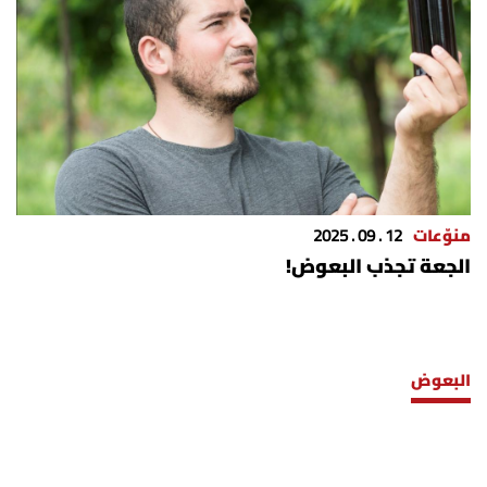
شروط الإشتراك
Digital solutions by
منوّعات
12 . 09 . 2025
الجعة تجذب البعوض!
البعوض