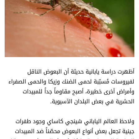
أسرار
متفرقات
نداء القرّاء
خاص الموقع
أظهرت دراسة يابانية حديثة أن البعوض الناقل
كتّابنا
لفيروسات مُسبّبة لحمى الضنك وزيكا والحمى الصفراء
وأمراض أخرى خطيرة، أصبح مقاوماً جداً للمبيدات
تحت المجهر
الحشرية في بعض البلدان الآسيوية.
آراء
ولاحظ العالم الياباني شينجي كاساي وجود طفرات
اقتصاد
جينية تجعل بعض أنواع البعوض محصّناً ضد المبيدات