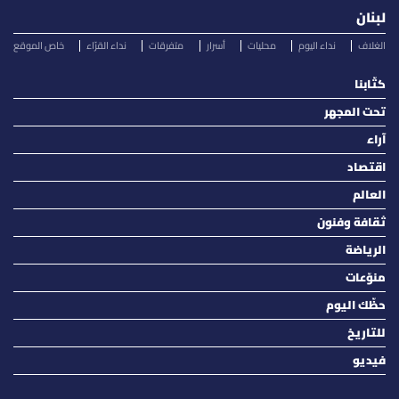
لبنان
الغلاف
نداء اليوم
محليات
أسرار
متفرقات
نداء القرّاء
خاص الموقع
كتّابنا
تحت المجهر
آراء
اقتصاد
العالم
ثقافة وفنون
الرياضة
منوّعات
حظّك اليوم
للتاريخ
فيديو