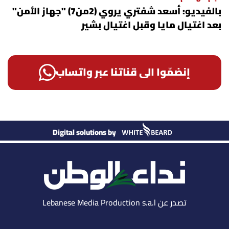
بالفيديو: أسعد شفتري يروي (2من7) "جهاز الأمن"
بعد اغتيال مايا وقبل اغتيال بشير
إنضمّوا الى قناتنا عبر واتساب
Digital solutions by
تصدر عن Lebanese Media Production s.a.l