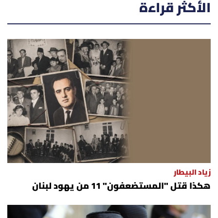
الأكثر قراءة
زياد البيطار
هكذا قتل "المستضعفون" 11 من يهود لبنان