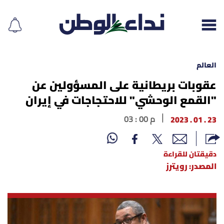
العالم
عقوبات بريطانية على المسؤولين عن
"القمع الوحشي" للاحتجاجات في إيران
إقرأ الجريدة
23 . 01 . 2023
03 : 00 م
لبنان
الغلاف
دقيقتان للقراءة
المصدر: رويترز
نداء اليوم
محليات