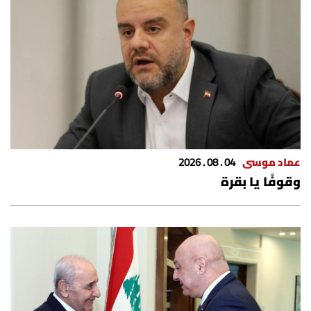
عماد موسى
04 . 08 . 2026
وقوفًا يا بقرة