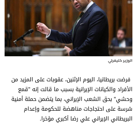
أسرار
متفرقات
نداء القرّاء
خاص الموقع
الوزير كليفرلي
كتّابنا
فرضت بريطانيا، اليوم الإثنين، عقوبات على المزيد من
الأفراد والكيانات الإيرانية بسبب ما قالت إنه "قمع
تحت المجهر
وحشي" بحق الشعب الإيراني، بما يتضمن حملة أمنية
شرسة على احتجاجات مناهضة للحكومة وإعدام
آراء
البريطاني الإيراني علي رضا أكبري مؤخرا.
اقتصاد