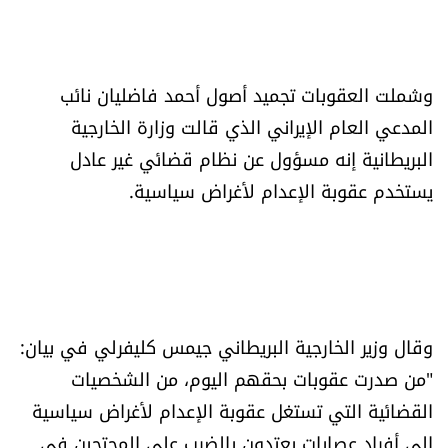
العالم
الصحافة الإسرائيلية
وشملت العقوبات تجميد أصول أحمد فاضليان نائب
المدعي العام الإيراني الذي قالت وزارة الخارجية
ثقافة وفنون
البريطانية إنه مسؤول عن نظام قضائي غير عادل
يستخدم عقوبة الإعدام لأغراض سياسية.
فصل من كتاب
اقرأ تضحك
كاميرا
وقال وزير الخارجية البريطاني جيمس كليفرلي في بيان:
سجالات
"من صدرت عقوبات بحقهم اليوم، من الشخصيات
القضائية التي تستغل عقوبة الإعدام لأغراض سياسية
صحّة وصحن
إلى أفراد عصابات يعتدون بالضرب على المحتجين في