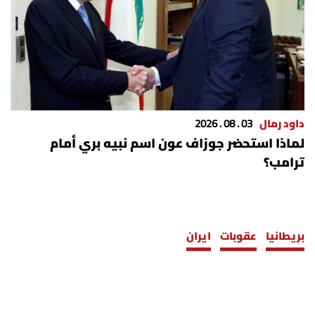
داود رمال
03 . 08 . 2026
لماذا استحضر جوزاف عون اسم نبيه بري أمام
ترامب؟
بريطانيا
عقوبات
ايران