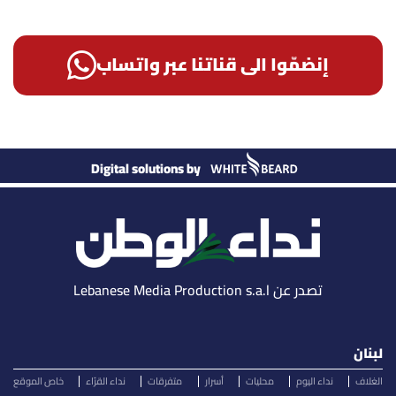
إنضمّوا الى قناتنا عبر واتساب
Digital solutions by
تصدر عن Lebanese Media Production s.a.l
لبنان
الغلاف
نداء اليوم
محليات
أسرار
متفرقات
نداء القرّاء
خاص الموقع