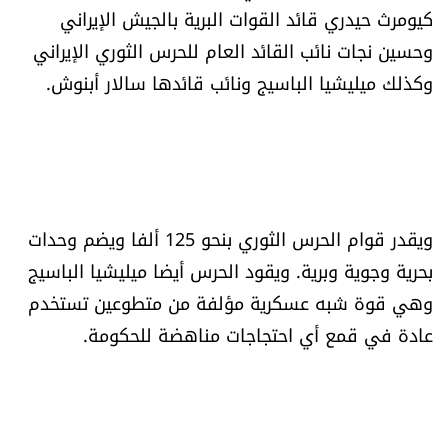
كيومرث حيدري قائد القوات البرية بالجيش الإيراني
شروط الإشتراك
وحسين نجات نائب القائد العام للحرس الثوري الإيراني
وكذلك ميليشيا الباسيج ونائب قائدها سالار أبنوش.
Digital solutions by
ويقدر قوام الحرس الثوري بنحو 125 ألفا ويضم وحدات
بحرية وجوية وبرية. ويقود الحرس أيضا ميليشيا الباسيج
وهي قوة شبه عسكرية مؤلفة من متطوعين تستخدم
عادة في قمع أي احتجاجات مناهضة للحكومة.