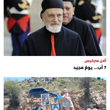
ألان سركيس
7 آب... يومٌ مجيد