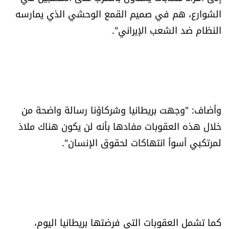
الشوارع، هم في صميم القمع الوحشي الذي يمارسه
الرياضة
النظام ضد الشعب الإيراني".
منوّعات
حظّك اليوم
للتاريخ
وأضاف: "وجهت بريطانيا وشركاؤنا رسالة واضحة من
خلال هذه العقوبات مفادها بأنه لن يكون هناك ملاذ
فيديو
لمرتكبي أسوأ انتهاكات لحقوق الإنسان".
من نحن
للتواصل معنا
شروط الاستخدام
كما تشمل العقوبات التي فرضتها بريطانيا اليوم،