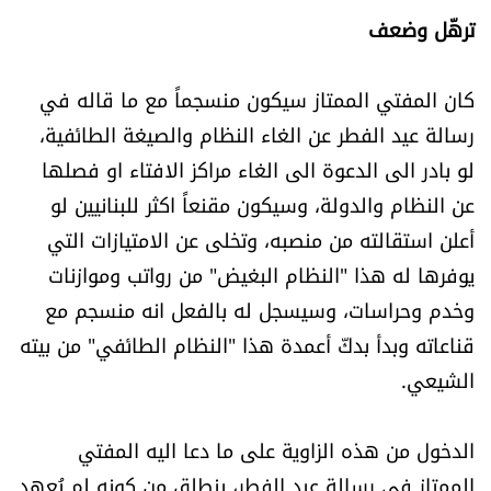
ترهّل وضعف
كان المفتي الممتاز سيكون منسجماً مع ما قاله في
رسالة عيد الفطر عن الغاء النظام والصيغة الطائفية،
لو بادر الى الدعوة الى الغاء مراكز الافتاء او فصلها
عن النظام والدولة، وسيكون مقنعاً اكثر للبنانيين لو
أعلن استقالته من منصبه، وتخلى عن الامتيازات التي
يوفرها له هذا "النظام البغيض" من رواتب وموازنات
وخدم وحراسات، وسيسجل له بالفعل انه منسجم مع
قناعاته وبدأ بدكّ أعمدة هذا "النظام الطائفي" من بيته
الشيعي.
الدخول من هذه الزاوية على ما دعا اليه المفتي
الممتاز في رسالة عيد الفطر، ينطلق من كونه لم يُعهد