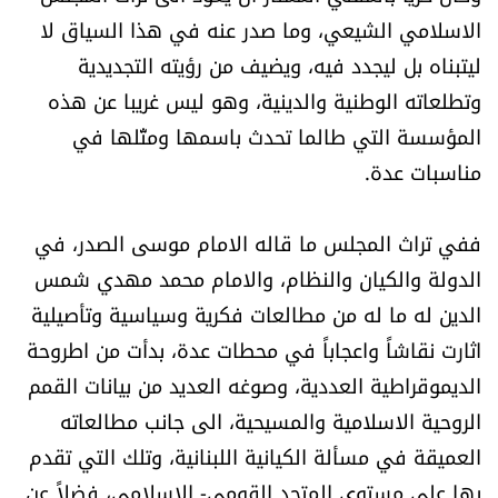
الاسلامي الشيعي، وما صدر عنه في هذا السياق لا
ليتبناه بل ليجدد فيه، ويضيف من رؤيته التجديدية
وتطلعاته الوطنية والدينية، وهو ليس غريبا عن هذه
المؤسسة التي طالما تحدث باسمها ومثّلها في
مناسبات عدة.
ففي تراث المجلس ما قاله الامام موسى الصدر، في
الدولة والكيان والنظام، والامام محمد مهدي شمس
الدين له ما له من مطالعات فكرية وسياسية وتأصيلية
اثارت نقاشاً واعجاباً في محطات عدة، بدأت من اطروحة
الديموقراطية العددية، وصوغه العديد من بيانات القمم
الروحية الاسلامية والمسيحية، الى جانب مطالعاته
العميقة في مسألة الكيانية اللبنانية، وتلك التي تقدم
بها على مستوى المتحد القومي- الاسلامي، فضلاً عن