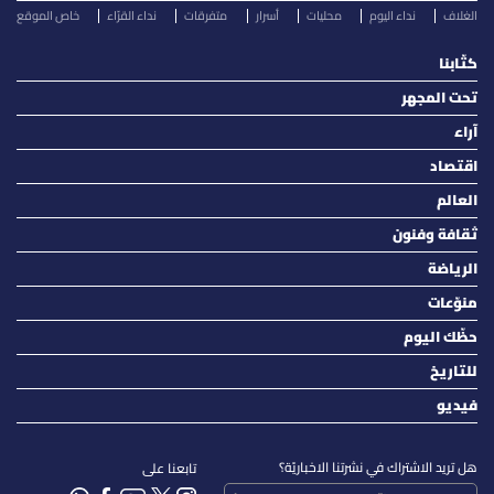
الغلاف
نداء اليوم
محليات
أسرار
متفرقات
نداء القرّاء
خاص الموقع
كتّابنا
تحت المجهر
آراء
اقتصاد
العالم
ثقافة وفنون
الرياضة
منوّعات
حظّك اليوم
للتاريخ
فيديو
هل تريد الاشتراك في نشرتنا الاخباريّة؟
تابعنا على