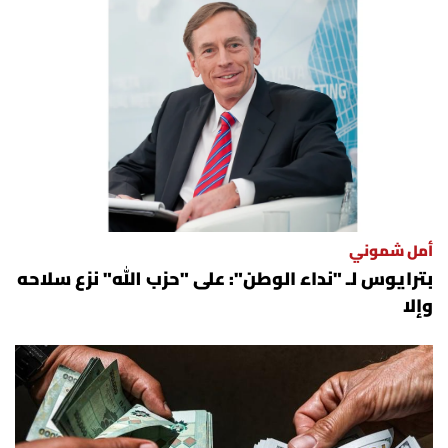
أمل شموني
بترايوس لـ "نداء الوطن": على "حزب الله" نزع سلاحه
وإلا