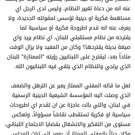
عنه انه من دعاة تغيير النظام، وليس لدى الرجل اي
مساهمة فكرية او دينية تؤسس لمقولته الجديدة، ولا
يعرف عنه انه قدم اطروحة فكرية او سياسية لما
يقترحه من نظام مستقبلي للبنان، اي نظام يريد واي
صيغة بديلة يقترحها؟ وكان من المفيد ولا يزال الوقت
متاحاً بعد، ليقترح على اللبنانيين رؤيته "الممتازة" للبنان
الذي يرتجي وللنظام الذي يتقي فيه اللبنانيون الله.
لعل ما قاله المفتي الممتاز يعبر عن الترهل والضعف
الذي وصلت اليه المؤسسة الشيعية الدينية الرسمية
في لبنان، والتي باتت عاجزة عن ان تقدم اي اطروحات
سياسية او فكرية تستقطب نقاشاً مسؤولاً، وتعكس
مستوى من التفكير والانشغال بقضايا الاجتماع اللبناني،
وكان حريّاً بالمفتي الممتاز أن يعود الى تراث المجلس