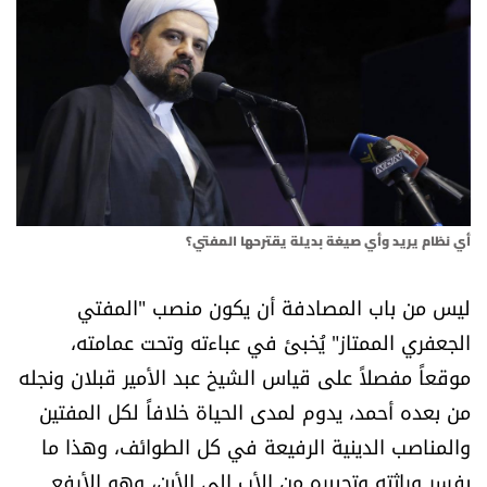
أسرار
متفرقات
نداء القرّاء
خاص الموقع
أي نظام يريد وأي صيغة بديلة يقترحها المفتي؟
كتّابنا
ليس من باب المصادفة أن يكون منصب "المفتي
تحت المجهر
الجعفري الممتاز" يُخبئ في عباءته وتحت عمامته،
موقعاً مفصلاً على قياس الشيخ عبد الأمير قبلان ونجله
آراء
من بعده أحمد، يدوم لمدى الحياة خلافاً لكل المفتين
والمناصب الدينية الرفيعة في كل الطوائف، وهذا ما
اقتصاد
يفسر وراثته وتجييره من الأب إلى الأبن، وهو الأرفع