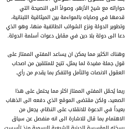
حواراته مع شيخ الأزهر، وصولاً الى النصيحة التي
قدمها في وصاياه بالمواءمة بين الميثاقية اللبنانية،
وتطوير الدولة ونزع الشوائب الطائفية منها، وهو الذي
دعا الى دولة بلا دين في مقابل دعوات أسلمة الدولة.
وهناك الكثير مما يمكن ان يساعد المفتي الممتاز على
قول جملة مفيدة لما يمثل، تتيح للمتلقين من اصحاب
العقول الانصات والتأمل والتفكر بما يقدم من رأي.
ربما يُحمّل المفتي الممتاز اكثر مما يحتمل على هذا
الصعيد، ولكن مقتضى الموقع الذي دفعه الى الذهاب
بعيداً في الدعوة للانقلاب على النظام، يجعل من
الاهتمام بما قال للاشارة الى انه منفصل عن سياق
رسخته المؤسسة الدينية الشيعية الرسمية منذ تأسست