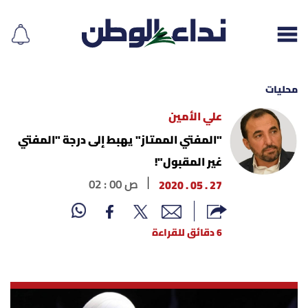
محليات
علي الأمين
إقرأ الجريدة
"المفتي الممتاز" يهبط إلى درجة "المفتي
غير المقبول"!
لبنان
27 . 05 . 2020
02 : 00 ص
الغلاف
6 دقائق للقراءة
نداء اليوم
محليات