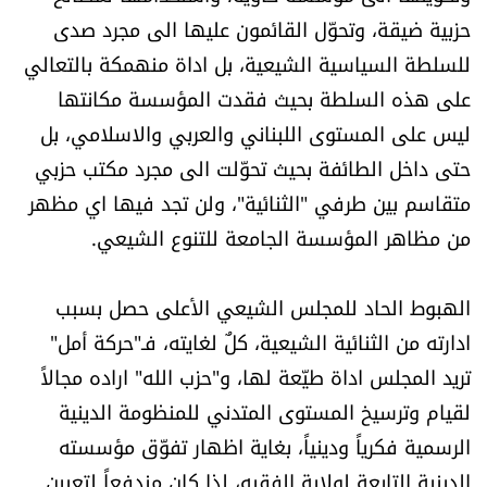
حزبية ضيقة، وتحوّل القائمون عليها الى مجرد صدى
للسلطة السياسية الشيعية، بل اداة منهمكة بالتعالي
على هذه السلطة بحيث فقدت المؤسسة مكانتها
ليس على المستوى اللبناني والعربي والاسلامي، بل
حتى داخل الطائفة بحيث تحوّلت الى مجرد مكتب حزبي
متقاسم بين طرفي "الثنائية"، ولن تجد فيها اي مظهر
من مظاهر المؤسسة الجامعة للتنوع الشيعي.
الهبوط الحاد للمجلس الشيعي الأعلى حصل بسبب
ادارته من الثنائية الشيعية، كلٌ لغايته، فـ"حركة أمل"
تريد المجلس اداة طيّعة لها، و"حزب الله" اراده مجالاً
لقيام وترسيخ المستوى المتدني للمنظومة الدينية
الرسمية فكرياً ودينياً، بغاية اظهار تفوّق مؤسسته
الدينية التابعة لولاية الفقيه، لذا كان مندفعاً لتعيين