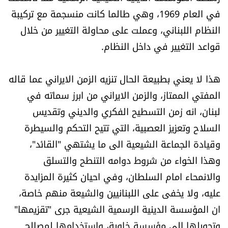
في العام 1969، وهي طالما كانت منسجمة مع تركيبة
النظام اللبناني، وعملت على محاولة التغيير من خلال
قواعد التغيير في داخل النظام.
هذا لا يعني بطبيعة الحال تنزيه الزمن الايراني عما قاله
المفتي الممتاز، والزمن الايراني من ابرز سماته في
لبنان، انه زمن التسطيح الفكري والديني وتقديس
السلاح وتعزيز العصبية، التي تتيح التحكم والسيطرة
وقيادة الجماعة الشيعية الى ما يشتهي "القائد"،
وهذا الخواء من شروط دوامه التنطح والتسلق
والانمحاء امام السلطان، وفي احيان كثيرة المزايدة
عليه، ولا يخفى على اللبنانيين والشيعة منهم خاصة،
ان المؤسسة الدينية الرسمية الشيعية جرى "تقزيمها"
وتحويلها الى مؤسسة خاوية، واستخدامها لمصالح