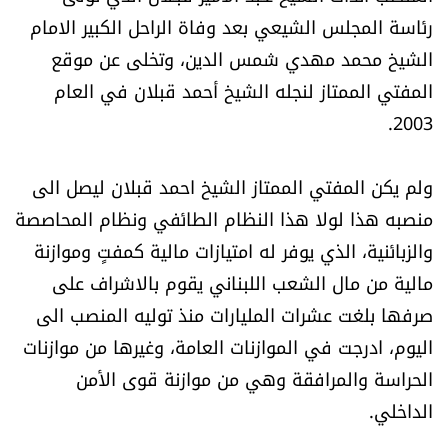
رئاسة المجلس الشيعي بعد وفاة الراحل الكبير الامام
الرياضة
الشيخ محمد مهدي شمس الدين، وتخلى عن موقع
منوّعات
المفتي الممتاز لنجله الشيخ أحمد قبلان في العام
2003.
حظّك اليوم
ولم يكن المفتي الممتاز الشيخ احمد قبلان ليصل الى
للتاريخ
منصبه هذا لولا هذا النظام الطائفي ونظام المحاصصة
فيديو
والزبائنية، الذي يوفر له امتيازات مالية كمفتٍ وموازنة
مالية من مال الشعب اللبناني يقوم بالاشراف على
صرفها بلغت عشرات المليارات منذ توليه المنصب الى
من نحن
اليوم، ادرجت في الموازنات العامة، وغيرها من موازنات
الحراسة والمرافقة وهي من موازنة قوى الأمن
للتواصل معنا
الداخلي.
شروط الاستخدام