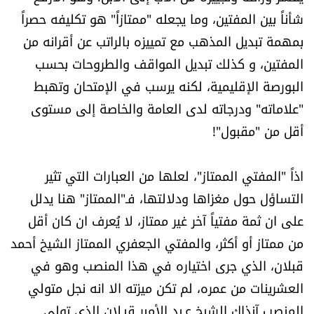
العالم
شأناً بين المفتين، وما يجعله "ممتازاً" هو تكليفه حصراً
بمهمة تبديل المذهب مع تمييزه بالراتب عن أقرانه من
الصحافة الإسرائيلية
المفتين، و كذلك تبديل المواقف والطروحات بحسب
البورصة الإقليمية، لكنه يرسب في الإمتحان وتهبط
ثقافة وفنون
"علاماته" ودرجاته لدى العامة والخاصة إلى مستوى
أقل من "مقبول"!
فصل من كتاب
اقرأ تضحك
اذاً "المفتي الممتاز"، لعلها من العبارات التي تثير
التساؤل حول مغزاها ودلالتها، فـ"الممتاز" هنا يدلل
كاميرا
على ان ثمة مفتياً آخر غير ممتاز، لا يُعرف ان كان أقل
من ممتاز أو أكثر، والمفتي الجعفري الممتاز الشيخ أحمد
سجالات
قبلان، الذي جرى اختياره في هذا المنصب وهو في
العشرينات من عمره، لم تكن ميزته الا انه نجل متولي
صحّة وصحن
المنصب آنذاك الشيخ عـبد الأمير قبـلان الذي تولى