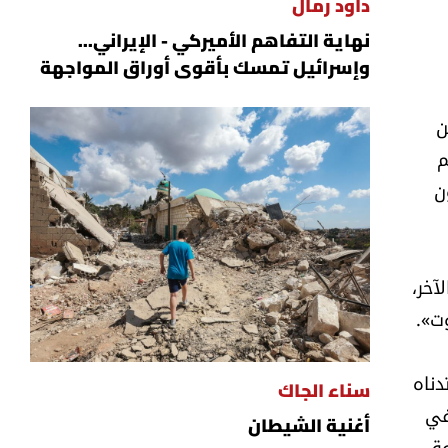
داود رمال
نهاية التفاهم الأميركي - الإيراني...
وإسرائيل تمسك بأقوى أوراق المواجهة
ن
م
ن
آخر،
وت».
دناه
سناء الجاك
في
أغنية الشيطان
وق