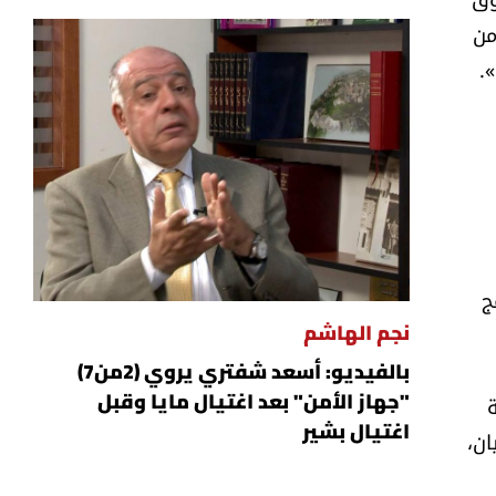
من
.
ج
نجم الهاشم
بالفيديو: أسعد شفتري يروي (2من7)
"جهاز الأمن" بعد اغتيال مايا وقبل
اغتيال بشير
يان،