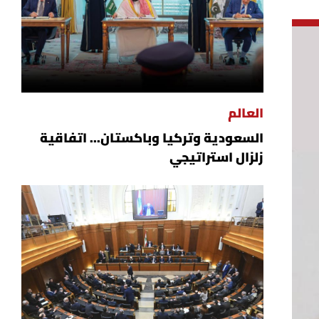
العالم
السعودية وتركيا وباكستان... اتفاقية
زلزال استراتيجي