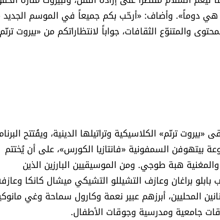
 دوماً». وأضاف: «أرحّب بكم جميعاً في الموسم الجديد 
وى والمتنوّع الثقافات، جواباً لانتظاراتكم من «بيروت ترنّم»
روت ترنّم» الكلاسيكية وتراتيلها الدينية، ويفُتتح البرنام
ة بيتهوفن السمفونية «فانتازيا الكورس»، على أن يُختتم
المغنية هبة طوجي. ومن الموسيقيين البارزين الذين
بابلو براغان وعازف التشيللو التشيكي ميشال كانكا وعازفة
س (16 عاماً)، وعدد من الفنانين المحليين، أبرزهم عبير نعمة وكارول سماحة وغي مانوك
قات جامعية ومدرسية وجوقات الأطفال.