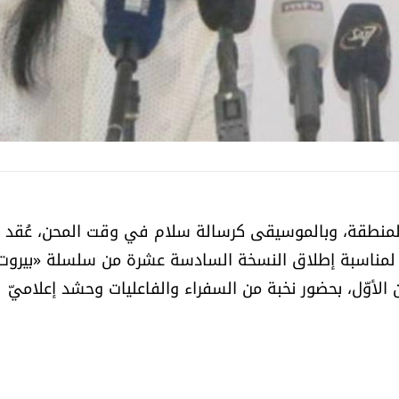
فتك بالمنطقة، وبالموسيقى كرسالة سلام في وقت المحن، عُقد
 لمناسبة إطلاق النسخة السادسة عشرة من سلسلة «بيروت
Beirut Cha من 30 تشرين الثاني إلى 23 كانون الأوّل، بحضور نخبة من السفراء والفاعليات وحشد إعلاميّ