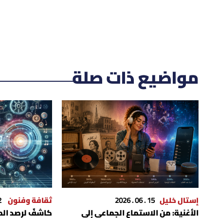
مواضيع ذات صلة
إستال خليل
15 . 06 . 2026
ثقافة وفنون
026
الأغنية: من الاستماع الجماعي إلى
كاشفٌ لرصد ال