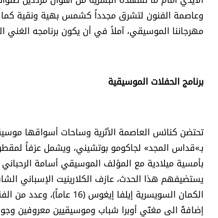
وعاصمة الفنون لتشرق مجدداً كشمس بهية ونقية كما هي
مهرجاننا الموسيقي، آملاً في أن يكون برنامجه الغني المحت
برنامج الحفلات الموسيقية
تحتضن كنائس العاصمة الأثرية وساحات أسواقها موسيقى «بي
بـ»قداس المجد» لجاكومو بوتشيني، ويشمل عزفاً لمقطوع
بأمسية ميلادية مع المؤلف الموسيقي أسامة الرحباني و
يستضيفهم هذا الحدث، عازف الكلارينيت الإسباني الشاب 
الكمان السويسرية إيلفا إيغو
إضافةً الى مغنّي أوبرا شباب وموسيقيين معروفين وجو