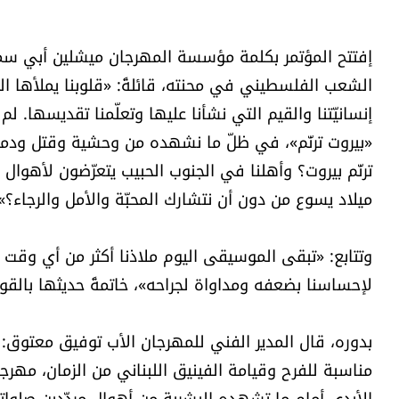
إفتتح المؤتمر بكلمة مؤسسة المهرجان ميشلين أبي سمرا
الشعب الفلسطيني في محنته، قائلةً: «قلوبنا يملأها الحز
إنسانيّتنا والقيم التي نشأنا عليها وتعلّمنا تقديسها
«بيروت ترنّم»، في ظلّ ما نشهده من وحشية وقتل ودمار و
ترنّم بيروت؟ وأهلنا في الجنوب الحبيب يتعرّضون لأهوا
ميلاد يسوع من دون أن نتشارك المحبّة والأمل والرجاء؟».
وتتابع: «تبقى الموسيقى اليوم ملاذنا أكثر من أي وقت مضى
لإحساسنا بضعفه ومداواة لجراحه»، خاتمةً حديثها بالقول: «إ
بدوره، قال المدير الفني للمهرجان الأب توفيق معتوق: «
مناسبة للفرح وقيامة الفينيق اللبناني من الزمان، مهرجا
الأيدي أمام ما تشهده البشرية من أهوال مردّدين صلواتنا