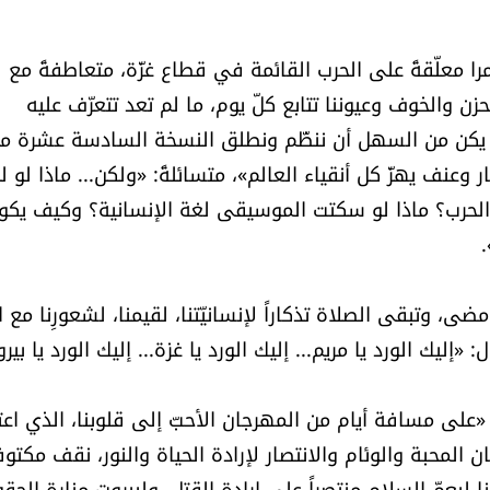
 معلّقةً على الحرب القائمة في قطاع غزّة، متعاطفةً مع
ن والخوف وعيوننا تتابع كلّ يوم، ما لم تعد تتعرّف عليه
. لم يكن من السهل أن ننظّم ونطلق النسخة السادسة عشرة م
عنف يهزّ كل أنقياء العالم»، متسائلةً: «ولكن... ماذا لو ل
ل الحرب؟ ماذا لو سكتت الموسيقى لغة الإنسانية؟ وكيف يكو
، وتبقى الصلاة تذكاراً لإنسانيّتنا، لقيمنا، لشعورِنا مع ال
ليك الورد يا مريم... إليك الورد يا غزة... إليك الورد يا بير
على مسافة أيام من المهرجان الأحبّ إلى قلوبنا، الذي اعت
ن المحبة والوئام والانتصار لإرادة الحياة والنور، نقف مكتو
 ليعمّ السلام منتصراً على إرادة القتل، ولبيروت منارة الحق