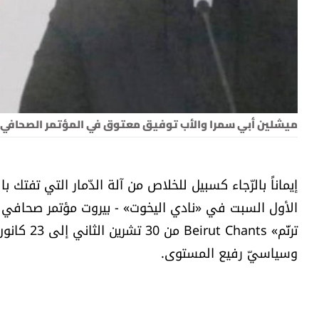
ميشلين أبي سمرا والأب توفيق معتوق في المؤتمر الصحافي
إيماناً بالرّجاء كسبيل للخلاص من آلة الدّمار التي ت
الأول السبت في «نادي اليخوت» - بيروت مؤتمر صحافي
ترنّم» nts
وسياسيّ رفيع المستوى.