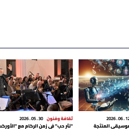
12 . 06 . 2
ثقافة وفنون
30 . 05 . 2026
موسيقى المنتَجة
"نثر حب" في زمن الركام مع "الأوركس