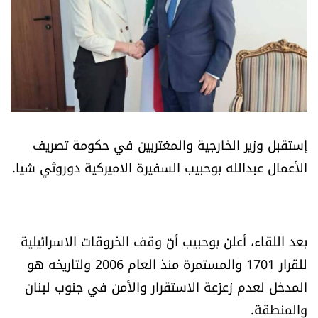
أسرار
متفرقات
نداء القرّاء
خاص الموقع
إستقبل وزير الخارجية والمغتربين في حكومة تصريف
الأعمال عبدالله بوحبيب السفيرة الاميركية دوروثي شيا.
كتّابنا
تحت المجهر
بعد اللقاء، أعلن بوحبيب أنّ وقف الخروقات الاسرائيلية
آراء
للقرار 1701 والمستمرة منذ العام 2006 ولتاريخه هو
المدخل لعدم زعزعة الاستقرار والأمن في جنوب لبنان
اقتصاد
والمنطقة.