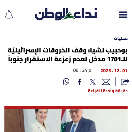
محليات
بوحبيب لشيا: وقف الخروقات الإسرائيليّة
للـ1701 مدخل لعدم زعزعة الاستقرار جنوباً
إقرأ الجريدة
01 . 12 . 2023
06 : 24 م
لبنان
الغلاف
دقيقة واحدة للقراءة
نداء اليوم
محليات