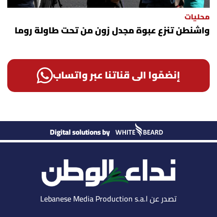
محليات
واشنطن تنزع عبوة مجدل زون من تحت طاولة روما
إنضمّوا الى قناتنا عبر واتساب
Digital solutions by
تصدر عن Lebanese Media Production s.a.l