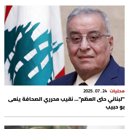
الرياضة
منوّعات
حظّك اليوم
للتاريخ
فيديو
محليات
24 . 07 . 2025
من نحن
"لبناني حتى العظم"... نقيب محرري الصحافة ينعى
بو حبيب
للتواصل معنا
شروط الاستخدام