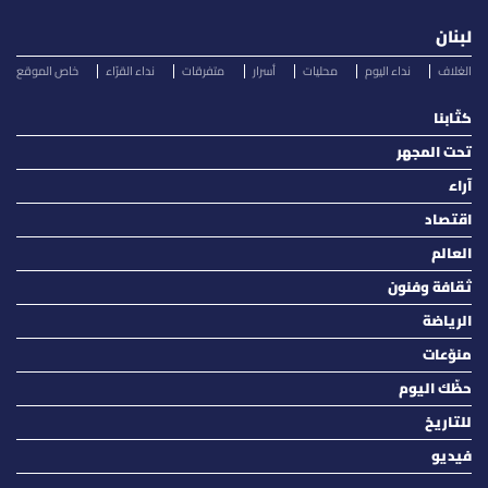
لبنان
الغلاف
نداء اليوم
محليات
أسرار
متفرقات
نداء القرّاء
خاص الموقع
كتّابنا
تحت المجهر
آراء
اقتصاد
العالم
ثقافة وفنون
الرياضة
منوّعات
حظّك اليوم
للتاريخ
فيديو