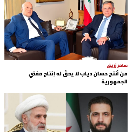
سامر زريق
من أنتج حسان دياب لا يحقّ له إنتاج مفتي
الجمهورية