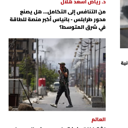
د. رياض أسعد هلال
من التنافس إلى التكامل... هل يصنع
محور طرابلس - بانياس أكبر منصة للطاقة
في شرق المتوسط؟
نية
العالم