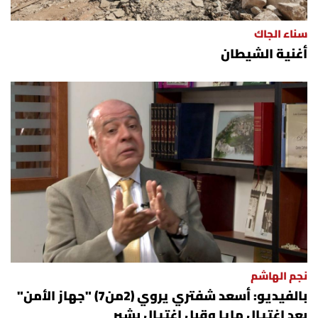
سناء الجاك
أغنية الشيطان
نجم الهاشم
بالفيديو: أسعد شفتري يروي (2من7) "جهاز الأمن"
بعد اغتيال مايا وقبل اغتيال بشير