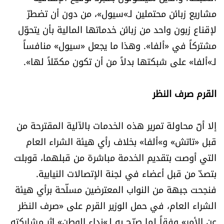
شروط الإشتراك
مشاريع زبائن محتملين لـ»سيول»، من دون أن تضطرّ
لإقناع زبون واحد من زبائن خدماتها المالية بأن يتحوّل
مشتركاً في «ألفا». وهذا ما يجعل «سيول» منافساً
Digital solutions by
لـ»ألفا» على شبكتها بدلاً من أن تكون مكمّلاً لها».
القرم صرف النظر
إلا أنّ محاولة تمرير هذه الخدمات بالآلية المقترحة من
قبل «تاتش» و»ألفا» بخلاف رأي هيئة الشراء العام
التي أوصت بتقديم الخدمة مباشرة من قبلهما، قوبلت
بتصدّ من قبل أعضاء في لجنة الإتصالات النيابية.
فنجحت جبهة من النواب المعترضين مسلّحة برأي هيئة
الشراء العام، في حمل الوزير القرم على «صرف النظر
عن الأمر» وفقاً لما صرّح به لـ»نداء الوطن» إثر مشاركته