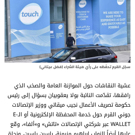
أسرار
متفرقات
نداء القرّاء
خاص الموقع
سجّل القرم تحفّظه على رأي هيئة الشراء (فضل عيتاني)
كتّابنا
عشية النقاشات حول الموازنة العامة والصخب الذي
تحت المجهر
رافقها، تقدّمت النائبة بولا يعقوبيان بسؤال إلى رئيس
حكومة تصريف الأعمال نجيب ميقاتي ووزير الإتصالات
آراء
جوني القرم حول خدمة المحفظة الإلكترونية أو الـE-
WALLET عبر شركتي الإتصالات «تاتش» و»ألفا»، وقّع
اقتصاد
عليها أيضاً النواب إبراهيم منيمنة، ياسين ياسين، ونجاة