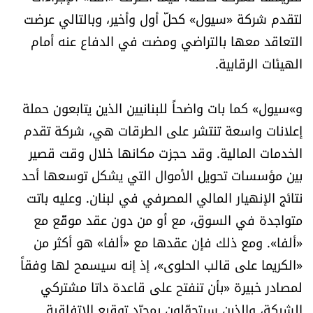
لتقدم شركة «سيول» كحلّ أول وأخير، وبالتالي عرضت
الرياضة
التعاقد معها بالتراضي ومضت في الدفاع عنه أمام
منوّعات
الهيئات الرقابية.
حظّك اليوم
و»سيول» كما بات واضحاً للبنانيين الذين يتابعون حملة
إعلانات واسعة تنتشر على الطرقات هي، شركة تقدم
للتاريخ
الخدمات المالية. وقد حجزت مكانها خلال وقت قصير
فيديو
بين مؤسسات تحويل الأموال التي يشكل توسعها أحد
نتائج الإنهيار المالي المصرفي في لبنان. وعليه باتت
متواجدة في السوق، مع أو من دون عقد موقّع مع
من نحن
«ألفا». ومع ذلك فإن عقدها مع «ألفا» هو أكثر من
«الكريما على قالب الحلوى»، إذ إنه سيسمح لها وفقاً
للتواصل معنا
لمصادر خبيرة «بأن تنفتح على قاعدة داتا مشتركي
شروط الاستخدام
الشبكة، والذين سيتحوّلون بمجرّد توقيع الإتفاقية