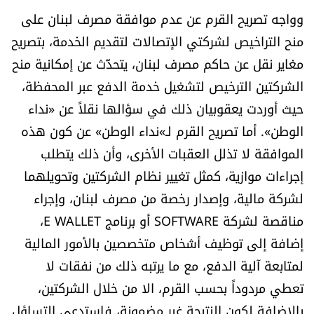
وواجه تصريح القرم عن عدم موافقة مصرف لبنان على
منح التراخيص لشركتي الإتصالات لتقديم الخدمة، بتصريح
مغاير نقل عن حاكم مصرف لبنان، يتحدّث عن إمكانية منح
الشركتين الترخيص لتشغيل خدمة الدفع عبر المحفظة،
حيث أوردت يعقوبيان ذلك في سؤالها نقلاً عن «نداء
الوطن». أما تصريح القرم لـ»نداء الوطن» عن كون هذه
الموافقة لا تذلل العقبات الأخرى، وأن ذلك يتطلب
إجراءات موازية، كمثل تغيير نظام الشركتين وتحويلهما
لشركة مالية، وإصدار رخصة من مصرف لبنان، وإجراء
مناقصة لشركة SOFTWARE أو برنامج E WALLET،
إضافة إلى توظيف أشخاص متخصصين بالأمور المالية
لمتابعة آلية الدفع، مع ما يرتبه ذلك من نفقات لا
تعطي مردوداً بحسب القرم، الا من خلال الشركتين،
بالإضافة لكون النتيجة غير مضمونة، فاستدعى التساؤل