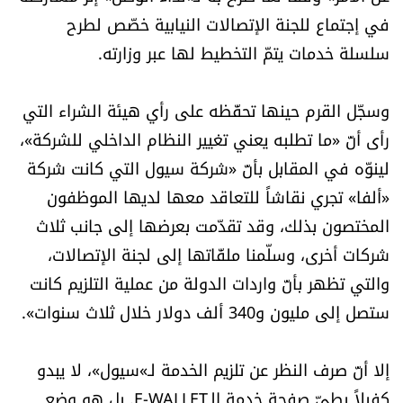
في إجتماع للجنة الإتصالات النيابية خصّص لطرح
سلسلة خدمات يتمّ التخطيط لها عبر وزارته.
وسجّل القرم حينها تحفّظه على رأي هيئة الشراء التي
رأى أنّ «ما تطلبه يعني تغيير النظام الداخلي للشركة»،
لينوّه في المقابل بأنّ «شركة سيول التي كانت شركة
«ألفا» تجري نقاشاً للتعاقد معها لديها الموظفون
المختصون بذلك، وقد تقدّمت بعرضها إلى جانب ثلاث
شركات أخرى، وسلّمنا ملفّاتها إلى لجنة الإتصالات،
والتي تظهر بأنّ واردات الدولة من عملية التلزيم كانت
ستصل إلى مليون و340 ألف دولار خلال ثلاث سنوات».
إلا أنّ صرف النظر عن تلزيم الخدمة لـ»سيول»، لا يبدو
كفيلاً بطيّ صفحة خدمة الـE-WALLET. بل هو وضع