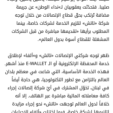
العالم
صليبا. فتحدّثت يعقوبيان لـ»نداء الوطن» عن جريمة
مضافة تُرتكب بحقّ قطاع الإتصالات من خلال توجه
الصحافة الإسرائيلية
شركة «تاتش» لتلزيم الخدمة لشركات خاصة، بينما
المطلوب برأيها «تقديمها مباشرة من قبل الشركات
ثقافة وفنون
المشغلة للقطاع أسوة بدول العالم».
فصل من كتاب
ظهر توجه شركتي الإتصالات «تاتش» و»ألفا» لإطلاق
اقرأ تضحك
خدمة المحفظة الإلكترونية أو الـ E-WALLET منذ أشهر.
فهذه الخدمة الأساسية، التي شاعت في معظم بلدان
كاميرا
العالم بالتزامن مع تطور التكنولوجيا، هي حاجة أيضاً
في لبنان، تخوّل المشترك في أيّ شركة إتصالات إجراء
سجالات
كافة معاملاته المالية مباشرة عبر الهاتف. إلا أنه
خلافاً لدول العالم توجهت «تاتش» نحو إجراء مزايدة
صحّة وصحن
لتلزيمها لشركة خاصة، فيما اختزلت «ألفا» الإجراءات