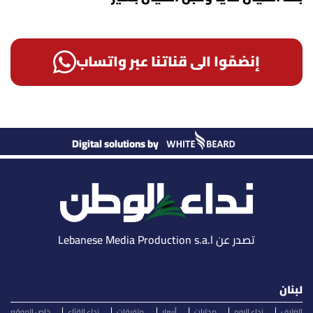
إنضمّوا الى قناتنا عبر واتساب
Digital solutions by
تصدر عن Lebanese Media Production s.a.l
لبنان
الغلاف
نداء اليوم
محليات
أسرار
متفرقات
نداء القرّاء
خاص الموقع