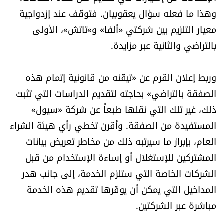
وهذا ما فعله سؤال يعقوبيان. فتوقّف عند إزدواجية
معيار التلزيم بين شركتي «ألفا» و»تاتش»، الأولى
بالتراضي والثانية عبر مزايدة.
وربط إعلان القرم عن «تيقّنه من قانونية إتمام هذه
الصفقة بالتراضي» بحاجته لتقديم الدراسات التي تثبت
ذلك، غير تلك التي نقلها طبعاً عن شركة «سيول»
المستفيدة من الصفقة. وأقرن تخطي رأي هيئة الشراء
العام، بإبراز ما سيرتبه ذلك من مخاطر تعريض بيانات
المشتركين للإستغلال أو إساءة الإستخدام من قبل
الشركات الخاصة التي ستلزم الخدمة، إلى جانب هدر
المداخيل التي يمكن أن يوفّرها تقديم هذه الخدمة
مباشرة عبر الشركتين.