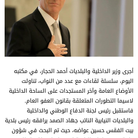
أسرار
متفرقات
نداء القرّاء
خاص الموقع
أجرى وزير الداخلية والبلديات أحمد الحجار، في مكتبه
كتّابنا
اليوم، سلسلة لقاءات مع عدد من النواب، تناولت
الأوضاع العامة وآخر المستجدات على الساحة الداخلية
تحت المجهر
لاسيما التطورات المتعلقة بقانون العفو العام.
فاستقبل رئيس لجنة الدفاع الوطني والداخلية
آراء
والبلديات النيابية النائب جهاد الصمد يرافقه رئيس بلدية
اقتصاد
بيت الفقس حسين عواضه، حيث تم البحث في شؤون