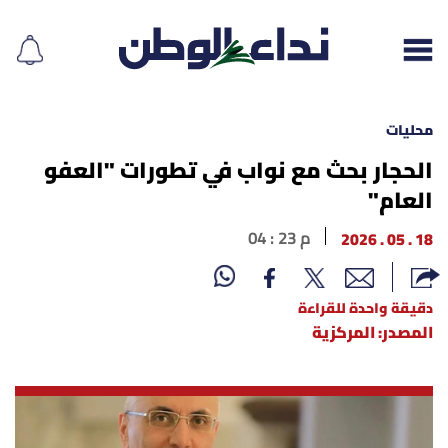
محليات
الحجار بحث مع نواب في تطورات "العفو
العام"
إقرأ الجريدة
18 . 05 . 2026
04 : 23 م
لبنان
الغلاف
دقيقة واحدة للقراءة
المصدر: المركزية
نداء اليوم
محليات