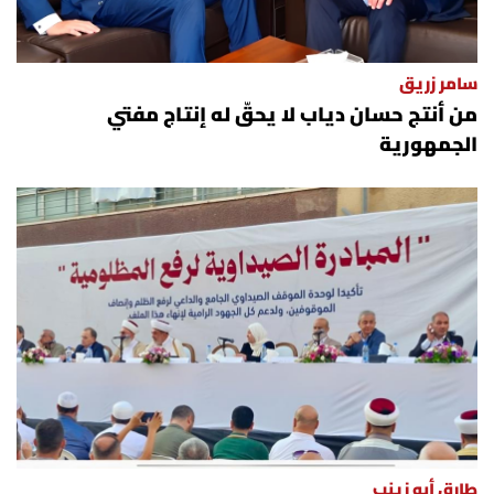
سامر زريق
من أنتج حسان دياب لا يحقّ له إنتاج مفتي
الجمهورية
طارق أبو زينب