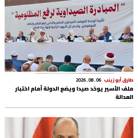
الرياضة
منوّعات
حظّك اليوم
للتاريخ
فيديو
طارق أبو زينب
06 . 08 . 2026
ملف الأسير يوحّد صيدا ويضع الدولة أمام اختبار
العدالة
من نحن
للتواصل معنا
شروط الاستخدام