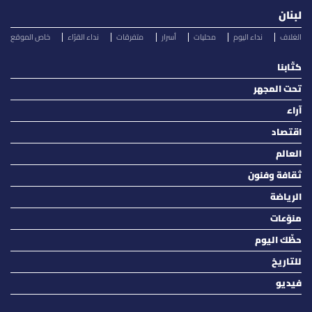
لبنان
الغلاف
نداء اليوم
محليات
أسرار
متفرقات
نداء القرّاء
خاص الموقع
كتّابنا
تحت المجهر
آراء
اقتصاد
العالم
ثقافة وفنون
الرياضة
منوّعات
حظّك اليوم
للتاريخ
فيديو