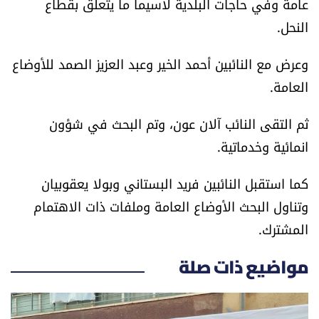
عامة وفي حاجات البلدية لاسيما ما يتعلق بقطاع
العالم
النحل.
الصحافة الإسرائيلية
وعرض مع النائبين أحمد الخير وعبد العزيز الصمد للأوضاع
العامة.
ثقافة وفنون
ثم التقى النائب آلان عون، وتم البحث في شؤون
فصل من كتاب
انمائية وخدماتية.
اقرأ تضحك
كما استقبل النائبين فريد البستاني وبولا يعقوبيان
وتناول البحث الأوضاع العامة وملفات ذات الاهتمام
كاميرا
المشترك.
سجالات
مواضيع ذات صلة
صحّة وصحن