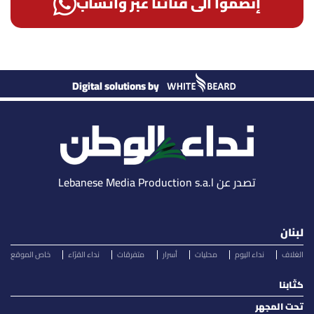
إنضمّوا الى قناتنا عبر واتساب
Digital solutions by
تصدر عن Lebanese Media Production s.a.l
لبنان
الغلاف
نداء اليوم
محليات
أسرار
متفرقات
نداء القرّاء
خاص الموقع
كتّابنا
تحت المجهر