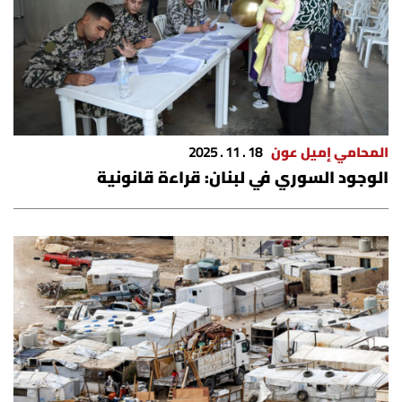
الرياضة
منوّعات
حظّك اليوم
المحامي إميل عون
18 . 11 . 2025
للتاريخ
الوجود السوري في لبنان: قراءة قانونية
فيديو
من نحن
للتواصل معنا
شروط الاستخدام