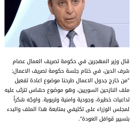
أسرار
متفرقات
نداء القرّاء
خاص الموقع
قال وزير المهجرين في حكومة تصريف العمال عصام
شرف الدين، في ختام جلسة حكومة تصريف الاعمال:
كتّابنا
"من خارج جدول الاعمال طرحنا موضوع اعادة تفعيل
ملف النازحين السوريين، وهو موضوع حسّاس تترتّب عليه
تحت المجهر
تداعيات خطيرة، وجودية وامنية وتربوية. واوجّه شكراً
آراء
لمجلس الوزراء على تكليفي بمتابعة هذا الملف والبدء
بتسيير قوافل العودة".
اقتصاد