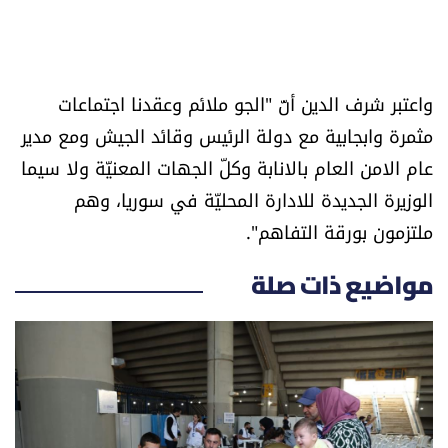
العالم
الصحافة الإسرائيلية
واعتبر شرف الدين أنّ "الجو ملائم وعقدنا اجتماعات
مثمرة وابجابية مع دولة الرئيس وقائد الجيش ومع مدير
ثقافة وفنون
عام الامن العام بالانابة وكلّ الجهات المعنيّة ولا سيما
فصل من كتاب
الوزيرة الجديدة للادارة المحليّة في سوريا، وهم
ملتزمون بورقة التفاهم".
اقرأ تضحك
مواضيع ذات صلة
كاميرا
سجالات
صحّة وصحن