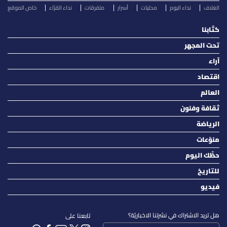
الغلاف
نداء اليوم
محليات
أسرار
متفرقات
نداء القرّاء
خاص الموقع
كتّابنا
تحت المجهر
آراء
اقتصاد
العالم
ثقافة وفنون
الرياضة
منوّعات
حظّك اليوم
للتاريخ
فيديو
هل تريد الاشتراك في نشرتنا الاخباريّة؟
تابعنا على