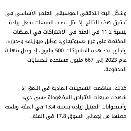
العالم
وشكّل البثّ التدفّقي الموسيقي العنصر الأساسي في
تحقيق هذه النتائج، إذ مثّل نصف المبيعات بفعل زيادة
الصحافة الإسرائيلية
بنسبة 11,2 في المئة في الاشتراكات في المنصّات
ثقافة وفنون
المختصة على غرار «سبوتيفاي» و»آبل ميوزيك» و»ديزر».
وتجاوز عدد هذه الاشتراكات 500 مليون، إذ وصل بنهاية
فصل من كتاب
عام 2023 إلى 667 مليون مستخدم للحسابات
المدفوعة.
اقرأ تضحك
كذلك، ساهمت التسجيلات المادية في النموّ، إذ
كاميرا
شهدت مبيعات الأقراص المضغوطة «سي دي»
سجالات
وأسطوانات الفينيل زيادة بنسبة 13,4 في المئة، وبلغت
حصتها من إجمالي السوق 17,8 في المئة.
صحّة وصحن