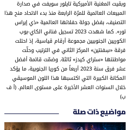
وبقيت المغنية الأميركية تايلور سويفت في صدارة
الرياضة
المبيعات العالمية للمرّة الرابعة منذ بدء الاتحاد منح هذا
التصنيف، بفضل جولة حفلاتها العالمية «ذي إيراس
منوّعات
تور». كما شهدت 2023 تسجيل فناني الكاي-بوب
حظّك اليوم
الكوريين الجنوبيين مجموعة أرقام قياسية، إذ احتلت
فرقة «سِفنتين» المركز الثاني في الترتيب وحلّت
للتاريخ
مواطنتها «ستراي كيدز» ثالثة. وضمّت قائمة أفضل
عشر فرق سنة 2023 أربعاً من كوريا الجنوبية، ما يؤكد
فيديو
المكانة الكبيرة التي اكتسبها هذا اللون الموسيقي
خلال السنوات العشر الأخيرة على مستوى العالم. (أ ف
ب)
من نحن
للتواصل معنا
مواضيع ذات صلة
شروط الاستخدام