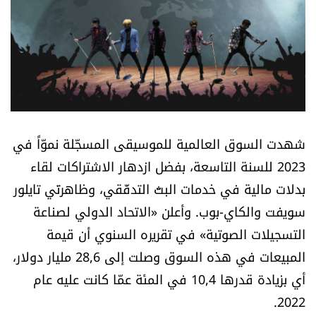
أسرار
متفرقات
نداء القرّاء
خاص الموقع
شهدت السوق العالمية للموسيقى المسجّلة نموّاً في
2023 للسنة التاسعة، بفضل ازدهار الاشتراكات لقاء
كتّابنا
بدلات مالية في خدمات البثّ التدفّقي، وظاهرتَي تايلور
سويفت والكاي-بوب. وأعلن «الاتحاد الدولي لصناعة
تحت المجهر
التسجيلات الصوتية» في تقريره السنوي أن قيمة
آراء
المبيعات في هذه السوق وصلت إلى 28,6 مليار دولار،
أي بزيادة قدرها 10,4 في المئة عمّا كانت عليه عام
اقتصاد
2022.