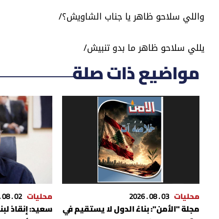
واللي سلاحو ظاهر يا جناب الشاويش؟/
يللي سلاحو ظاهر ما بدو تنبيش/
مواضيع ذات صلة
محليات
03 . 08 . 2026
محليات
02 . 08 . 2026
مجلة "الأمن": بناءُ الدول لا يستقيم في
سعيد: إنقاذ لبن