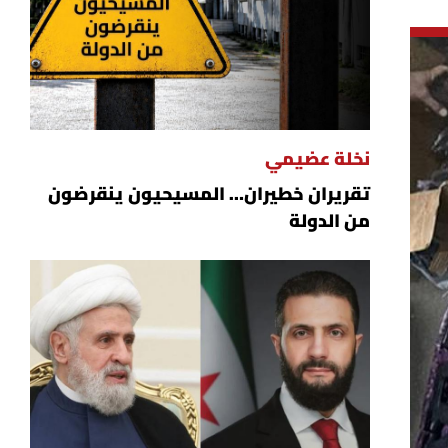
نخلة عضيمي
تقريران خطيران… المسيحيون ينقرضون
من الدولة