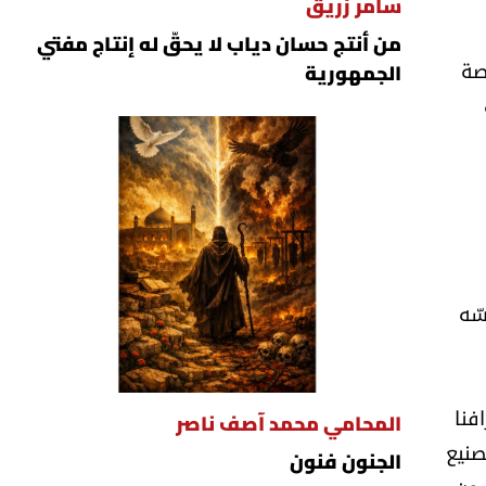
سامر زريق
من أنتج حسان دياب لا يحقّ له إنتاج مفتي
مخصصة
الجمهورية
ّه
فنا
المحامي محمد آصف ناصر
صنيع
الجنون فنون