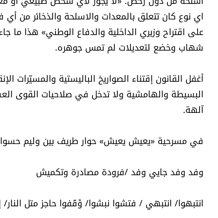
أسلحة من دون رخص. «لا يجوز لأي شخص طبيعي او معنوي 
اي نوع كان تتعلق بالمعدات والاسلحة والذخائر من أي 
على اقتراح وزيري الداخلية والدفاع الوطني» هذا ما جاء 
شهاب وخضع لتعديلات لم تمس جوهره.
أغفل القانون إقتناء الصواريخ الباليستية والمسيّرات ال
البسيطة والهامشية ولا تدخل في صلاحيات القوى العسك
آلهة.
في مسرحية «يعيش يعيش» حوار طريف بين وليم حسواني
وفد وفد جايي وفد /فرودة مصادرة وتكميش
انتبهوا/ انتبهي / فتشوا نبشوا/ وْقَفوا حاجز متل النار/ إ