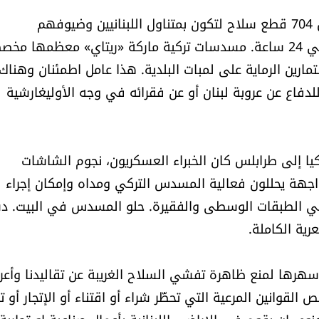
تخيّلوا ما كان يمكن أن يحصل في بلدنا الجميل مع وصول 704 قطع سلاح لتكون بمتناول اللبنانيين وضيوفهم
الفلسطينيين والسوريين العزّل. 704 مسدسات ضُبطت في 24 ساعة. مسدسات تركية ماركة «ريتاي» معظمها 
لتمارين الرماية على لمبات البلدية. هذا عامل اطمئنان وهناك
فاع عن عروبة لبنان أو عن فقرائه في وجه الأوليغارشية
يا إلى طرابلس كان الخبراء العسكريون، نجوم الشاشات
واجهة يحللون فعالية المسدس التركي ومداه وإمكان إجراء
اكي الطبقات الوسطى والفقيرة. حلو المسدس في البيت. دس
ية الكاملة.
سهرها لمنع ظاهرة تفشي السلاح الغريبة عن تقاليدنا وأعرا
القوانين المرعية التي تحظّر شراء أو اقتناء أو الإتجار أو ت