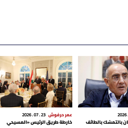
عمر حرفوش
23 . 07 . 2026
ان بالتمسّك بالطائف
خارطة طريق الرئيس «المسيحي