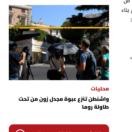
 من
بناء
محليات
واشنطن تنزع عبوة مجدل زون من تحت
طاولة روما