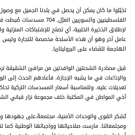
لإطلاق الذخيرة الخلبية، أي تصلح للإشتباكات المنزلية و
عامل آخر وهو أن هذه الأسلحة مخصصة للتجارة وليس للد
الهاجمة للقضاء على البروليتاريا.
قبل مصادرة الشحنتين الوافدتين من مرافئ الشقيقة ترك
والإذاعات في ما يشبه الإجازة، فأعادهم الحدث إلى ال
تعديلات عليه. وللمناسبة أسعار المسدسات التركية تح
أخي المواطن في المكتبة خلف مجموعة نزار قباني الشعر
تُشكر القوى والوحدات الأمنية، مجتمعةً،على جهودها و
ومجتمعاتنا. مارست صلاحياتها وواجباتها الوطنية كما تنص 