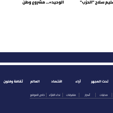
سليم سلاح "الحزب"
الوحيد»… مشروع وطن
تحت المجهر
آراء
اقتصاد
العالم
ثقافة وفنون
محليات
أسرار
متفرقات
نداء القرّاء
خاص الموقع