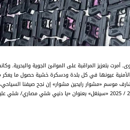
ى. أمرت بتعزيز المراقبة على الموانئ الجوية والبحرية. وكان
 الأمنية عيونها في كل بلدة ودسكرة خشية حصول ما يعكر م
مشارف موسم «مشوار رايحين مشوار» إن نجح صيفنا السياحي،
سيُنزل وزير السياحة وليد نصار لموسم خريف وشتاء 2024 / 2025 «سينغل» بعنوان «يا دنيي شتي مصاري/ شتي عل