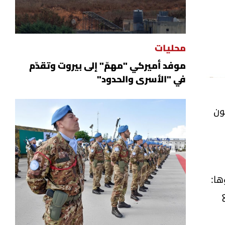
محليات
موفد أميركي "مهمّ" إلى بيروت وتقدّم
في "الأسرى والحدود"
ون
ها: