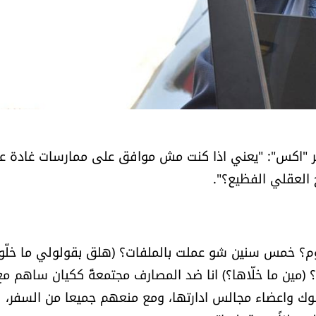
بر "اكس": "يعني اذا كنت مش موافق على ممارسات غادة ع
العقلي الفظيع؟".
 لليوم؟ خمس سنين شو عملت بالملفات؟ (هلق بقولولي ما خلّو
 (مين ما خلّاها؟) انا ضد المصارف مجتمعةً ككيان ساهم مع
بنوك واعضاء مجالس ادارتها، ومع منعهم جميعا من السفر،