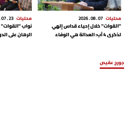
محليات
07 . 08 . 2026
محليات
23 . 07 . 2026
"القوات" خلال إحياء قداس إلهي
نواب "القوات" 
لذكرى 4 آب: العدالة هي الوفاء
الرهان على الد
الحقيقي للشهداء
ثماره
جورج عقيص