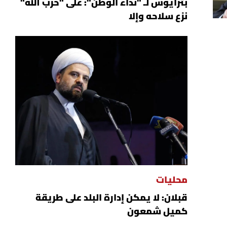
بترايوس لـ "نداء الوطن": على "حزب الله"
نزع سلاحه وإلا
محليات
قبلان: لا يمكن إدارة البلد على طريقة
كميل شمعون