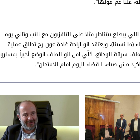
 علناً عم قولها".
ي بيطلع بيتناظر مثلا على التلفزيون مع نائب وتاني يوم
ء (ما نسينا)، وبعتقد انو ازاحة غادة عون رح تطلق عملية
ف سرقة الودائع، كلّي امل انو الملف انوضع أخيراً بمسارو
كيد مش هيك، القضاء اليوم امام الامتحان".