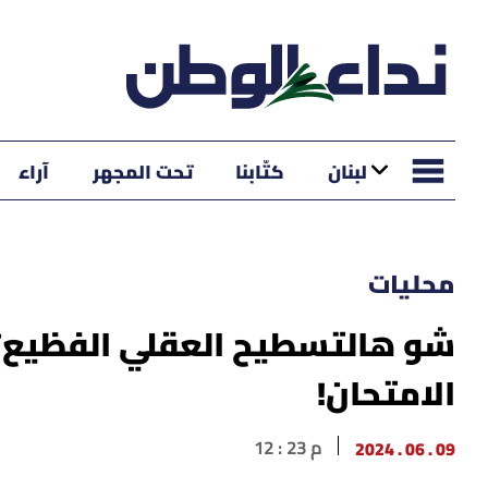
لبنان
كتّابنا
تحت المجهر
آراء
محليات
شو هالتسطيح العقلي الفظيع؟..
الامتحان!
09 . 06 . 2024
12 : 23 م