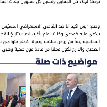
توصلا لجلاء كل الحقايق وتحميل كل مسؤول تبعات اعماله،
وختم: "بس اكيد انا ضد القاضي الاستعراضي المسيّس، الل
بيدّعي عليه كمدعي وكنائب عام بأغرب ادعاء بتاريخ القضا
المحاسبة بدءاً من رياض سلامة وصولا لأصغر متواطئ بمل
الصحيح، والا رح نكون عملنا من غادة عون ضحية وهيي ا
مواضيع ذات صلة