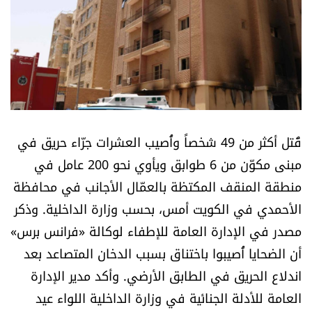
أسرار
متفرقات
نداء القرّاء
خاص الموقع
قُتل أكثر من 49 شخصاً وأُصيب العشرات جرّاء حريق في
مبنى مكوّن من 6 طوابق ويأوي نحو 200 عامل في
كتّابنا
منطقة المنقف المكتظة بالعمّال الأجانب في محافظة
الأحمدي في الكويت أمس، بحسب وزارة الداخلية. وذكر
تحت المجهر
مصدر في الإدارة العامة للإطفاء لوكالة «فرانس برس»
آراء
أن الضحايا أُصيبوا باختناق بسبب الدخان المتصاعد بعد
اندلاع الحريق في الطابق الأرضي. وأكد مدير الإدارة
اقتصاد
العامة للأدلة الجنائية في وزارة الداخلية اللواء عيد