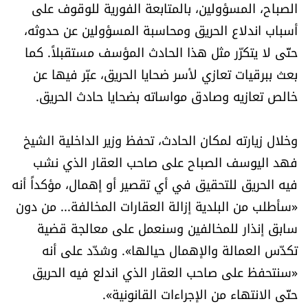
الصباح، المسؤولين، بالمتابعة الفورية للوقوف على
الرياضة
أسباب اندلاع الحريق ومحاسبة المسؤولين عن حدوثه،
حتّى لا يتكرّر مثل هذا الحادث المؤسف مستقبلاً. كما
منوّعات
بعث ببرقيات تعازي لأسر ضحايا الحريق، عبّر فيها عن
حظّك اليوم
خالص تعازيه وصادق مواساته بضحايا حادث الحريق.
للتاريخ
وخلال زيارته لمكان الحادث، تحفظ وزير الداخلية الشيخ
فهد اليوسف الصباح على صاحب العقار الذي نشب
فيديو
فيه الحريق للتحقيق في أي تقصير أو إهمال، مؤكداً أنه
«سأطلب من البلدية إزالة العقارات المخالفة... من دون
سابق إنذار للمخالفين وسنعمل على معالجة قضية
من نحن
تكدّس العمالة والإهمال حيالها». وشدّد على أنه
للتواصل معنا
«سنتحفظ على صاحب العقار الذي اندلع فيه الحريق
شروط الاستخدام
حتّى الانتهاء من الإجراءات القانونية».