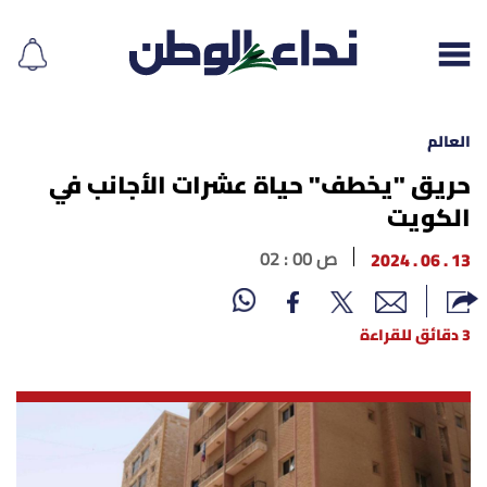
العالم
حريق "يخطف" حياة عشرات الأجانب في
الكويت
إقرأ الجريدة
13 . 06 . 2024
02 : 00 ص
لبنان
الغلاف
3 دقائق للقراءة
نداء اليوم
محليات