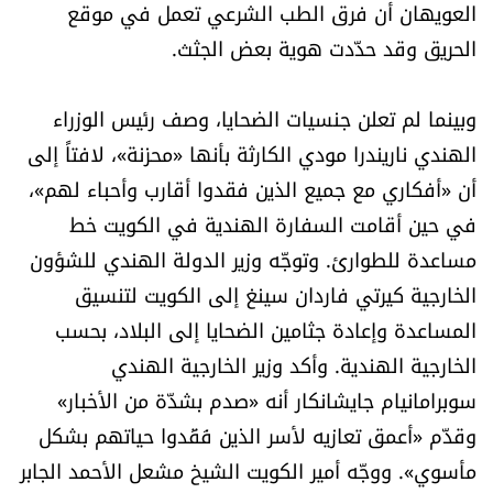
العويهان أن فرق الطب الشرعي تعمل في موقع
العالم
الحريق وقد حدّدت هوية بعض الجثث.
الصحافة الإسرائيلية
وبينما لم تعلن جنسيات الضحايا، وصف رئيس الوزراء
ثقافة وفنون
الهندي ناريندرا مودي الكارثة بأنها «محزنة»، لافتاً إلى
أن «أفكاري مع جميع الذين فقدوا أقارب وأحباء لهم»،
فصل من كتاب
في حين أقامت السفارة الهندية في الكويت خط
مساعدة للطوارئ. وتوجّه وزير الدولة الهندي للشؤون
اقرأ تضحك
الخارجية كيرتي فاردان سينغ إلى الكويت لتنسيق
المساعدة وإعادة جثامين الضحايا إلى البلاد، بحسب
كاميرا
الخارجية الهندية. وأكد وزير الخارجية الهندي
سجالات
سوبرامانيام جايشانكار أنه «صدم بشدّة من الأخبار»
وقدّم «أعمق تعازيه لأسر الذين فَقَدوا حياتهم بشكل
صحّة وصحن
مأسوي». ووجّه أمير الكويت الشيخ مشعل الأحمد الجابر