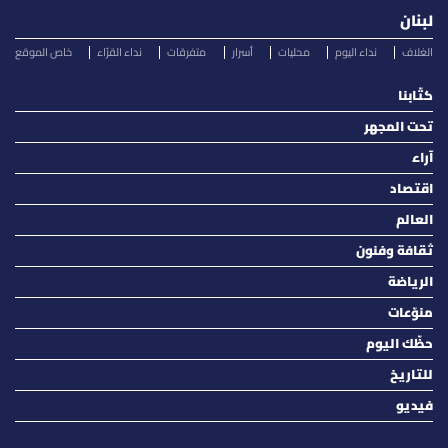
لبنان
الغلاف
نداء اليوم
محليات
أسرار
متفرقات
نداء القرّاء
خاص الموقع
كتّابنا
تحت المجهر
آراء
اقتصاد
العالم
ثقافة وفنون
الرياضة
منوّعات
حظّك اليوم
للتاريخ
فيديو