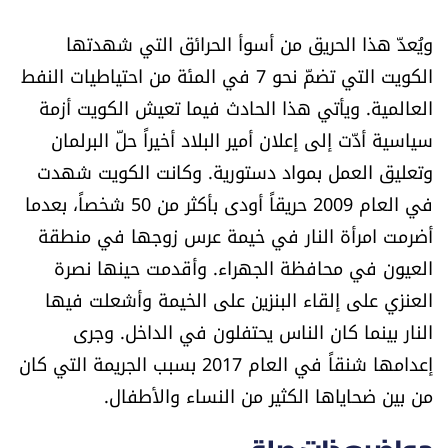
شروط الإشتراك
ويُعدّ هذا الحريق من أسوأ الحرائق التي شهدتها
الكويت التي تضمّ نحو 7 في المئة من احتياطيات النفط
Digital solutions by
العالمية. ويأتي هذا الحادث فيما تعيش الكويت أزمة
سياسية أدّت إلى إعلان أمير البلاد أخيراً حلّ البرلمان
وتعليق العمل بمواد دستورية. وكانت الكويت شهدت
في العام 2009 حريقاً أودى بأكثر من 50 شخصاً، بعدما
أضرمت امرأة النار في خيمة عرس زوجها في منطقة
العيون في محافظة الجهراء. وأقدمت حينها نصرة
العنزي على إلقاء البنزين على الخيمة وأشعلت فيها
النار بينما كان الناس يحتفلون في الداخل. وجرى
إعدامها شنقاً في العام 2017 بسبب الجريمة التي كان
من بين ضحاياها الكثير من النساء والأطفال.