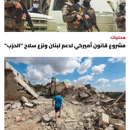
محليات
مشروع قانون أميركي لدعم لبنان ونزع سلاح "الحزب"