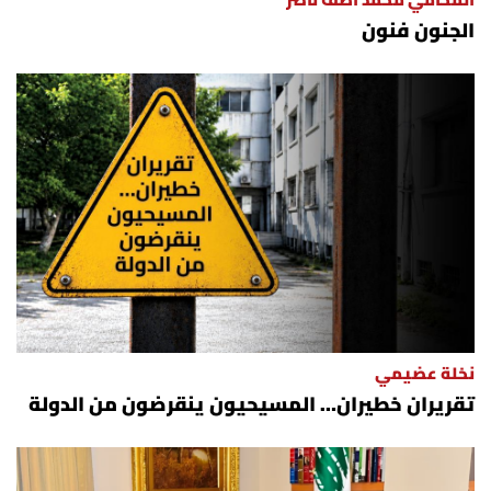
المحامي محمد آصف ناصر
الجنون فنون
نخلة عضيمي
تقريران خطيران… المسيحيون ينقرضون من الدولة