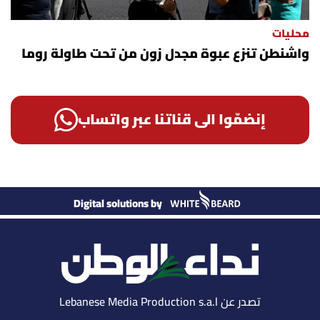
محليات
واشنطن تنزع عبوة مجدل زون من تحت طاولة روما
إنضمّوا الى قناتنا عبر واتساب
Digital solutions by
تصدر عن Lebanese Media Production s.a.l