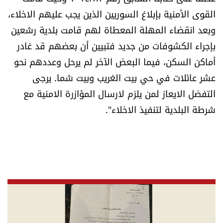
القوى الأمنية بإبلاغ السوريين الذين يجب عليهم الاخلاء،
الرياضة
وبعد انقضاء المهلة المعطاة لهم قامت بلدية رشعين
منوّعات
بإجراء الكشوفات من جديد فتبيين أن بعضهم قد غادر
أماكن السكن، فيما البعض الآخر لم يرحل وعددهم نحو
حظّك اليوم
عشر عائلات في حي بيت الغريب وبيت شما. يرجى
التفضل الايعاز لمن يلزم لارسال المؤازرة الامنية مع
للتاريخ
شرطة البلدية لتنفيذ الاخلاء".
فيديو
من نحن
للتواصل معنا
شروط الاستخدام