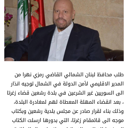
أسرار
متفرقات
نداء القرّاء
خاص الموقع
كتّابنا
طلب محافظ لبنان الشمالي القاضي رمزي نهرا من
المدير الاقليمي لأمن الدولة في الشمال توجيه انذار
تحت المجهر
الى السوريين غير الشرعين في بلدة رشعين قضاء زغرتا
، بعد انقضاء المهلة المعطاة لهم لمغادرة البلدة،
آراء
وذلك بناء لقرار صادر عن مجلس بلدية رشعين وبكتاب
اقتصاد
موجه الى قائمقام زغرتا، التي بدورها ارسلت الكتاب