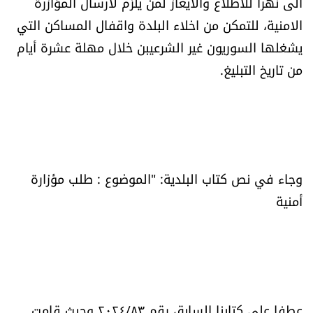
الى نهرا للاطلاع والايعاز لمن يلزم لارسال المؤازرة
العالم
الامنية، للتمكن من اخلاء البلدة واقفال المساكن التي
يشغلها السوريون غير الشرعيبن خلال مهلة عشرة أيام
الصحافة الإسرائيلية
من تاريخ التبليغ.
ثقافة وفنون
فصل من كتاب
اقرأ تضحك
وجاء في نص كتاب البلدية: "الموضوع : طلب مؤزارة
أمنية
كاميرا
سجالات
صحّة وصحن
عطفا على كتابنا السابق رقم ٢٠٢٤/٨٣ وحيث قامت