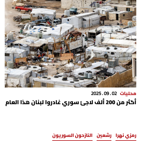
محليات
02 . 09 . 2025
أكثر من 200 ألف لاجئ سوري غادروا لبنان هذا العام
رمزي نهرا
رشعين
النازحون السوريون