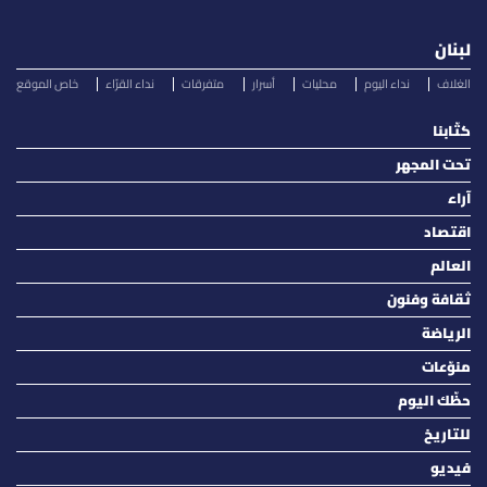
لبنان
الغلاف
نداء اليوم
محليات
أسرار
متفرقات
نداء القرّاء
خاص الموقع
كتّابنا
تحت المجهر
آراء
اقتصاد
العالم
ثقافة وفنون
الرياضة
منوّعات
حظّك اليوم
للتاريخ
فيديو