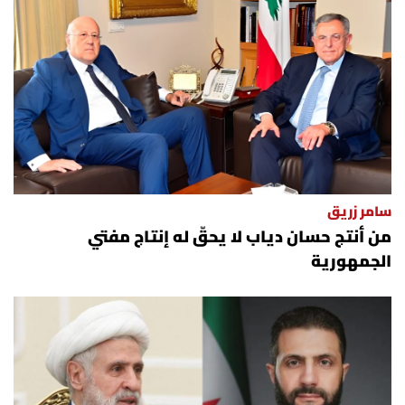
سامر زريق
من أنتج حسان دياب لا يحقّ له إنتاج مفتي
الجمهورية