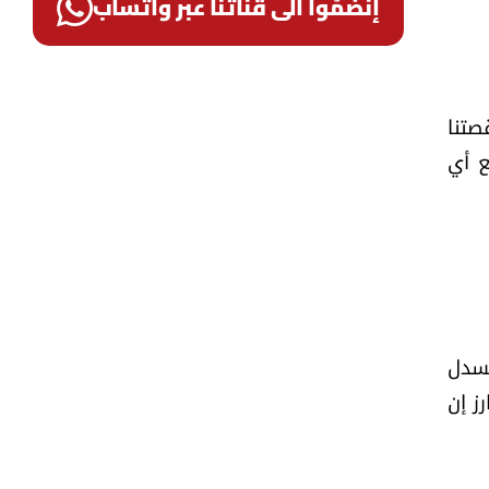
إنضمّوا الى قناتنا عبر واتساب
صتنا
ع أي
ُسدل
رز إن