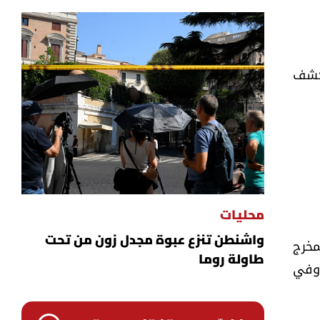
يتكشف
محليات
واشنطن تنزع عبوة مجدل زون من تحت
 وبين المخرج
طاولة روما
 وفي