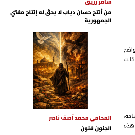
سامر زريق
من أنتج حسان دياب لا يحقّ له إنتاج مفتي
الجمهورية
ن الواضح
كانت
احة،
المحامي محمد آصف ناصر
 هذه
الجنون فنون