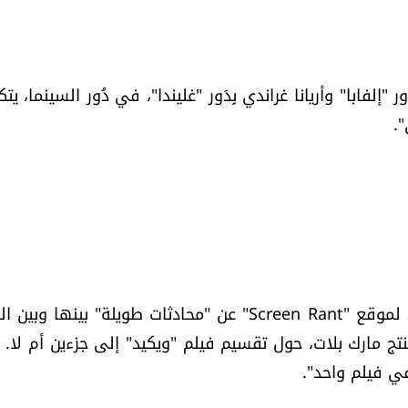
"إلفابا" وأريانا غراندي بِدَور "غليندا"، في دُور السينما، 
".
كشفت الكاتبة وينني هولزمان في تشرين الثاني 2024 لموقع "Screen Rant" عن "محادثات طويلة" بينها
ج مارك بلات، حول تقسيم فيلم "ويكيد" إلى جزءين أم لا.
في فيلم واحد".