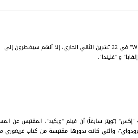
بينما بدأ الجمهور السفر إلى "أرض أوز" مع عرض "Wicked" في 22 تشرين الثاني الجاري، إلا أنهم سيضطرون إلى
با" و "غليندا".
بر منصة "إكس" (تويتر سابقاً) أن فيلم "ويكيد"، المقتبس عن الم
ودواي"، والتي كانت بدورها مقتبسة من كتاب غريغوري ما