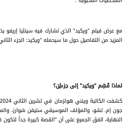
مع عرض فيلم "ويكيد" الذي تشارك فيه سينثيا إريفو بِدَور 
المزيد من التفاصيل حول ما سيحمله "ويكيد: الجزء الثاني
لماذا قُسِّم "ويكيد" إلى جزءيْن؟
جون إم. تشو، والمؤلف الموسيقي ستيفن شوارز، والمنت
النهاية، اتفق الجميع على أن "القصة كبيرة جداً لتكون 