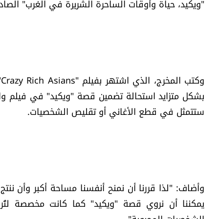
"ويكيد، حياة وأوقات الساحرة الشريرة في الغرب" الصادر عام 1995، سيتم تقسيمه إل
و
بشكل متزايد استحالة تضمين قصة "ويكيد" في فيلم واح
ستتمثل في قطع الأغاني أو تقليص الشخصيات.
وأضاف: "لذا قررنا أن نمنح أنفسنا مساحة أكبر وأن ننتج
يمكننا أن نروي قصة "ويكيد" كما كانت مخصصة لتُ
الشخصيات المحبوبة".