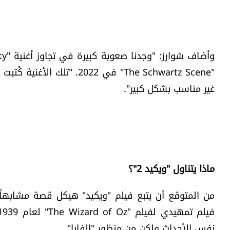
"The Schwartz Scene" في 2
غير مناسب بشكل كبير".
ماذا يتناول "ويكيد 2"؟
من المتوقع أن يتبع فيلم "ويكيد" هيكل قصة مشابهاً 
نفس الأحداث ولكن من منظور "إلفابا".