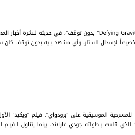
وأضاف شوارز: "وجدنا صعوبة كبيرة في تجاوز أغنية "Defying Gravity" بدون توقّف"، في حديثه لنشرة أخب
202. "تلك الأغنية كُتبت خصيصاً لإسدال الستار، وأي مشهد يليه بدون توقف كان
للمسرحية الموسيقية على "برودواي". فيلم "ويكيد" الأو
فيلم تمهيدي لفيلم "The Wizard of Oz" لعام 1939 الذي قامت ببطولته جودي غارلاند، بينما يتناول الفيل