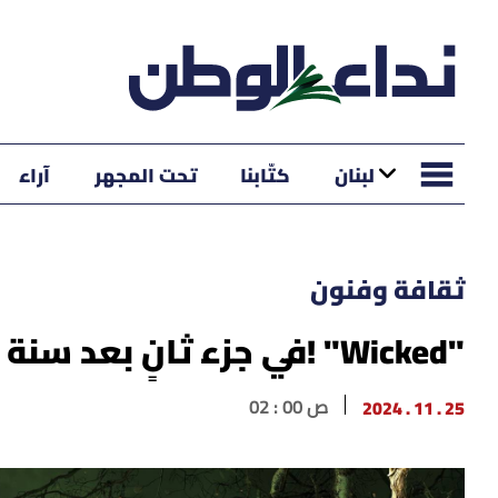
لبنان
كتّابنا
تحت المجهر
آراء
ثقافة وفنون
"Wicked" !في جزء ثانٍ بعد سنة من الأول
25 . 11 . 2024
02 : 00 ص