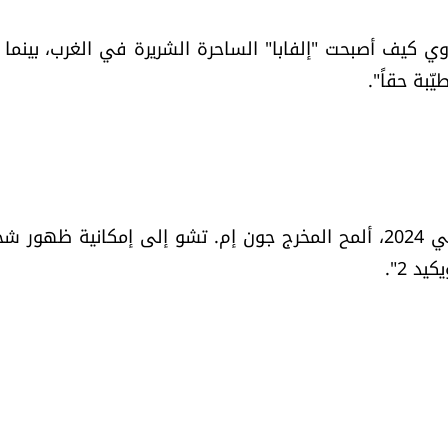
وي كيف أصبحت "إلفابا" الساحرة الشريرة في الغرب، بينما 
ّبة حقاً".
وفي مقابلة مع موقع "Screen Rant" في تشرين الثاني 2024، ألمح المخرج جون إم. تشو إلى إمكانية ظ