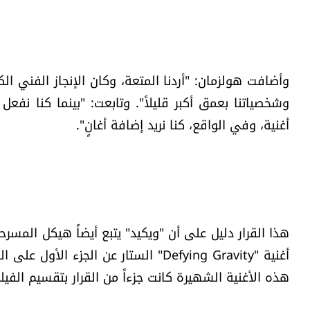
وأضافت هولزمان: "أردنا المتعة، وكان الإنجاز الفني
وشخصياتنا بعمق أكبر قليلاً". وتابعت: "بينما كنا ن
أغنية، وفي الواقع، كنا نريد إضافة أغانٍ".
هذا القرار دليل على أن "ويكيد" يتبع أيضاً هيكل المسرحي
أغنية "Defying Gravity" الستار عن الج
هذه الأغنية الشهيرة كانت جزءاً من القرار بتقسيم الفيل