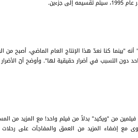
ى جزءين.
كتب المخرج، الذي اشتهر بفيلم "Crazy Rich Asians" أنه "بينما كنا نعدّ هذا الإنتاج العام الماضي، أصبح م
د دون التسبب في أضرار حقيقية لها". وأوضح أنّ الأضرار 
 فيلمين من "ويكيد" بدلاً من فيلم واحد! مع المزيد من المس
روى مع إضفاء المزيد من العمق والمفاجآت على رحلات