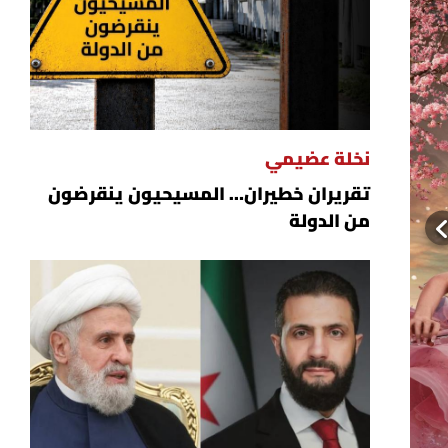
نخلة عضيمي
تقريران خطيران… المسيحيون ينقرضون
من الدولة