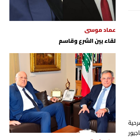
أريانا غراندي مع طاقم العمل
عماد موسى
لقاء بين الشرع وقاسم
سرحية
جيور