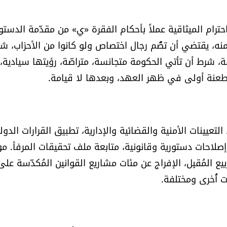
رام الميثاقية عملاً بأحكام الفقرة «ي» من مقدّمة الدستو
يل الطوائف بصورةٍ عادلة سندًا لأحكام المادة/95/ منه، يقتضي أن تضُّم رجال اختصاص ولو كانوا من الأحزاب،
ة، شرط أن تأتي الحكومة متجانسة، متراصّة، رؤيتها سيادية،
 طعنة أولى في ظهر العهد، وبعدها لا قيامة.
تعيينات الأمنية والقضائية والإدارية، تطبيق القرارات الدولي
صلاحات دستورية وقانونية، متابعة ملف تحقيقات المرفأ. مو
ربيع المُقبِل، الإفراج عن مئات مشاريع القوانين المُكدّسة على
ت أُخرى ومختلفة.