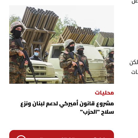
عن
لكن
ات
محليات
مشروع قانون أميركي لدعم لبنان ونزع
سلاح "الحزب"