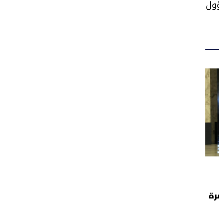
ؤول
رة