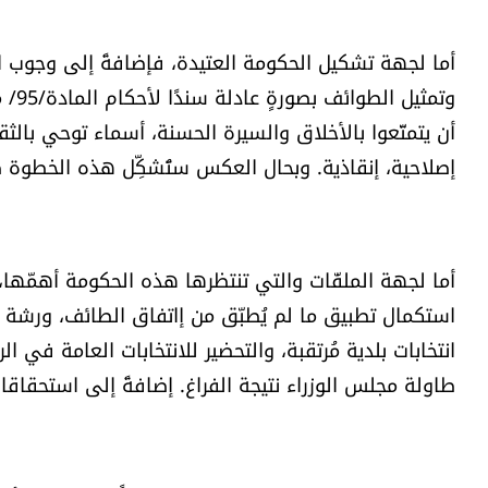
أما لجهة تشكيل الحكومة العتيدة، فإضافةً إلى وجوب احت
وتمث
أن يتمتّعوا بالأخلاق والسيرة الحسنة، أسماء توحي بالثق
إصلاحية، إنقاذية. وبحال العكس ستُشكِّل هذه الخطوة
أما لجهة الملفّات والتي تنتظرها هذه الحكومة أهمّها، ال
استكمال تطبيق ما لم يُطبّق من إاتفاق الطائف، ورشة إ
انتخابات بلدية مُرتقبة، والتحضير للانتخابات العامة في ال
طاولة مجلس الوزراء نتيجة الفراغ. إضافةً إلى استحقاقا