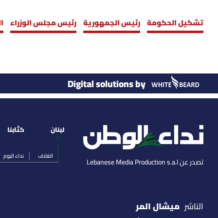
تشكيل الحكومة
رئيس الجمهورية
رئيس مجلس الوزراء
ا
Digital solutions by
لبنان
كتّابنا
الغلاف
نداء اليوم
تصدر عن Lebanese Media Production s.a.l
ميشال المر
الناشر