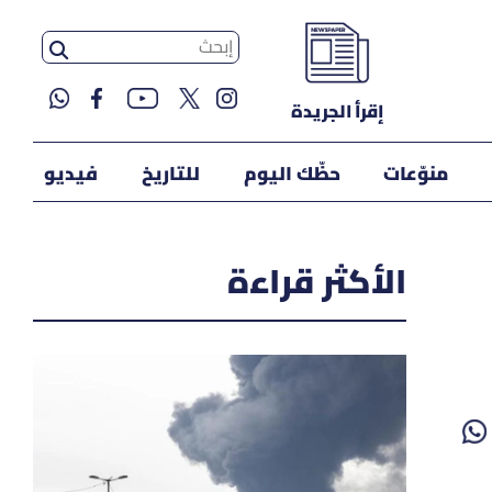
إقرأ الجريدة
منوّعات
حظّك اليوم
للتاريخ
فيديو
الأكثر قراءة