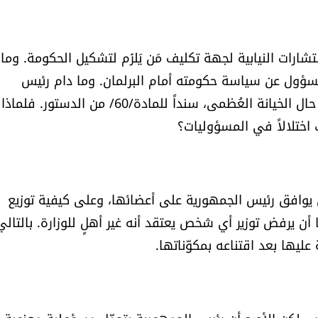
تشارات النيابية لجهة تكليف مَن يَلزَم لتشكيل الحكومة. وما 
 المسؤول عن سياسة حكومته أمام البرلمان. وما دام رئيس
الجمهورية لا يُسأل دستورًا إلاّ عند خرق الدستور أو في حال الخيانة العُظمى، سنداً للمادة/60/ من 
 اختلالاً في المسؤوليات؟
 أن يوافق رئيس الجمهورية على أعضائها، وعلى كيفية توزيع
ا أن يرفض توزير أي شخص يعتقد أنه غير أهلٍ للوزارة. بالتالي
 عليها بعد اقتناعه بمكوّناتها.