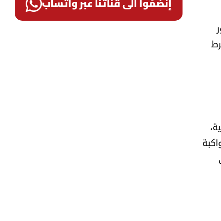
إنضمّوا الى قناتنا عبر واتساب
ر
 شرط
ة،
اكبة