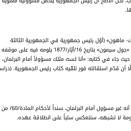
 لكن الأصح أن رئيس الجمهورية يتحمّل مسؤولية معنوية 
ا.
اك- ماهون» (أوّل رئيس جمهورية في الجمهورية الثالثة
الفرنسية) التي وردت في كتاب وجّهه إلى رئيس الوزراء «جول سيمون» بتاريخ 16/أيّار/1877 يلومه فيه على موقفه
ث جاء في كتابه: «أنا لستُ مثلك مسؤولاً أمام البرلمان، 
ا أن قدّم استقالته فَور تلقّيه كتاب رئيس الجمهورية. (دراس
مما يُفيد، أن رئيس الجمهورية العماد جوزف عون، صحيح أنه غير مسؤول أمام البرلمان، سنداً لأحكام المادة/60/ من
ومة لا تشبهه، ستنعكس سلباً على انطلاقة عهده.