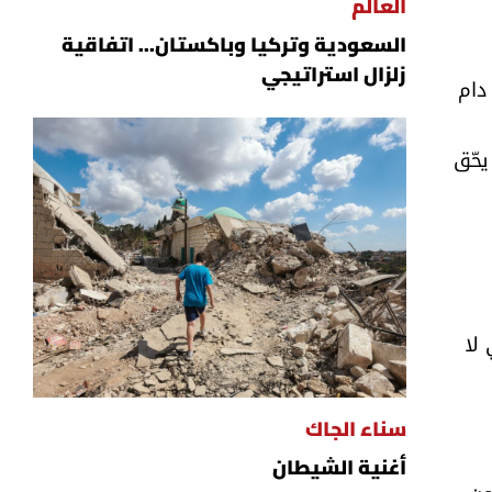
العالم
السعودية وتركيا وباكستان... اتفاقية
زلزال استراتيجي
دام
الدستور. فلماذا يحّق
 لا
سناء الجاك
أغنية الشيطان