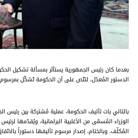
الدستور المُعدّل، لتنُّص على أن الحكومة تُشكَّل بمرسو
بالتالي بات تأليف الحكومة، عملية مُشتركة بين رئيس ا
الوزراء المُسمّى من الأغلبية البرلمانية، ويُقدّمها لر
المُكلّف. وبالختام، إصدار مرسوم تأليفها دستوراً بالاتّفا