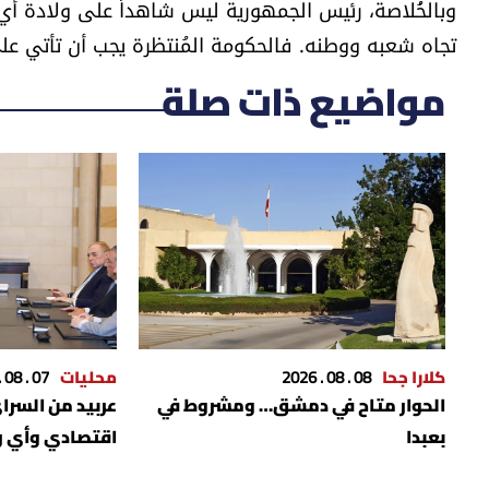
وبالخُلاصة، رئيس الجمهورية ليس شاهداً على ولادة أ
تجاه شعبه ووطنه. فالحكومة المُنتظرة يجب أن تأتي على م
مواضيع ذات صلة
كلارا جحا
08 . 08 . 2026
محليات
07 . 08 . 2026
الحوار متاح في دمشق… ومشروط في
عربيد من السراي
بعبدا
اقتصادي وأي رس
مدروسة لن تخد