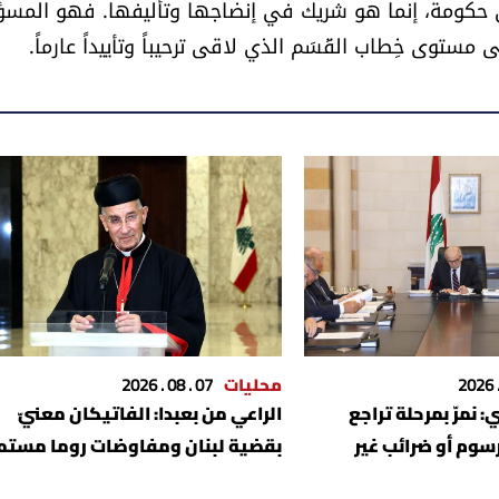
ي حكومة، إنما هو شريك في إنضاجها وتأليفها. فهو المس
ستوى خِطاب القَسَم الذي لاقى ترحيباً وتأييداً عارماً.
محليات
07 . 08 . 2026
: نمرّ بمرحلة تراجع
الراعي من بعبدا: الفاتيكان معنيّ
وم أو ضرائب غير
بقضية لبنان ومفاوضات روما مستم
م المصلحة العامة