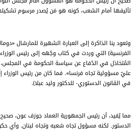
صحيح أن رئيس الحكومة هو المسؤول أمام مجلس النواب،
تأليفها أمام الشعب، كونه هو مَن يُصدر مرسوم تشكيله
وتعود بِنا الذاكرة إلى العبارة الشهيرة للمارشال «دوم
المُتخاذل في الدّفاع عن سياسة الحكومة في المجلس، حي
عليّ مسؤولية تجاه فرنسا». فما كان من رئيس الوزراء إلّ
في القانون الدستوري- للدكتور وليد عبلا).
الدستور. لكنه مسؤول تجاه شعبه وتجاه لبنان. وأي حك