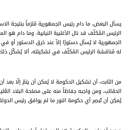
يسأل البعض، ما دام رئيس الجمهورية مُلزَماً بنتيجة الاس
الرئيس المُكلّف قد نال الأغلبية النيابية. وما دام هو
له مُناقشة الرئيس المُكلّف في تشكيلته، ألا يُشكّل ذلك
من الثابت، أن تشكيل الحكومة لا يُمكن أن يتمّ إلّا بعد
الحقائب، ومن واجبه حِفاظاً منه على مصلحة البلاد العُلي
يُمكِن أن تُبصِر أي حكومة النور ما لم يوافق رئيس الدولة