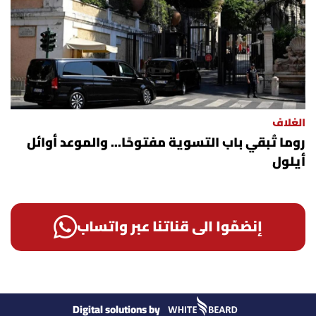
الغلاف
روما تُبقي باب التسوية مفتوحًا... والموعد أوائل
أيلول
إنضمّوا الى قناتنا عبر واتساب
Digital solutions by