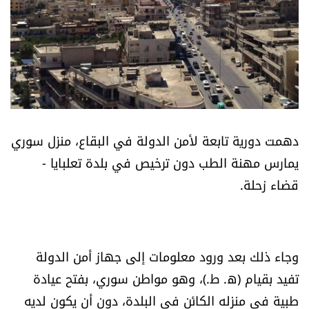
أسرار
متفرقات
نداء القرّاء
خاص الموقع
دهمت دورية تابعة لأمن الدولة في البقاع، منزل سوري
يمارس مهنة الطب دون ترخيص في بلدة تعلبايا -
كتّابنا
قضاء زحلة.
تحت المجهر
آراء
وجاء ذلك بعد ورود معلومات إلى جهاز أمن الدولة
تفيد بقيام (ه. ط.)، وهو مواطن سوري، بفتح عيادة
اقتصاد
طبية في منزله الكائن في البلدة، دون أن يكون لديه