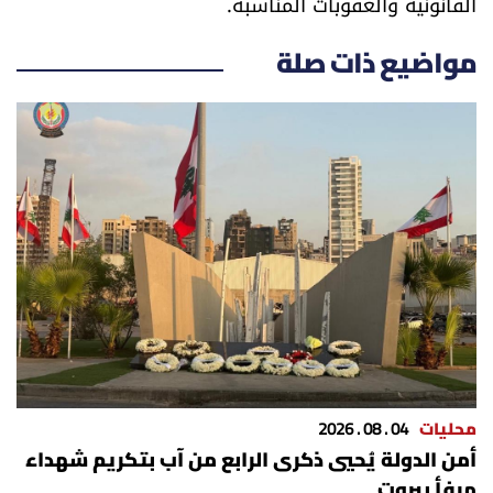
القانونية والعقوبات المناسبة.
الرياضة
مواضيع ذات صلة
منوّعات
حظّك اليوم
للتاريخ
فيديو
من نحن
للتواصل معنا
محليات
04 . 08 . 2026
أمن الدولة يُحيي ذكرى الرابع من آب بتكريم شهداء
شروط الاستخدام
مرفأ بيروت