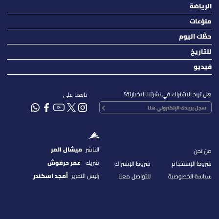
الرياضة
منوّعات
حظّك اليوم
للتاريخ
فيديو
هل تريد الاشتراك في نشرتنا الاخباريّة؟
تابعنا على
الناشر
ميشال المر
من نحن
شريك
عمر حرفوش
شروط الإستخدام
شروط الإشتراك
رئيس التحرير
أمجد اسكندر
سياسة الخصوصية
للتواصل معنا