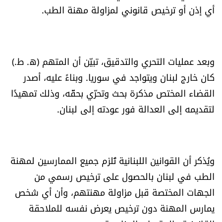
أي إذن أو ترخيص قانوني لمزاولة مهنة الطب.
العالم
الصحافة الإسرائيلية
وبعد عمليات التحري والتدقيق، تبيّن أن المتهم (ه. ط.)
ثقافة وفنون
كان خارج لبنان ويتواجد في سوريا. وبناءً عليه، أصدر
القضاء المختص مذكرة بحث وتحرّي بحقّه، وذلك تمهيدًا
فصل من كتاب
لتقديمه إلى العدالة فور عودته إلى لبنان.
اقرأ تضحك
كاميرا
ويُذكر أن القوانين اللبنانية تُلزم جميع الممارسين لمهنة
الطب في لبنان بالحصول على ترخيص رسمي من
سجالات
الجهات المختصة قبل مزاولة مهنتهم، وأن أي شخص
صحّة وصحن
يمارس المهنة دون ترخيص يعرض نفسه للملاحقة