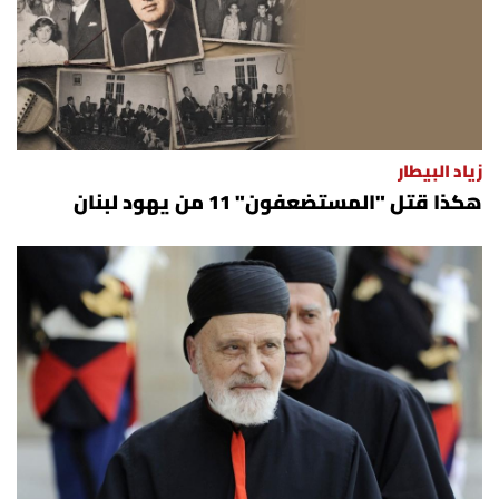
زياد البيطار
هكذا قتل "المستضعفون" 11 من يهود لبنان