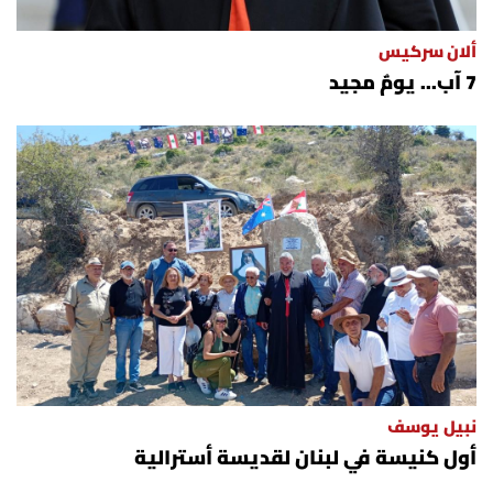
ألان سركيس
7 آب... يومٌ مجيد
نبيل يوسف
أول كنيسة في لبنان لقديسة أسترالية