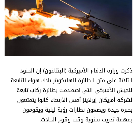
أسرار
متفرقات
نداء القرّاء
خاص الموقع
ذكرت وزارة الدفاع الأميركية (البنتاغون) إن الجنود
كتّابنا
الثلاثة على متن الطائرة الهليكوبتر بلاك هوك التابعة
للجيش الأميركي التي اصطدمت بطائرة ركاب تابعة
تحت المجهر
لشركة أمريكان إيرلاينز أمس الأربعاء كانوا يتمتعون
بخبرة جيدة ويضعون نظارات رؤية ليلية ويقومون
آراء
بمهمة تدريب سنوية وقت وقوع الحادث.
اقتصاد