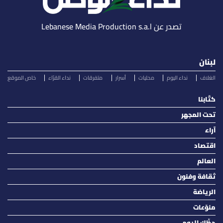
تصدر عن Lebanese Media Production s.a.l
لبنان
الغلاف
نداء اليوم
محليات
أسرار
متفرقات
نداء القرّاء
خاص الموقع
كتّابنا
تحت المجهر
آراء
اقتصاد
العالم
ثقافة وفنون
الرياضة
منوّعات
حظّك اليوم