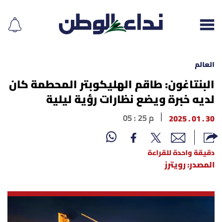
العالم
البنتاغون: طاقم الهليكوبتر المحطمة كان
لديه خبرة ويضع نظارات رؤية ليلية
إقرأ الجريدة
30 . 01 . 2025
05 : 25 م
لبنان
الغلاف
دقيقة واحدة للقراءة
المصدر: رويترز
نداء اليوم
محليات