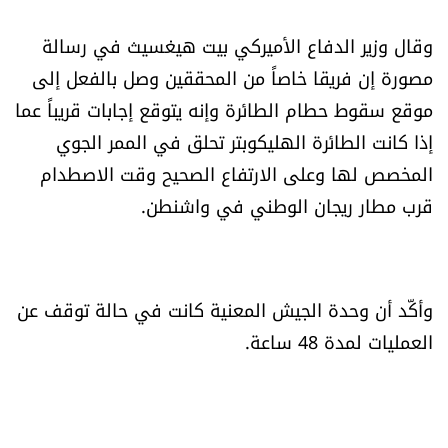
العالم
وقال وزير الدفاع الأميركي بيت هيغسيث في رسالة
الصحافة الإسرائيلية
مصورة إن فريقا خاصاً من المحققين وصل بالفعل إلى
موقع سقوط حطام الطائرة وإنه يتوقع إجابات قريباً عما
ثقافة وفنون
إذا كانت الطائرة الهليكوبتر تحلق في الممر الجوي
المخصص لها وعلى الارتفاع الصحيح وقت الاصطدام
فصل من كتاب
قرب مطار ريجان الوطني في واشنطن.
اقرأ تضحك
كاميرا
وأكّد أن وحدة الجيش المعنية كانت في حالة توقف عن
العمليات لمدة 48 ساعة.
سجالات
صحّة وصحن