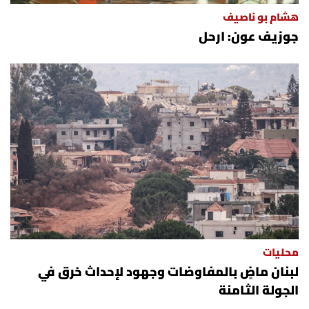
هشام بو ناصيف
جوزيف عون: ارحل
محليات
لبنان ماضٍ بالمفاوضات وجهود لإحداث خرق في
الجولة الثامنة