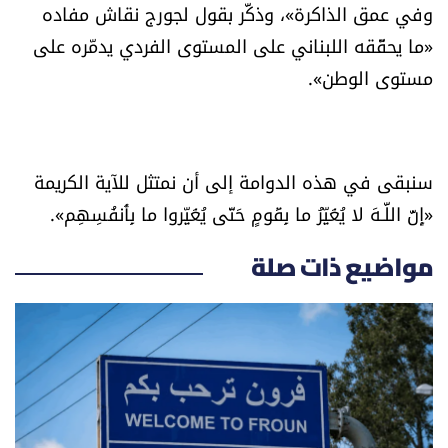
وفي عمق الذاكرة»، وذكَّر بقول لجورج نقاش مفاده
«ما يحقّقه اللبناني على المستوى الفردي يدمّره على
مستوى الوطن».
سنبقى في هذه الدوامة إلى أن نمتثل للآية الكريمة
«إِنَّ اللَّـهَ لا يُغَيِّرُ ما بِقَومٍ حَتّى يُغَيِّروا ما بِأَنفُسِهِم».
مواضيع ذات صلة