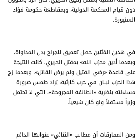
شروط الإشتراك
دون قيام المحكمة الدولية، وبمقاطعة حكومة فؤاد
السنيورة.
Digital solutions by
في هذين المَثلين حصل تعميق للجراح بدل المداواة.
وبعدما أُدين «حزب الله» بمقتل الحريري، كانت النتيجة
على قاعدة «رضي القتيل ولم يرضَ القاتل». وبعدما زج
هذا الحزب لبنان في حرب كارثية، يُراد طمس ضرورة
مساءلته بنظرية «الطائفة المجروحة»، التي لا تحتمل
وزيراً مستقلاً ولو كان شيعياً.
ومن المفارقات أن مطالب «الثنائي» عنوانها الدائم