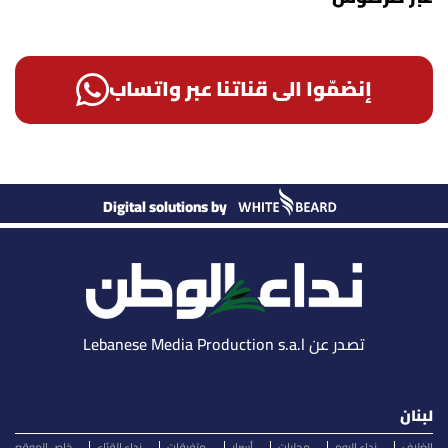
إنضمّوا الى قناتنا عبر واتساب
Digital solutions by
تصدر عن Lebanese Media Production s.a.l
لبنان
الغلاف
نداء اليوم
محليات
أسرار
متفرقات
نداء القرّاء
خاص الموقع