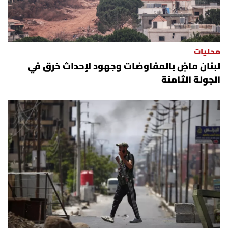
محليات
لبنان ماضٍ بالمفاوضات وجهود لإحداث خرق في
الجولة الثامنة