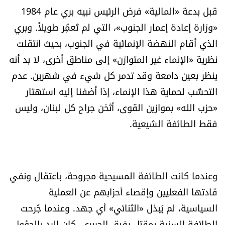
قبل بدعة «المالية» فرض الرئيس نبيه بري عام 1984
الرياضة
«وزارة إعادة إعمار الجنوب»، التي لم تُعمِّر طويلاً. وبري
منوّعات
الذي أقام النهضة الإنمائية في الجنوب، بحيث انتقلت
نظرية «الإنماء غير المتوازن» إلى مناطق أخرى، لا بد أنه
حظّك اليوم
ينظر بعين دامعة وقد تدمر كل شيء في شهرين. عدم
التحسُّب لحماية هذا الإنماء، إذا أضفنا إليه استهتار
للتاريخ
«حزب الله» بموازين القوى، أثخن جراح كل لبنان، وليس
فقط الطائفة الشيعية.
فيديو
من نحن
وعندما كانت الطائفة المسيحية مجروحة، باعتقال ونفي
للتواصل معنا
قادتها الفعليين وإقصاء أحزابهم عن العملية
السياسية، لم يَبذل «الثنائي» أي جهد. وعندما جُرحت
شروط الاستخدام
الطائفة السنية بمقتل رفيق الحريري، كان الرد بالحؤول