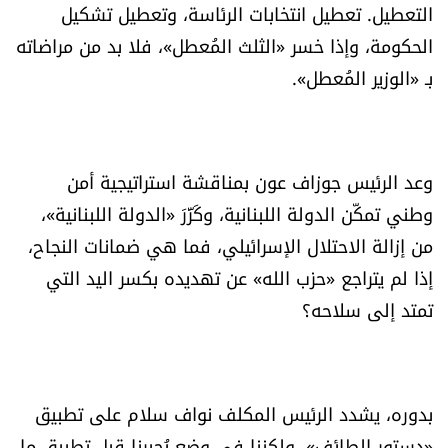
التعطيل. تعطيل انتخابات الرئاسة، وتعطيل تشكيل
الحكومة، وإذا خسر «الثلث المُعطل»، فلا بد من مراضاته
بـ «الوزير المُعطل».
وعد الرئيس جوزاف عون بمناقشة استراتيجية أمن
وطني تمكّن الدولة اللبنانية، وكَرَّرَ «الدولة اللبنانية»،
من إزالة الاحتلال الإسرائيلي، فما هي ضمانات النجاح،
إذا لم يتراجع «حزب الله» عن تهديده بكسر اليد التي
تمتد إلى سلاحه؟
بدوره، يشدد الرئيس المكلف نواف سلام على تطبيق
«دستور الطائف»، ولكننا في وضع يُجبرنا قبل تطبيق ما