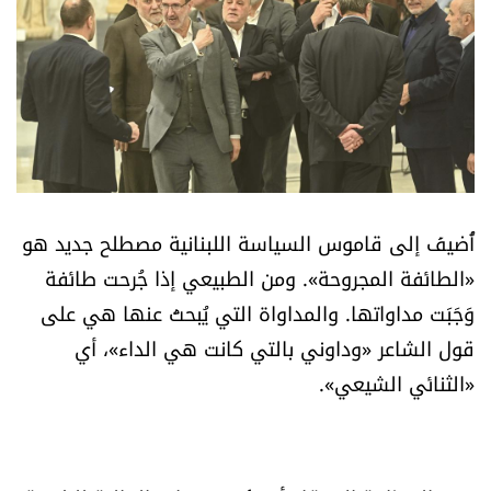
أسرار
متفرقات
نداء القرّاء
خاص الموقع
أُضيفَ إلى قاموس السياسة اللبنانية مصطلح جديد هو
كتّابنا
«الطائفة المجروحة». ومن الطبيعي إذا جُرحت طائفة
وَجَبَت مداواتها. والمداواة التي يُبحثُ عنها هي على
تحت المجهر
قول الشاعر «وداوني بالتي كانت هي الداء»، أي
«الثنائي الشيعي».
آراء
اقتصاد