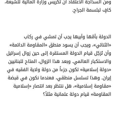
ومن السذاجة الاعتقاد أن تكريس وزارة المالية للشيعة،
العالم
كافٍ لبلسمة الجراح.
الصحافة الإسرائيلية
ثقافة وفنون
الدولة بأمّها وأبيها يجب أن تمشي في ركاب
«الثنائي»، ويجب أن يسود منطق «المقاومة الدائمة»
فصل من كتاب
وأن نُرَحِّل قيام الدولة المستقرة إلى حين زوال إسرائيل
والاستكبار العالمي. وبعد هذا الزوال، المتاح للبنانيين
اقرأ تضحك
«دولة إسلامية» تكون جزءاً من دولة ولاية الفقيه في
إيران. وهذا تسلسل منطقي، فعندما نكون في قبضة
كاميرا
«مقاومة إسلامية»، هل ننتظر بعد انتصار «إسلامية
سجالات
المقاومة» قيام دولة علمانية مثلاً؟
صحّة وصحن