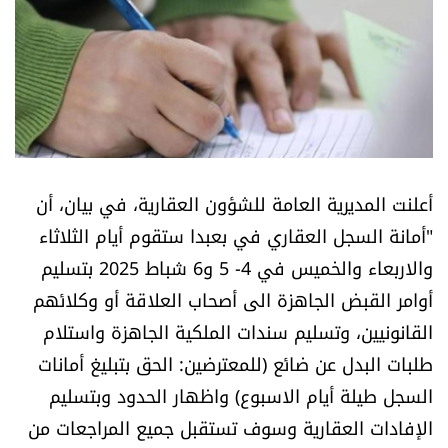
أسرار
متفرقات
نداء القرّاء
خاص الموقع
أعلنت المديرية العامة للشؤون العقارية، في بيان، أن
"أمانة السجل العقاري في بعبدا ستقوم أيام الثلاثاء
كتّابنا
والاربعاء والخميس في 4- 5 و6 شباط 2025 بتسليم
أوامر القبض الجاهزة الى أصحاب العلاقة أو وكلائهم
تحت المجهر
القانونيين، وتسليم سندات الملكية الجاهزة واستلام
آراء
طلبات البدل عن ضائع (للمعترضين: الحق بتبليغ أمانات
السجل طيلة أيام الاسبوع) واظهار الحدود وبتسليم
اقتصاد
الإفادات العقارية وسوف تستقبل جميع المراجعات من