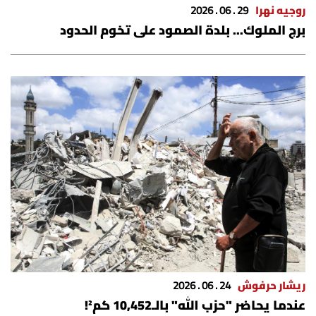
روجيه نهرا
29 . 06 . 2026
شروط الإشتراك
برج الملوك... بلدة الصمود على تخوم الحدود
Digital solutions by
ريشار حرفوش
24 . 06 . 2026
عندما يحاضر "حزب الله" بالـ10,452 كم²!