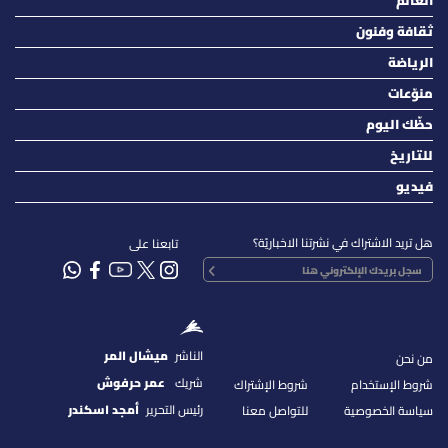
العالم
ثقافة وفنون
الرياضة
منوّعات
حظّك اليوم
للتاريخ
فيديو
هل تريد الاشتراك في نشرتنا الاخباريّة؟
تابعنا على
الناشر
ميشال المر
من نحن
شريك
عمر حرفوش
شروط الإستخدام
شروط الإشتراك
رئيس التحرير
أمجد اسكندر
سياسة الخصوصية
للتواصل معنا