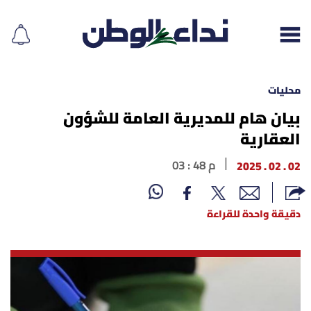
محليات
بيان هام للمديرية العامة للشؤون
العقارية
إقرأ الجريدة
02 . 02 . 2025
03 : 48 م
لبنان
الغلاف
دقيقة واحدة للقراءة
نداء اليوم
محليات