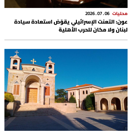
الرياضة
محليات
06 . 07 . 2026
عون: التعنت الإسرائيلي يقوّض استعادة سيادة
منوّعات
لبنان ولا مكان للحرب الأهلية
حظّك اليوم
للتاريخ
فيديو
من نحن
للتواصل معنا
شروط الاستخدام