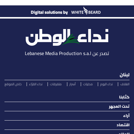
Digital solutions by
تصدر عن Lebanese Media Production s.a.l
لبنان
الغلاف
نداء اليوم
محليات
أسرار
متفرقات
نداء القرّاء
خاص الموقع
كتّابنا
تحت المجهر
آراء
اقتصاد