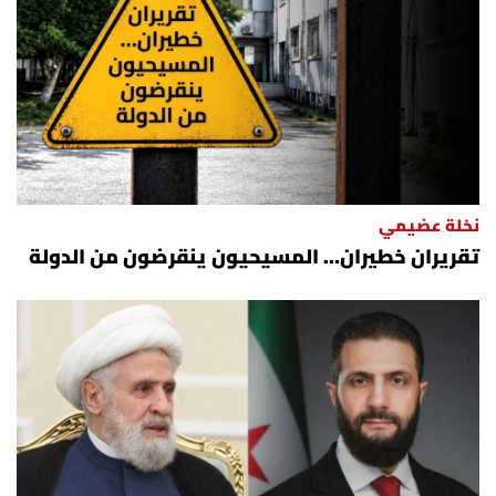
نخلة عضيمي
تقريران خطيران… المسيحيون ينقرضون من الدولة