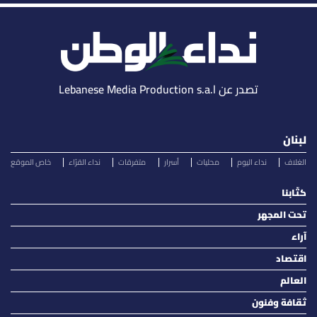
تصدر عن Lebanese Media Production s.a.l
لبنان
الغلاف
نداء اليوم
محليات
أسرار
متفرقات
نداء القرّاء
خاص الموقع
كتّابنا
تحت المجهر
آراء
اقتصاد
العالم
ثقافة وفنون