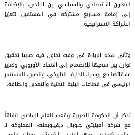
التعاون الاقتصادي والسياسي بين البلدين، بالإضافة
العالم
إلى إقامة مشاريع مشتركة في المستقبل لتعزيز
الصحافة الإسرائيلية
الشراكة الاستراتيجية.
ثقافة وفنون
وتأتي هذه الزيارة في وقت تحاول فيه صربيا تحقيق
فصل من كتاب
توازن بين سعيها للانضمام إلى الاتحاد الأوروبي، وتعزيز
علاقاتها مع روسيا، الحليف التاريخي، والصين، المستثمر
اقرأ تضحك
الرئيسي في قطاعات البنية التحتية والتعدين والطاقة.
كاميرا
سجالات
يُذكر أن الحكومة الصربية وقّعت العام الماضي اتفاقاً
مع شركة أفينيتي جلوبال ديفيلوبمنت، المملوكة لـ
صحّة وصحن
"جاريد كوشنر"، صهر الرئيس الأميركي دونالد ترامب،