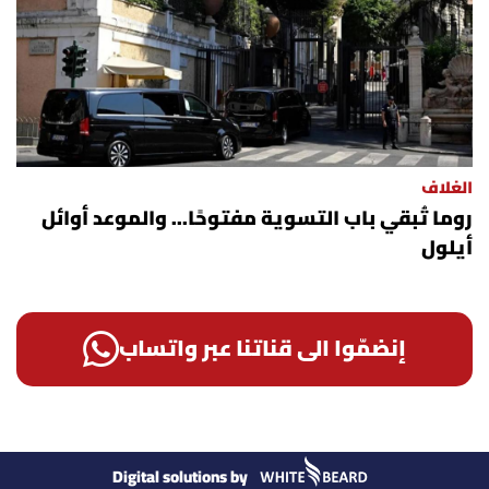
الغلاف
روما تُبقي باب التسوية مفتوحًا... والموعد أوائل
أيلول
إنضمّوا الى قناتنا عبر واتساب
Digital solutions by