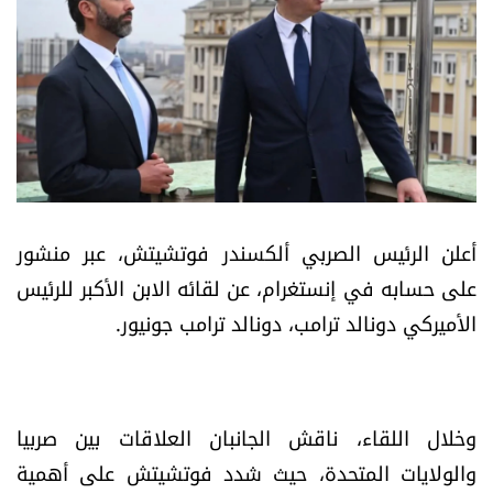
أسرار
متفرقات
نداء القرّاء
خاص الموقع
أعلن الرئيس الصربي ألكسندر فوتشيتش، عبر منشور
كتّابنا
على حسابه في إنستغرام، عن لقائه ا
لابن الأكبر للرئيس
الأميركي
دونالد ترامب، دونالد ترامب جونيور.
تحت المجهر
آراء
وخلال اللقاء، ناقش الجانبان العلاقات بين صربيا
اقتصاد
والولايات المتحدة، حيث شدد فوتشيتش على أهمية