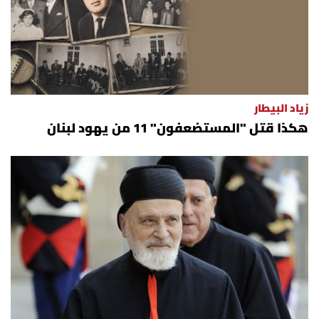
زياد البيطار
هكذا قتل "المستضعفون" 11 من يهود لبنان