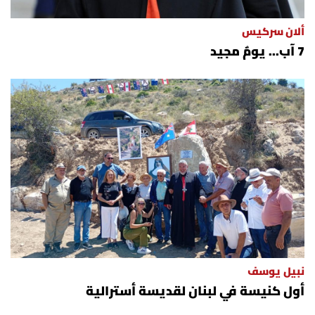
ألان سركيس
7 آب... يومٌ مجيد
نبيل يوسف
أول كنيسة في لبنان لقديسة أسترالية