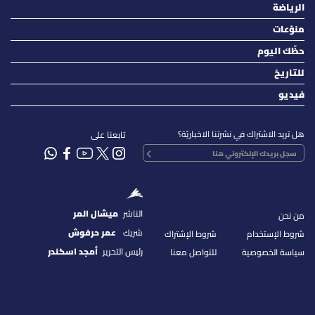
الرياضة
منوّعات
حظّك اليوم
للتاريخ
فيديو
هل تريد الاشتراك في نشرتنا الاخباريّة؟
تابعنا على
الناشر
ميشال المر
من نحن
شريك
عمر حرفوش
شروط الإستخدام
شروط الإشتراك
رئيس التحرير
أمجد اسكندر
سياسة الخصوصية
للتواصل معنا