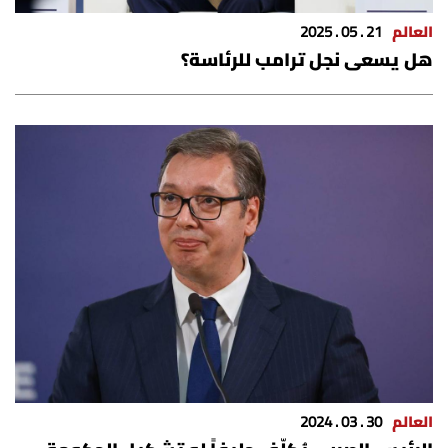
شروط الإشتراك
العالم
21 . 05 . 2025
هل يسعى نجل ترامب للرئاسة؟
Digital solutions by
العالم
30 . 03 . 2024