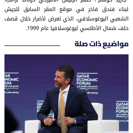
الرياضة
لبناء فندق فاخر في موقع المقر السابق للجيش
الشعبي اليوغوسلافي، الذي تعرض لأضرار خلال قصف
منوّعات
حلف شمال الأطلسي ليوغوسلافيا عام 1999.
حظّك اليوم
مواضيع ذات صلة
للتاريخ
فيديو
من نحن
للتواصل معنا
شروط الاستخدام