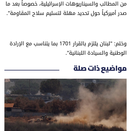
من المطالب والسيناريوهات الإسرائيلية، خصوصاً بعد ما
الرياضة
صدر أميركياً حول تحديد مهلة لتسليم سلاح المقاومة".
منوّعات
حظّك اليوم
وختم: "لبنان يلتزم بالقرار 1701 بما يتناسب مع الإرادة
الوطنية والسيادة اللبنانية".
للتاريخ
مواضيع ذات صلة
فيديو
من نحن
للتواصل معنا
شروط الاستخدام