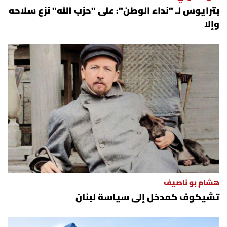
بترايوس لـ "نداء الوطن": على "حزب الله" نزع سلاحه
وإلا
هشام بو ناصيف
تشيكوف كمدخل إلى سياسة لبنان