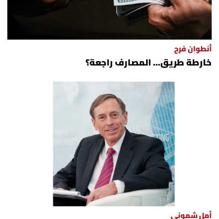
أنطوان فرح
خارطة طريق... المصارف راجعة؟
أمل شموني