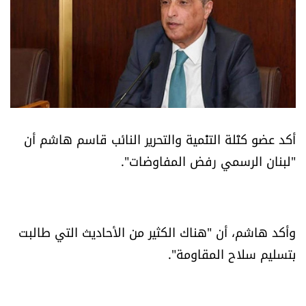
أسرار
متفرقات
نداء القرّاء
خاص الموقع
أكد عضو كتْلة التنْمية والتحرير النائب قاسم هاشم أن
"لبنان الرسمي رفض المفاوضات".
كتّابنا
تحت المجهر
وأكد هاشم، أن "هناك الكثير من الأحاديث التي طالبت
آراء
بتسليم سلاح المقاومة".
اقتصاد