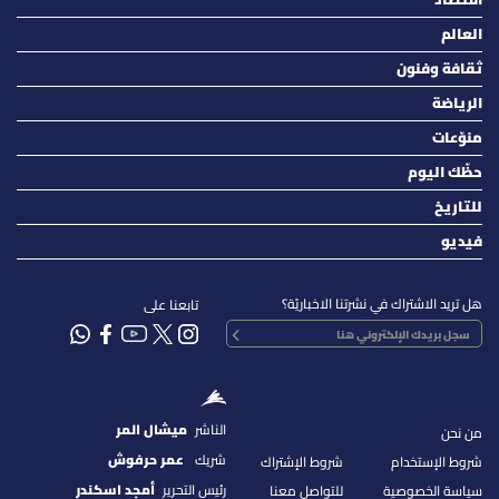
العالم
ثقافة وفنون
الرياضة
منوّعات
حظّك اليوم
للتاريخ
فيديو
هل تريد الاشتراك في نشرتنا الاخباريّة؟
تابعنا على
الناشر
ميشال المر
من نحن
شريك
عمر حرفوش
شروط الإستخدام
شروط الإشتراك
رئيس التحرير
أمجد اسكندر
سياسة الخصوصية
للتواصل معنا