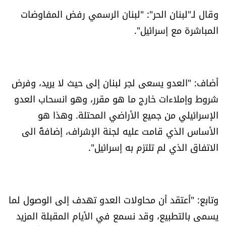
العالم
وقال لـ"لبنان الحر": "لبنان الرسمي رفض المفاوضات
المباشرة مع إسرائيل".
الصحافة الإسرائيلية
ثقافة وفنون
أضاف: "العدو يسعى لجر لبنان إلى حيث لا يريد، وفرض
فصل من كتاب
شروط وإملاءات خارج ما هو مقرر، وهو انسحاب العدو
الإسرائيلي من جميع الأراضي المحتلة. وهذا هو
اقرأ تضحك
الأساس الذي قامت عليه لجنة الإشراف، إضافةً الى
الاتفاق الذي لم تلتزم به إسرائيل".
كاميرا
سجالات
وتابع: "أعتقد أن محاولات العدو تهدف إلى الوصول لما
صحّة وصحن
يسمى بالتطبيع، وقد نسمع في الأيام المقبلة المزيد