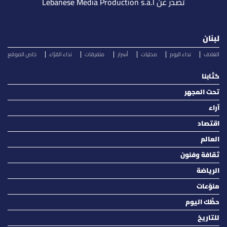
تصدر عن Lebanese Media Production s.a.l
لبنان
الغلاف
نداء اليوم
محليات
أسرار
متفرقات
نداء القرّاء
خاص الموقع
كتّابنا
تحت المجهر
آراء
اقتصاد
العالم
ثقافة وفنون
الرياضة
منوّعات
حظّك اليوم
للتاريخ