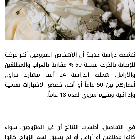
أسرار
متفرقات
نداء القرّاء
كشفت دراسة حديثة أن الأشخاص المتزوجين أكثر عرضة
خاص الموقع
للإصابة بالخرف بنسبة 50 % مقارنة بالعزاب والمطلقين
والأرامل. شملت الدراسة 24 ألف مشارك تتراوح
كتّابنا
أعمارهم بين 50 عاماً أو أكثر، خضعوا لاختبارات نفسية
وإدراكية وتقييم سريري لمدة 18 عاماً.
تحت المجهر
آراء
في التفاصيل، أظهرت النتائج أن غير المتزوجين، سواء
اقتصاد
كانوا مطلقين أو أرامل أو لم يسبق لهم الزواج، كانوا