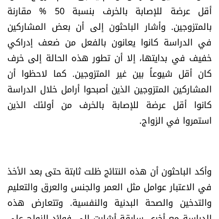
العالم
أقل عرضة للإصابة بالخرف بنسبة 50 % مقارنة
بالمتزوجين. وأشار الباحثون إلى أن بعض المشاركين
الصحافة الإسرائيلية
في الدراسة كانوا يعانون بالفعل من ضعف إدراكي
خفيف في بدايتها، إلا أن تطور هذه الحالة إلى خرف
ثقافة وفنون
كان أقل شيوعاً بين غير المتزوجين. كما لاحظوا أن
المشاركين المتزوجين الذين أصبحوا أرامل خلال الدراسة
فصل من كتاب
كانوا أقل عرضة للإصابة بالخرف من أولئك الذين
استمروا في الزواج.
اقرأ تضحك
كاميرا
وأكد الباحثون أن هذه النتائج ظلت ثابتة حتى بعد الأخذ
سجالات
في الاعتبار عوامل مثل العمر والجنس والعرق والتعليم
والتدخين والصحة البدنية والنفسية. وتتعارض هذه
صحّة وصحن
الدراسة مع أخرى سابقة أشارت إلى فوائد الزواج على