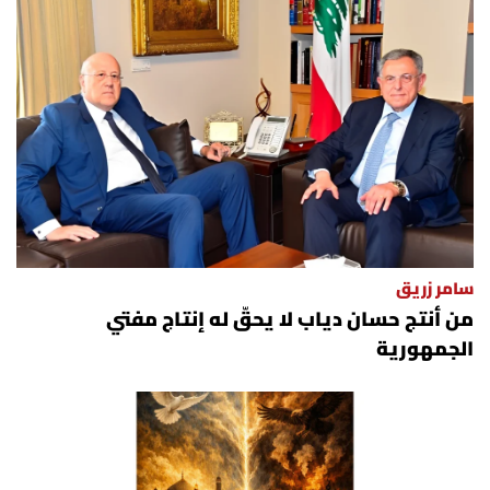
سامر زريق
من أنتج حسان دياب لا يحقّ له إنتاج مفتي
الجمهورية