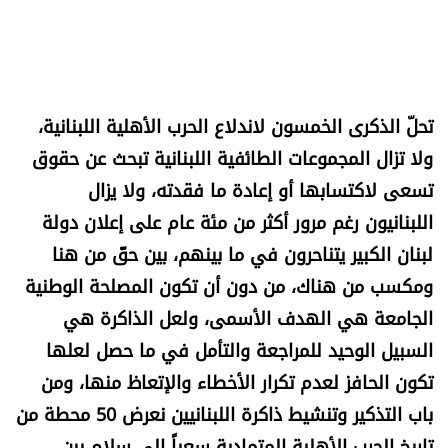
العالم
الصحافة الإسرائيلية
تحلّ الذكرى الخمسون لاندلاع الحرب الأهلية اللبنانية،
ثقافة وفنون
ولا تزال المجموعات الطائفية اللبنانية تبحث عن حقوق
تسعى لاكتسابها أو إعادة ما فقدته، ولا يزال
فصل من كتاب
اللبنانيون رغم مرور أكثر من مئة عام على إعلان دولة
اقرأ تضحك
لبنان الكبير يتناحرون في ما بينهم، بين حقّ من هنا
ومكسب من هناك، من دون أن تكون المصلحة الوطنية
كاميرا
الجامعة هي الهدف الأسمى، ولعل الذاكرة هي
السبيل الوحيد للمراجعة والتأمل في ما حصل لعلها
سجالات
تكون الحافز لعدم تكرار الأخطاء والإتعاظ منها، ومن
باب التذكير وتنشيط ذاكرة اللبنانيين نعرض 50 محطة من
صحّة وصحن
تاريخ الحرب الأهلية المتمادية سعياً الى سلام بين