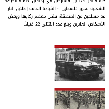
حافلة تقل فدائيين مشاركين في إحتفال نظمته الجبهة
شروط الإشتراك
الشعبية لتحرير فلسطين - القيادة العامة إطلاق النار
مع مسلحين من المنطقة، فقتل معظم ركابها وبعض
Digital solutions by
الأشخاص العابرين وبلغ عدد القتلى 22 قتيلاً.