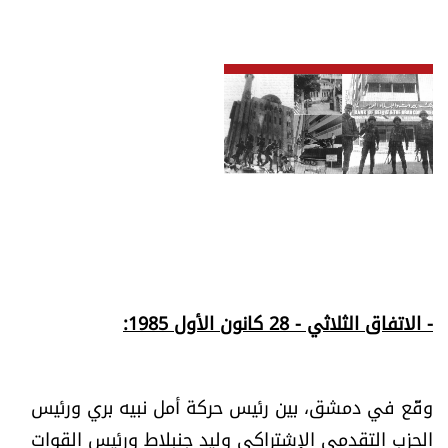
- الاتفاق الثلاثي - 28 كانون الأول 1985:
وقّع في دمشق، بين رئيس حركة أمل نبيه بري ورئيس
الحزب التقدمي الإشتراكي وليد جنبلاط ورئيس القوات