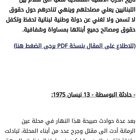
الرياضة
اللبنانيين يعلي مصلحتهم وينهي تناحرهم حول حقوق
لا تسمن ولا تغني عن دولة وطنية لبنانية تحفظ وتكفل
منوّعات
حقوق ومصالح جميع أبنائها بمساواة وشفافية.
حظّك اليوم
(للاطلاع على المقال بنسخة PDF يرجى الضغط هنا)
للتاريخ
فيديو
- حادثة البوسطة - 13 نيسان 1975:
من نحن
للتواصل معنا
بعد عدة حوادث صبيحة هذا النهار في محلة عين
الرمانة أدت الى مقتل وجرح عدد من أبناء المحلة، تبادلت
شروط الاستخدام