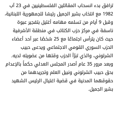
ترافق بدء انسحاب المقاتلين الفلسطينيين في 23 آب
1982 مع انتخاب بشير الجميل رئيسًا للجمهورية اللبنانية،
وقبل 9 أيام من تسلمه مهامه أغتيل بتفجير عبوة
ناسفة في مركز حزب الكتائب في منطقة الأشرفية
حيث كان يترأس اجتماعًا مع 25 شخصًا عبر أحد أعضاء
الحزب السوري القومي الاجتماعي ويدعى حبيب
الشرتوني، والذي تبرّأ الحزب وقتها من عضويته لديه.
وبعد مرور 35 عام أصدر المجلس العدلي حكماً بالإعدام
بحق حبيب الشرتوني ونبيل العلم وتجريدهما من
حقوقهما المدنية في قضية اغتيال الرئيس الشهيد
بشير الجميل.