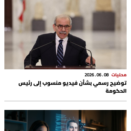
الرياضة
منوّعات
حظّك اليوم
للتاريخ
فيديو
محليات
08 . 06 . 2026
توضيح رسمي بشأن فيديو منسوب إلى رئيس
الحكومة
من نحن
للتواصل معنا
شروط الاستخدام