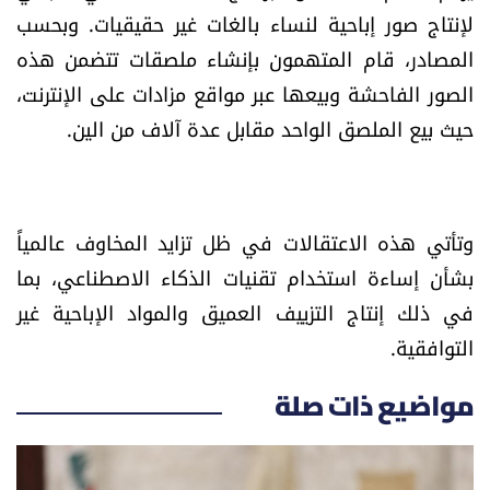
العالم
لإنتاج صور إباحية لنساء بالغات غير حقيقيات. وبحسب
المصادر، قام المتهمون بإنشاء ملصقات تتضمن هذه
الصحافة الإسرائيلية
الصور الفاحشة وبيعها عبر مواقع مزادات على الإنترنت،
حيث بيع الملصق الواحد مقابل عدة آلاف من الين.
ثقافة وفنون
فصل من كتاب
وتأتي هذه الاعتقالات في ظل تزايد المخاوف عالمياً
اقرأ تضحك
بشأن إساءة استخدام تقنيات الذكاء الاصطناعي، بما
في ذلك إنتاج التزييف العميق والمواد الإباحية غير
كاميرا
التوافقية.
سجالات
مواضيع ذات صلة
صحّة وصحن