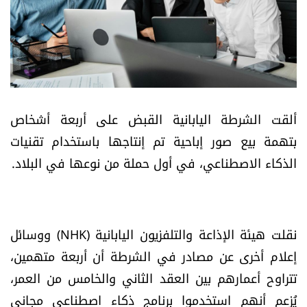
أسرار
متفرقات
نداء القرّاء
ألقت الشرطة اليابانية القبض على أربعة أشخاص
خاص الموقع
بتهمة بيع صور إباحية تم إنتاجها باستخدام تقنيات
الذكاء الاصطناعي، في أول حملة من نوعها في البلاد.
كتّابنا
تحت المجهر
نقلت هيئة الإذاعة والتلفزيون اليابانية (NHK) ووسائل
آراء
إعلام أخرى عن مصادر في الشرطة أن أربعة متهمين،
تتراوح أعمارهم بين العقد الثاني والخامس من العمر،
اقتصاد
يُزعم أنهم استخدموا برنامج ذكاء اصطناعي مجاني