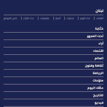
لبنان
الغلاف
نداء اليوم
محليات
أسرار
متفرقات
نداء القرّاء
خاص الموقع
كتّابنا
تحت المجهر
آراء
اقتصاد
العالم
ثقافة وفنون
الرياضة
منوّعات
حظّك اليوم
للتاريخ
فيديو