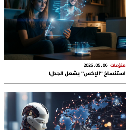
شروط الإشتراك
Digital solutions by
منوّعات
06 . 05 . 2026
استنساخ "الإكس" يشعل الجدل!