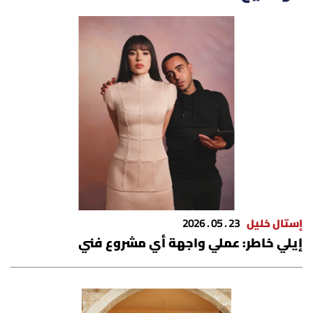
الرياضة
منوّعات
حظّك اليوم
للتاريخ
فيديو
إستال خليل
23 . 05 . 2026
من نحن
إيلي خاطر: عملي واجهة أي مشروع فني
للتواصل معنا
شروط الاستخدام