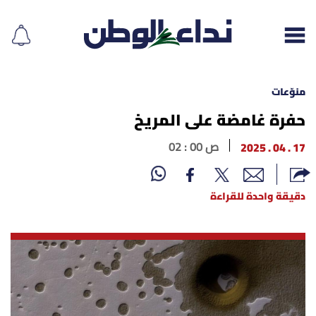
منوّعات
حفرة غامضة على المريخ
إقرأ الجريدة
17 . 04 . 2025
02 : 00 ص
لبنان
دقيقة واحدة للقراءة
الغلاف
نداء اليوم
محليات