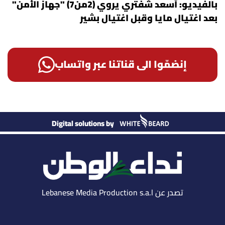
بالفيديو: أسعد شفتري يروي (2من7) "جهاز الأمن"
بعد اغتيال مايا وقبل اغتيال بشير
إنضمّوا الى قناتنا عبر واتساب
Digital solutions by
تصدر عن Lebanese Media Production s.a.l