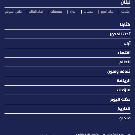
لبنان
الغلاف
نداء اليوم
محليات
أسرار
متفرقات
نداء القرّاء
خاص الموقع
كتّابنا
تحت المجهر
آراء
اقتصاد
العالم
ثقافة وفنون
الرياضة
منوّعات
حظّك اليوم
للتاريخ
فيديو
هل تريد الاشتراك في نشرتنا الاخباريّة؟