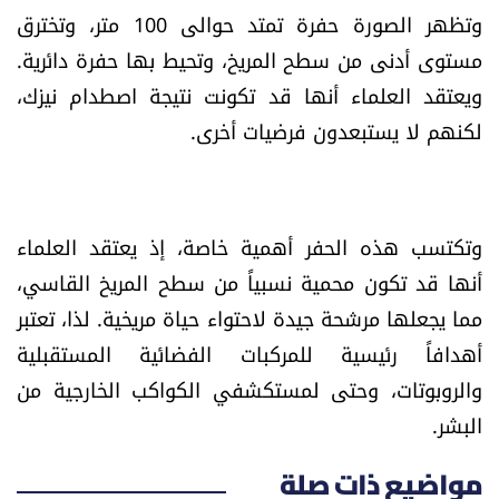
العالم
وتظهر الصورة حفرة تمتد حوالى 100 متر، وتخترق
مستوى أدنى من سطح المريخ، وتحيط بها حفرة دائرية.
الصحافة الإسرائيلية
ويعتقد العلماء أنها قد تكونت نتيجة اصطدام نيزك،
لكنهم لا يستبعدون فرضيات أخرى.
ثقافة وفنون
فصل من كتاب
وتكتسب هذه الحفر أهمية خاصة، إذ يعتقد العلماء
اقرأ تضحك
أنها قد تكون محمية نسبياً من سطح المريخ القاسي،
مما يجعلها مرشحة جيدة لاحتواء حياة مريخية. لذا، تعتبر
كاميرا
أهدافاً رئيسية للمركبات الفضائية المستقبلية
والروبوتات، وحتى لمستكشفي الكواكب الخارجية من
سجالات
البشر.
صحّة وصحن
مواضيع ذات صلة