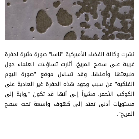
أسرار
متفرقات
نداء القرّاء
نشرت وكالة الفضاء الأميركية "ناسا" صورة مثيرة لحفرة
خاص الموقع
غريبة على سطح المريخ، أثارت تساؤلات العلماء حول
طبيعتها وأصلها. وقد تساءل موقع "صورة اليوم
كتّابنا
الفلكية" عن سبب وجود هذه الحفرة غير العادية على
الكوكب الأحمر، مشيراً إلى أنها قد تكون "بوابة إلى
تحت المجهر
مستويات أدنى تمتد إلى كهوف واسعة تحت سطح
آراء
المريخ".
اقتصاد