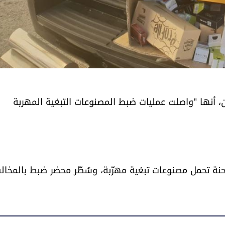
يان، أنها "واصلت عمليات ضبط المصنوعات التبغية المهربة
حنة تحمل مصنوعات تبغية مهرّبة، وسُطّر محضر ضبط بالمخال