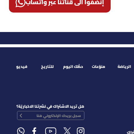
إنضمّوا الى قناتنا عبر واتساب
الرياضة
منوّعات
حظّك اليوم
للتاريخ
فيديو
هل تريد الاشتراك في نشرتنا الاخباريّة؟
راك