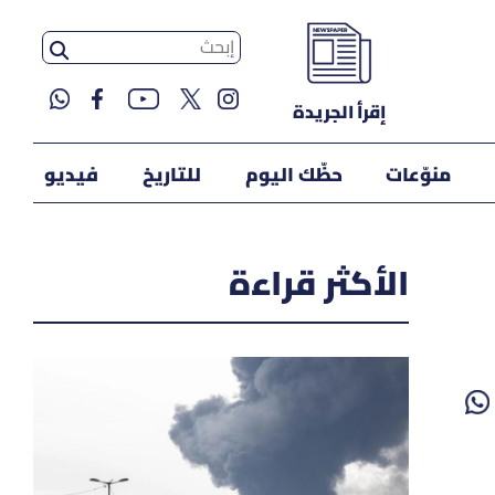
إقرأ الجريدة
منوّعات
حظّك اليوم
للتاريخ
فيديو
الأكثر قراءة