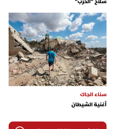
سلاح "الحزب"
سناء الجاك
أغنية الشيطان