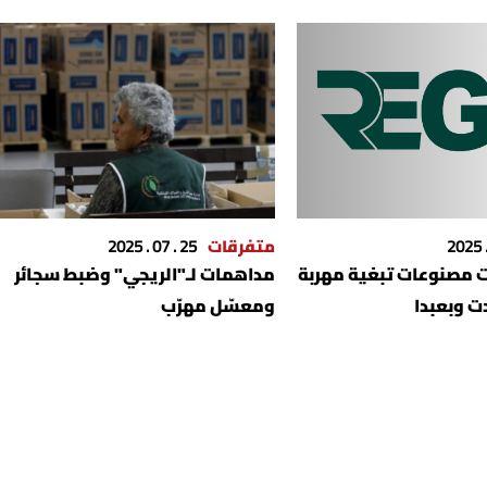
متفرقات
25 . 07 . 2025
 مصنوعات تبغية مهربة
مداهمات لـ"الريجي" وضبط سجائر
ت وبعبدا
ومعسّل مهرّب