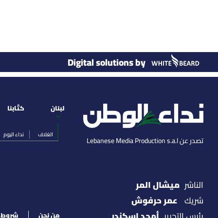
Digital solutions by
لبنان
كتّابنا
الغلاف
نداء اليوم
تصدر عن Lebanese Media Production s.a.l
ميشال المر
الناشر
عمر حرفوش
شريك
أمجد اسكندر
رئيس التحرير
من نحن
شروط ا