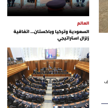
العالم
السعودية وتركيا وباكستان... اتفاقية
زلزال استراتيجي
ف