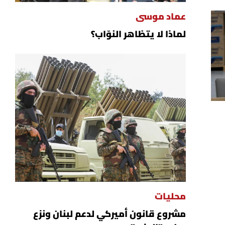
عماد موسى
لماذا لا يتظاهر النوّاب؟
محليات
مشروع قانون أميركي لدعم لبنان ونزع