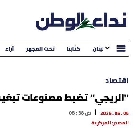
لبنان
كتّابنا
تحت المجهر
آراء
اقتصاد
"الريجي" تضبط مصنوعات تبغية
06 . 05 . 2025
08 : 38 ص
المصدر: المركزية