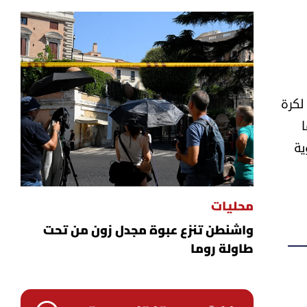
لكرة
ية
محليات
واشنطن تنزع عبوة مجدل زون من تحت
طاولة روما