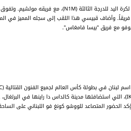
توّج اللاعب اللبناني علي قبيسي بطلاً للدوري الفرنسي لكرة اليد للدرجة الثالثة (N1M)، مع فريقه مولشيم. وتفوق
ولشيم على كل الفرق، ليحتل المركز الأول من أصل 39 فريقاً. وأضاف قبيسي هذا اللقب إلى سجله المميز في
وفو مع فريق "بيسا فامغاس".
والنسخة الحادية والعشرين من بطولة العالم للكيمبو (IKF)، التي استضافتها مدينة كالداس دا راينها في البرتغ
صل 70 دولة مشاركة، ما يؤكد الحضور المتصاعد للووشو كونغ فو اللبناني على الساحة