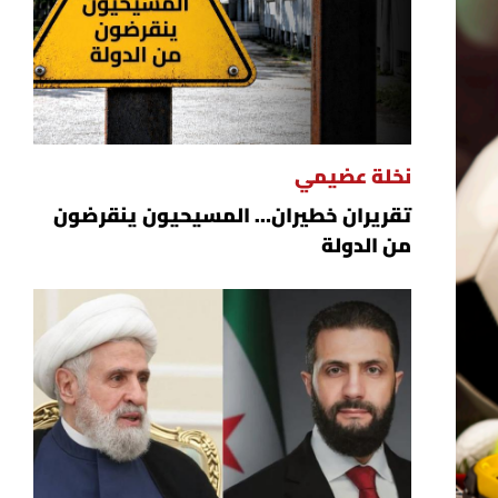
نخلة عضيمي
تقريران خطيران… المسيحيون ينقرضون
من الدولة