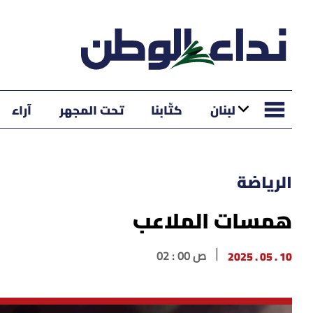
لبنان
كتّابنا
تحت المجهر
آراء
الرياضة
همسات الملاعب
10 . 05 . 2025
02 : 00 ص