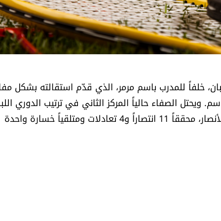
ان، خلفاً للمدرب باسم مرمر، الذي قدّم استقالته بشكل مف
ذا الموسم. ويحتل الصفاء حالياً المركز الثاني في ترتيب الدوري اللب
بعد مرور 16 جولة، بفارق ثلاث نقاط فقط عن المتصدر الأنصار، محققاً 11 انتصاراً و4 تعادلات ومتلقياً خسارة واحدة