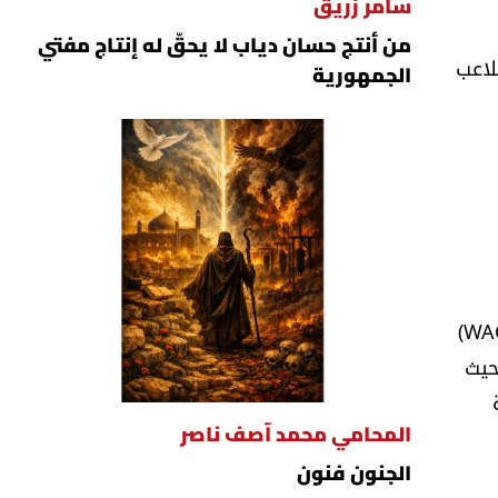
سامر زريق
من أنتج حسان دياب لا يحقّ له إنتاج مفتي
 الملاعب
الجمهورية
في إنجاز يُضاف إلى رصيد الرياضات القتالية اللبنانية، برز اسم لبنان في بطولة كأس العالم لجميع الفنون القتالية (WAC)
ال، حيث
المحامي محمد آصف ناصر
الجنون فنون