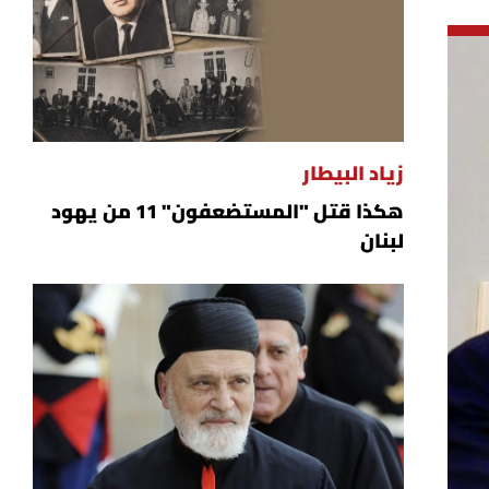
زياد البيطار
هكذا قتل "المستضعفون" 11 من يهود
لبنان