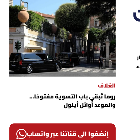
ر
ء
الغلاف
روما تُبقي باب التسوية مفتوحًا...
والموعد أوائل أيلول
إنضمّوا الى قناتنا عبر واتساب