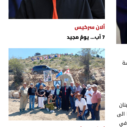
ألان سركيس
7 آب... يومٌ مجيد
سة
نان
 الى
 في