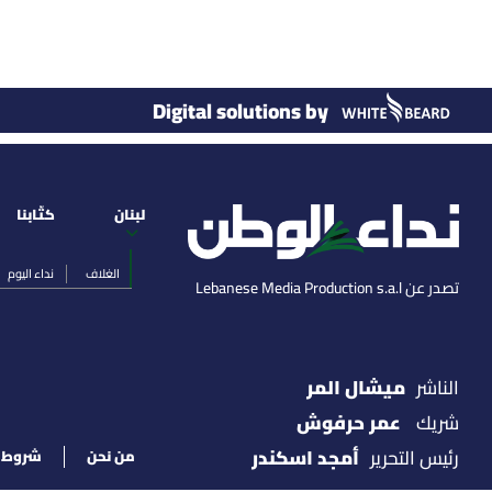
Digital solutions by
لبنان
كتّابنا
الغلاف
نداء اليوم
تصدر عن Lebanese Media Production s.a.l
ميشال المر
الناشر
عمر حرفوش
شريك
أمجد اسكندر
رئيس التحرير
من نحن
شروط ا