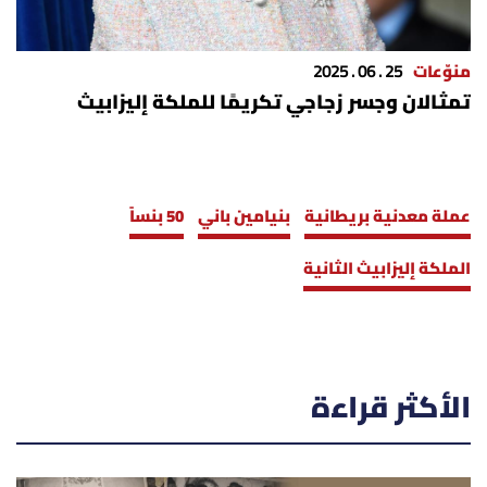
منوّعات
25 . 06 . 2025
تمثالان وجسر زجاجي تكريمًا للملكة إليزابيث
عملة معدنية بريطانية
بنيامين باني
50 بنساً
الملكة إليزابيث الثانية
الأكثر قراءة