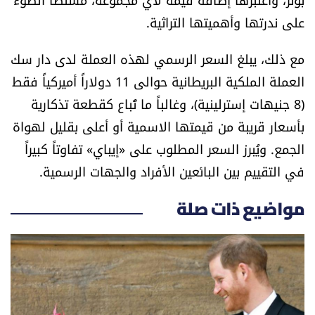
العالم
على ندرتها وأهميتها التراثية.
الصحافة الإسرائيلية
مع ذلك، يبلغ السعر الرسمي لهذه العملة لدى دار سك
العملة الملكية البريطانية حوالى 11 دولاراً أميركياً فقط
ثقافة وفنون
(8 جنيهات إسترلينية)، وغالباً ما تُباع كقطعة تذكارية
بأسعار قريبة من قيمتها الاسمية أو أعلى بقليل لهواة
فصل من كتاب
الجمع. ويُبرز السعر المطلوب على «إيباي» تفاوتاً كبيراً
في التقييم بين البائعين الأفراد والجهات الرسمية.
اقرأ تضحك
مواضيع ذات صلة
كاميرا
سجالات
صحّة وصحن