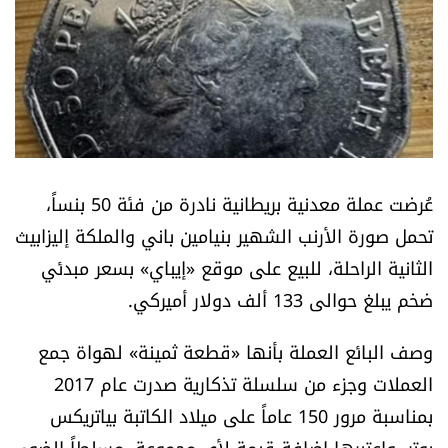
أسرار
متفرقات
نداء القرّاء
خاص الموقع
عُرضت عملة معدنية بريطانية نادرة من فئة 50 بنساً،
تحمل صورة الأرنب الشهير بنيامين باني والملكة إليزابيث
كتّابنا
الثانية الراحلة، للبيع على موقع «إيباي» بسعر مبدئي
ضخم يبلغ حوالى 133 ألف دولار أميركي.
تحت المجهر
وصف البائع العملة بأنها «قطعة ثمينة» لهواة جمع
آراء
العملات وجزء من سلسلة تذكارية صدرت عام 2017
اقتصاد
بمناسبة مرور 150 عاماً على ميلاد الكاتبة بياتريكس
بوتر، واعتبرها إضافة قيمة لأي مجموعة، مسلطاً الضوء