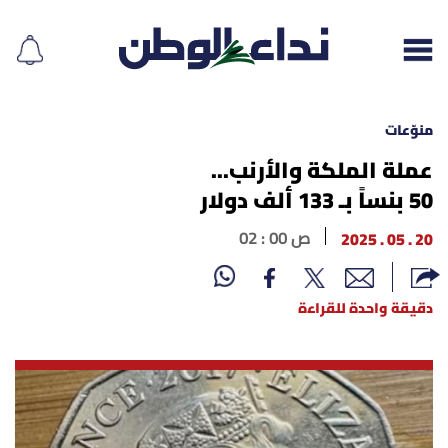
منوّعات
عملة الملكة والأرنب...
50 بنساً بـ 133 ألف دولار
إقرأ الجريدة
20 . 05 . 2025
02 : 00 ص
لبنان
الغلاف
دقيقة واحدة للقراءة
نداء اليوم
محليات