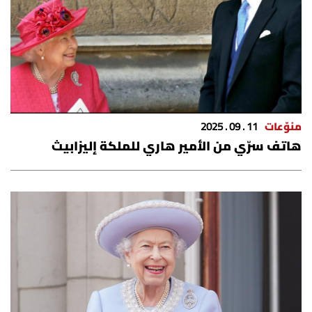
الرياضة
منوّعات
حظّك اليوم
منوّعات
11 . 09 . 2025
للتاريخ
هاتف سرّي من الأمير هاري للملكة إليزابيث
فيديو
من نحن
للتواصل معنا
شروط الاستخدام