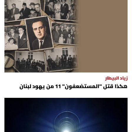
زياد البيطار
هكذا قتل "المستضعفون" 11 من يهود لبنان