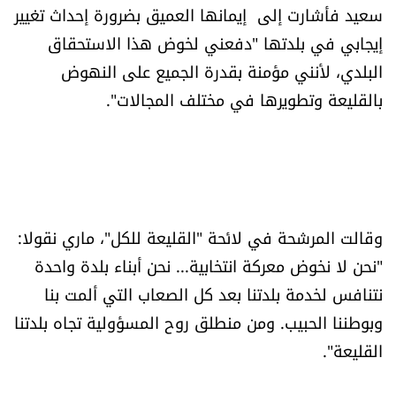
سعيد فأشارت إلى إيمانها العميق بضرورة إحداث تغيير
إيجابي في بلدتها "دفعني لخوض هذا الاستحقاق
البلدي، لأنني مؤمنة بقدرة الجميع على النهوض
بالقليعة وتطويرها في مختلف المجالات".
وقالت المرشحة في لائحة "القليعة للكل"، ماري نقولا:
"نحن لا نخوض معركة انتخابية... نحن أبناء بلدة واحدة
نتنافس لخدمة بلدتنا بعد كل الصعاب التي ألمت بنا
وبوطننا الحبيب. ومن منطلق روح المسؤولية تجاه بلدتنا
القليعة".