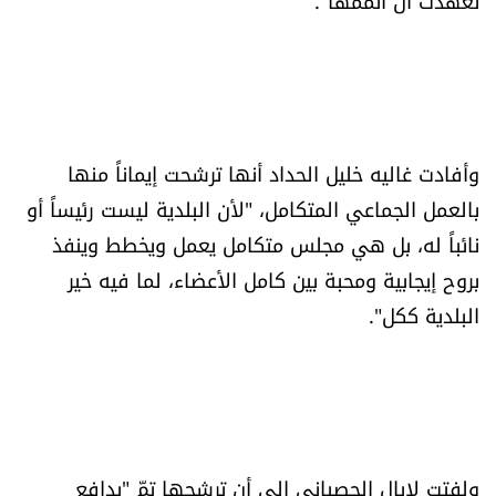
تعهدت أن أتممها".
وأفادت غاليه خليل الحداد أنها ترشحت إيماناً منها
بالعمل الجماعي المتكامل، "لأن البلدية ليست رئيساً أو
نائباً له، بل هي مجلس متكامل يعمل ويخطط وينفذ
بروح إيجابية ومحبة بين كامل الأعضاء، لما فيه خير
البلدية ككل".
ولفتت لايال الحصباني إلى أن ترشحها تمّ "بدافع