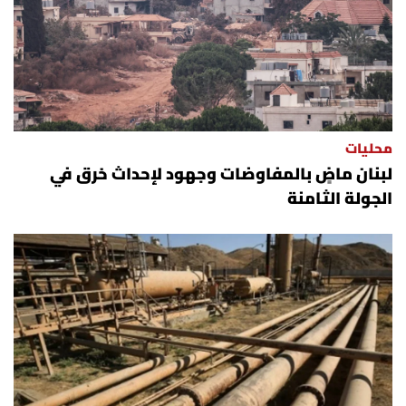
محليات
لبنان ماضٍ بالمفاوضات وجهود لإحداث خرق في
الجولة الثامنة