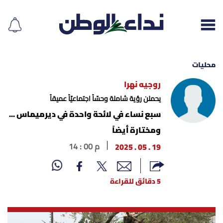
محليات
روجيه نهرا
إقرأ الجريدة
يحملن رؤية شاملة وحسّاً اجتماعيّاً عميقاً
سبع نساء في لائحة واحدة في ديرميماس ...
لبنان
ومختارة أيضاً
19 . 05 . 2025
14 : 00 م
الغلاف
نداء اليوم
5 دقائق للقراءة
محليات