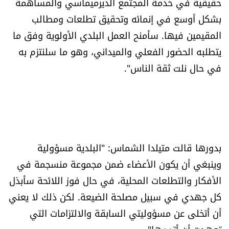
حقيقية في خدمة المجتمع الديرميماسي والمساهمة
شروط الإشتراك
بشكل أوسع في إنمائه وتحقيق تطلعات ومطالب
المقيمين فيها. سأمنح العمل البلدي الأولوية وفق ما
Digital solutions by
يتطلبه الحضور الفعلي والميداني، وهو ما سلنتزم به
في حال نلت ثقة الناس".
بدورها قالت متيلدا الشماس: "البلدية مسؤولية
وينبغي أن يكون الأعضاء ضمن مجموعة منسجمة في
الأفكار والتطلعات المحلية، في حال فوز اللائحة سأبذل
كل جهدي في سبيل مصلحة الضيعة. لكن ذلك لا يعني
أن أتخلى عن مسؤوليتي السابقة والالتزامات التي