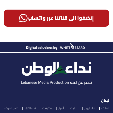
إنضمّوا الى قناتنا عبر واتساب
Digital solutions by
تصدر عن Lebanese Media Production s.a.l
لبنان
الغلاف
نداء اليوم
محليات
أسرار
متفرقات
نداء القرّاء
خاص الموقع