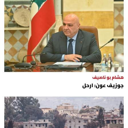
هشام بو ناصيف
جوزيف عون: ارحل