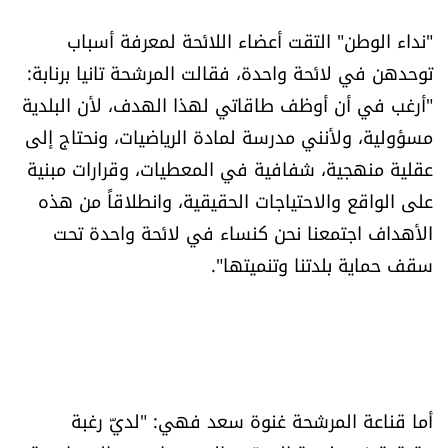
الرياضة
"نداء الوطن" التقت أعضاء اللائحة لمعرفة أسباب
توحدهن في لائحة واحدة، فقالت المرشحة تانيا برنابة:
منوّعات
"أرغب في أن أوظف طاقاتي لهذا الهدف، لأن البلدية
مسؤولية، ولأنني مدرسة لمادة الرياضيات، ونحتاج إلى
حظّك اليوم
عقلية منهجية، شفافية في المعطيات، وقرارات مبنية
للتاريخ
على الواقع والاحتياجات الحقيقية، وانطلاقاً من هذه
الأهداف اجتمعنا نحن كنساء في لائحة واحدة تحت
فيديو
سقف حماية بلدتنا وتنميتها".
من نحن
للتواصل معنا
أما قناعة المرشحة غنوة سعد فهي: "لديّ رغبة
شروط الاستخدام