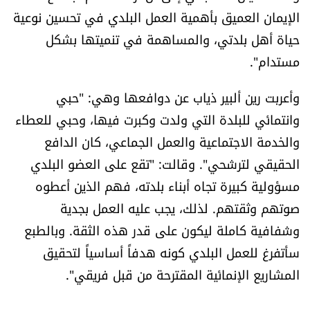
الإيمان العميق بأهمية العمل البلدي في تحسين نوعية
حياة أهل بلدتي، والمساهمة في تنميتها بشكل
مستدام".
وأعربت رين ألبير ذياب عن دوافعها وهي: "حبي
وانتمائي للبلدة التي ولدت وكبرت فيها، وحبي للعطاء
والخدمة الاجتماعية والعمل الجماعي، كان الدافع
الحقيقي لترشحي". وقالت: "تقع على العضو البلدي
مسؤولية كبيرة تجاه أبناء بلدته، فهم الذين أعطوه
صوتهم وثقتهم. لذلك، يجب عليه العمل بجدية
وشفافية كاملة ليكون على قدر هذه الثقة. وبالطبع
سأتفرغ للعمل البلدي كونه هدفاً أساسياً لتحقيق
المشاريع الإنمائية المقترحة من قبل فريقي".