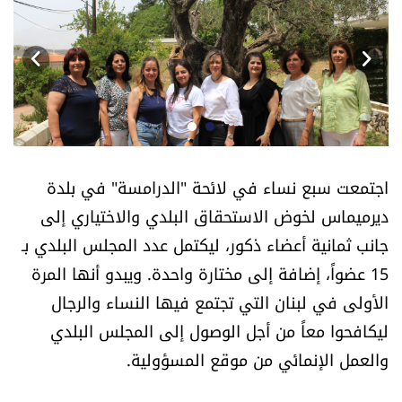
أسرار
متفرقات
نداء القرّاء
خاص الموقع
اجتمعت سبع نساء في لائحة "الدرامسة" في بلدة
ديرميماس لخوض الاستحقاق البلدي والاختياري إلى
كتّابنا
جانب ثمانية أعضاء ذكور، ليكتمل عدد المجلس البلدي بـ
تحت المجهر
15 عضواً، إضافة إلى مختارة واحدة. ويبدو أنها المرة
الأولى في لبنان التي تجتمع فيها النساء والرجال
آراء
ليكافحوا معاً من أجل الوصول إلى المجلس البلدي
والعمل الإنمائي من موقع المسؤولية.
اقتصاد