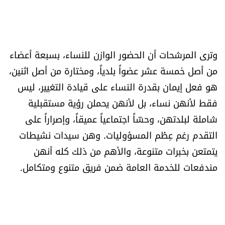
العالم
الصحافة الإسرائيلية
وترى المرشحات أن الحضور الوازن للنساء، بسبعة أعضاء
ثقافة وفنون
من أصل خمسة عشر عضواً بلدياً، ومختارة من أصل اثنين،
هو فعل إيمان بقدرة النساء على قيادة التغيير، ليس
فصل من كتاب
فقط لأنهن نساء، بل لأنهن يحملن رؤية مستقبلية
شاملة لبلدتهن، وحسّاً اجتماعياً عميقاً، وإصراراً على
اقرأ تضحك
التقدم رغم عِظَم المسؤوليات. وهن سيدات نشيطات
يتمتعن بخبرات متنوعة، والأهم من ذلك كله أنهن
كاميرا
مندفعات للخدمة العامة ضمن فريق متنوع ومتكامل.
سجالات
صحّة وصحن