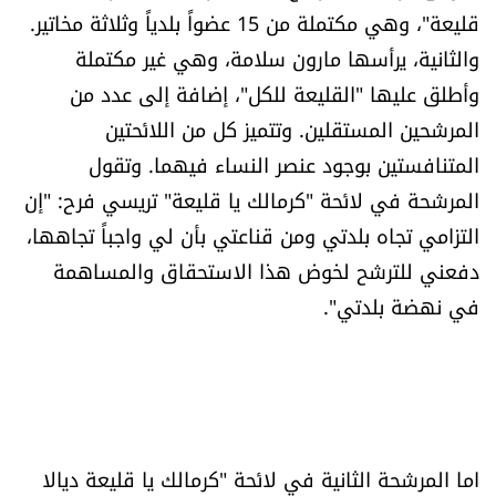
قليعة"، وهي مكتملة من 15 عضواً بلدياً وثلاثة مخاتير.
والثانية، يرأسها مارون سلامة، وهي غير مكتملة
وأطلق عليها "القليعة للكل"، إضافة إلى عدد من
المرشحين المستقلين. وتتميز كل من اللائحتين
المتنافستين بوجود عنصر النساء فيهما. وتقول
المرشحة في لائحة "كرمالك يا قليعة" تريسي فرح: "إن
التزامي تجاه بلدتي ومن قناعتي بأن لي واجباً تجاهها،
دفعني للترشح لخوض هذا الاستحقاق والمساهمة
في نهضة بلدتي".
اما المرشحة الثانية في لائحة "كرمالك يا قليعة ديالا